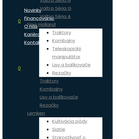
Valtra Séria N
Valtra Séria G
Novinky
Valtra Séria A
Financovanie
0
New Holland
O nás
Traktory
Kariéra
Kombajny
Kontakt
Teleskopický
manipulátor
Lisy a balíkovače
0
Rezačky
Traktory
Kombajny
Lisy a balíkovače
Rezačky
Lemken
Kultivácia pôdy
Siatie
Starostlivosť o