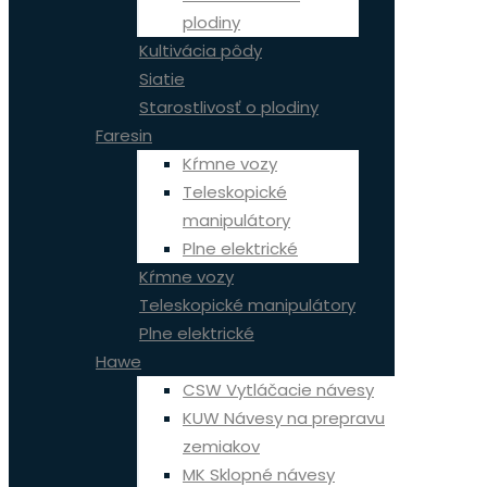
plodiny
Kultivácia pôdy
Siatie
Starostlivosť o plodiny
Faresin
Kŕmne vozy
Teleskopické
manipulátory
Plne elektrické
Kŕmne vozy
Teleskopické manipulátory
Plne elektrické
Hawe
CSW Vytláčacie návesy
KUW Návesy na prepravu
zemiakov
MK Sklopné návesy