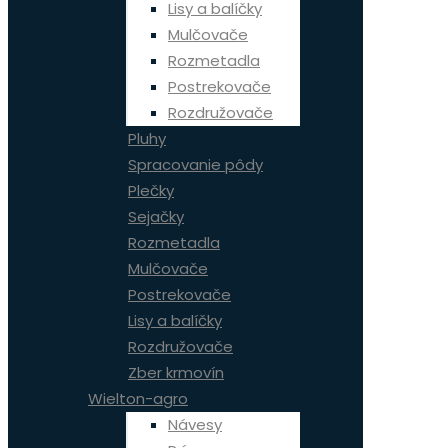
Lisy a balíčky
Mulčovače
Rozmetadla
Postrekovače
Rozdružovače
Pluhy
Spracovanie pôdy
Plečky
Sejačky
Rozmetadla
Mulčovače
Postrekovače
Lisy a balíčky
Rozdružovače
Zber krmovín
Wielton-agro
Návesy