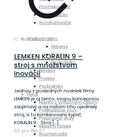
Postrekovače
Lisy a balíčky
Rozdružovače
Zber krmovín
Wielton-agro
17. februára 2023
Návesy
Prívesy
LEMKEN KORALIN 9 –
Podvalníky
stroj s množstvom
Návesy
inovácií
Prívesy
Podvalníky
Jednou z posledných noviniek firmy
Fliegl
LEMKEN je aj tento, svojou koncepciou
Náves s výtlačným čelom
zaujímavý a na našom trhu ojedinelý
Prekladacie vozy
stroj, a to kombinovaný kyprič
Prepravné vozy
KORALIN 9. Stroj
[…]
Sklopný náves
Do you like it?
Rozmetadlá