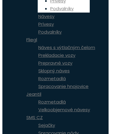
Prívesy
Podvalníky
Návesy
Prívesy
Podvalníky
Fliegl
Náves s výtlačným čelom
Prekladacie vozy
Prepravné vozy
Sklopný náves
Rozmetadlá
Spracovanie hnojovice
Jeantil
Rozmetadlá
Velkoobjemové návesy
SMS CZ
Sejačky
Spracovanie pôdy