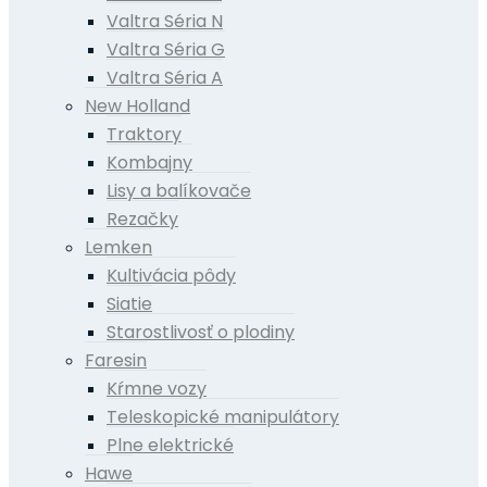
Valtra Séria N
Valtra Séria G
Valtra Séria A
New Holland
Traktory
Kombajny
Lisy a balíkovače
Rezačky
Lemken
Kultivácia pôdy
Siatie
Starostlivosť o plodiny
Faresin
Kŕmne vozy
Teleskopické manipulátory
Plne elektrické
Hawe