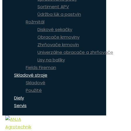
Sortiment APV
Údržba lúk a pastvín
Rožmitál
Diskové sekačky
Obracače krmoviny
Zhrňovače krmovín
Univerzálne obracače a zhrňovače
Lisy na balíky
Fields Fireman
Skladové stroje
Skladové
Použité
Diely
Servis