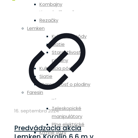
Kombajny
Lisy a balíkovače
Rezačky
Lemken
Kultivácia pôdy
Siatie
Starostlivosť o
plodiny
Kultivácia pôdy
Siatie
Starostlivosť o plodiny
Faresin
Kŕmne vozy
Teleskopické
16. septembra 2024
manipulátory
Plne elektrické
Predvádzacia akcia
Kŕmne vozy
Lemken Koralin 6,6 m v