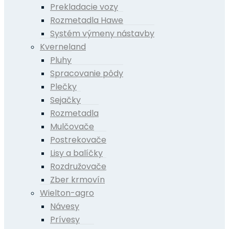
Prekladacie vozy
Rozmetadla Hawe
Systém výmeny nástavby
Kverneland
Pluhy
Spracovanie pôdy
Plečky
Sejačky
Rozmetadla
Mulčovače
Postrekovače
Lisy a balíčky
Rozdružovače
Zber krmovín
Wielton-agro
Návesy
Prívesy