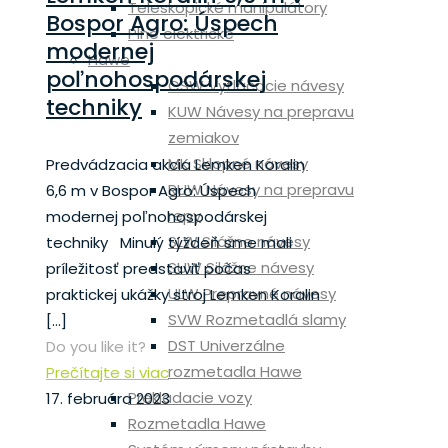
Teleskopické manipulátory
Bospor Agro: Úspech
Plne elektrické
modernej
Hawe
poľnohospodárskej
CSW Vytláčacie návesy
techniky
KUW Návesy na prepravu
zemiakov
MK Sklopné návesy
Predvádzacia akcia Lemken Koralin
RUW Návesy na prepravu
6,6 m v Bospor Agro: Úspech
repy
modernej poľnohospodárskej
SLW Silážne návesy
techniky Minulý týždeň sme mali
SUW Silážne návesy
príležitosť predstaviť počas
ULW Prepravné návesy
praktickej ukážky stroj Lemken Koralin
SVW Rozmetadlá slamy
[…]
DST Univerzálne
Do you like it?
rozmetadla Hawe
Prečítajte si viac
Prekladacie vozy
17. februára 2023
Rozmetadla Hawe