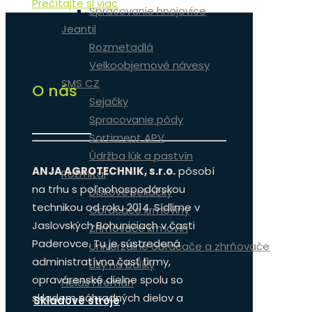
Prečítajte si viac
Spracovanie hnojovice
Jeantil
Rozmetadlá
Velkoobjemové návesy
SMS CZ
O nás
Sejačky
Spracovanie pôdy
Sortiment APV
Údržba lúk a pastvín
ANJA AGROTECHNIK, s.r.o.
pôsobí
Rožmitál
na trhu s poľnohospodárskou
Diskové sekačky
technikou od roku 2014. Sídlime v
Obracače krmoviny
Jaslovských Bohuniciach v časti
Zhrňovače krmovín
Paderovce. Tu je sústredená
Univerzálne obracače a zhrňovače
administratívna časť firmy,
Lisy na balíky
opravárenské dielne spolu so
Fields Fireman
skladom náhradných dielov a
Skladové stroje