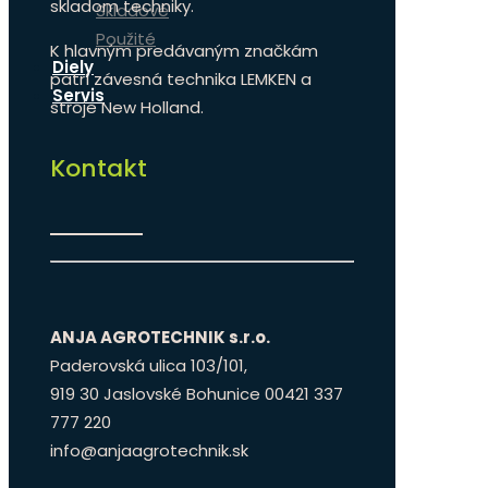
skladom techniky.
Skladové
Použité
K hlavným predávaným značkám
Diely
patrí závesná technika LEMKEN a
Servis
stroje New Holland.
Kontakt
ANJA AGROTECHNIK s.r.o.
Paderovská ulica 103/101,
919 30 Jaslovské Bohunice 00421 337
777 220
info@anjaagrotechnik.sk