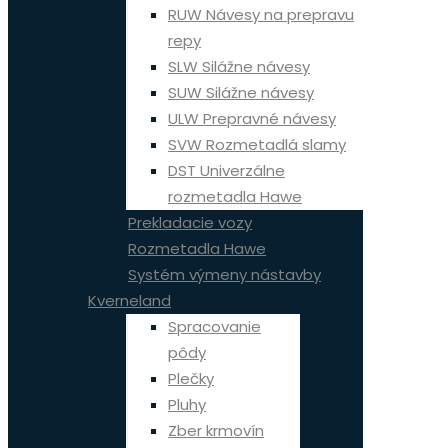
RUW Návesy na prepravu
repy
SLW Silážne návesy
SUW Silážne návesy
ULW Prepravné návesy
SVW Rozmetadlá slamy
DST Univerzálne
rozmetadla Hawe
Prekladacie vozy
Rozmetadla Hawe
Systém výmeny nástavby
Kverneland
Spracovanie
pôdy
Plečky
Pluhy
Zber krmovín