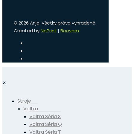
©
2026 Anja. Všetky práva vyhradené.
Created by
NoPrint
|
Beevam
✕
Stroje
Valtra
Valtra Séria S
Valtra Séria Q
Valtra Séria T