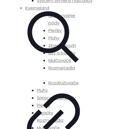
Systém výmeny nástavby
Kverneland
Spracovanie
pôdy
Plečky
Pluhy
Zber krmovín
Lisy a balíčky
Mulčovače
Rozmetadla
Postrekovače
Rozdružovače
Pluhy
Spracovanie pôdy
Plečky
Sejačky
Rozmetadla
Mulčovače