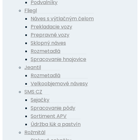
Podvalníky
Fliegl
Náves s výtlačným čelom
Prekladacie vozy
Prepravné vozy
Sklopný náves
Rozmetadlá
Spracovanie hnojovice
Jeantil
Rozmetadlá
Velkoobjemové návesy
SMS CZ
Sejačky
Spracovanie pôdy
Sortiment APV
Údržba lúk a pastvín
Rožmitál