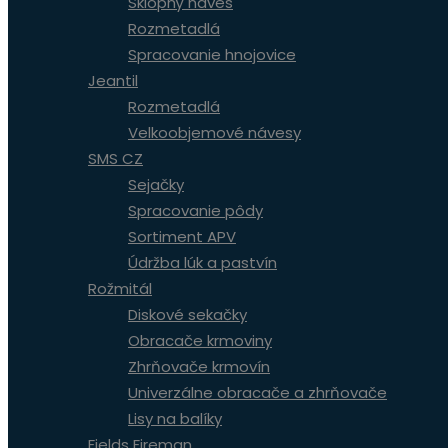
Sklopný náves
Rozmetadlá
Spracovanie hnojovice
Jeantil
Rozmetadlá
Velkoobjemové návesy
SMS CZ
Sejačky
Spracovanie pôdy
Sortiment APV
Údržba lúk a pastvín
Rožmitál
Diskové sekačky
Obracače krmoviny
Zhrňovače krmovín
Univerzálne obracače a zhrňovače
Lisy na balíky
Fields Fireman