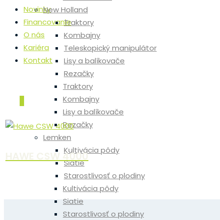
Novinky
New Holland
Financovanie
Traktory
O nás
Kombajny
Kariéra
Teleskopický manipulátor
Kontakt
Lisy a balíkovače
Rezačky
Traktory
Kombajny
0
Lisy a balíkovače
Rezačky
Lemken
Kultivácia pôdy
HAWE CSW 4000
Siatie
Starostlivosť o plodiny
Kultivácia pôdy
Siatie
Starostlivosť o plodiny