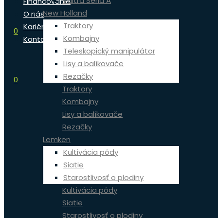
Valtra Séria A
Financovanie
New Holland
O nás
Traktory
Kariéra
0
Kombajny
Kontakt
Teleskopický manipulátor
Lisy a balíkovače
Rezačky
0
Traktory
Kombajny
Lisy a balíkovače
Rezačky
Lemken
Kultivácia pôdy
Siatie
Starostlivosť o plodiny
Kultivácia pôdy
Siatie
Starostlivosť o plodiny