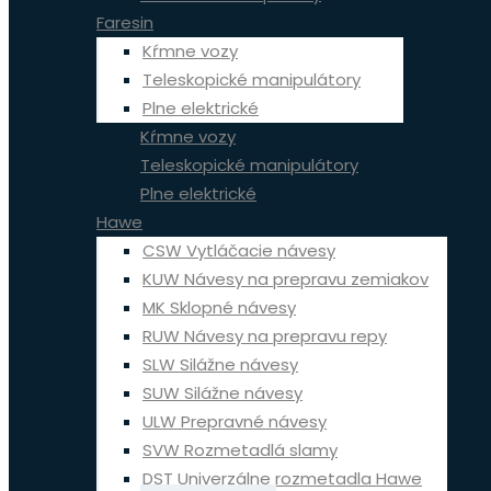
Faresin
Kŕmne vozy
Teleskopické manipulátory
Plne elektrické
Kŕmne vozy
Teleskopické manipulátory
Plne elektrické
Hawe
CSW Vytláčacie návesy
KUW Návesy na prepravu zemiakov
MK Sklopné návesy
RUW Návesy na prepravu repy
SLW Silážne návesy
SUW Silážne návesy
ULW Prepravné návesy
SVW Rozmetadlá slamy
DST Univerzálne rozmetadla Hawe