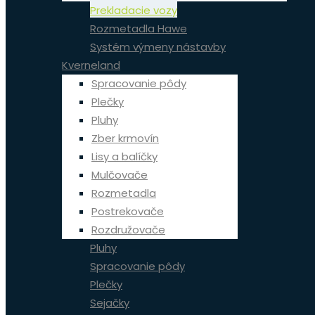
Prekladacie vozy
Rozmetadla Hawe
Systém výmeny nástavby
Kverneland
Spracovanie pôdy
Plečky
Pluhy
Zber krmovín
Lisy a balíčky
Mulčovače
Rozmetadla
Postrekovače
Rozdružovače
Pluhy
Spracovanie pôdy
Plečky
Sejačky