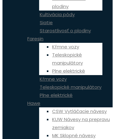
plodiny
Kultivácia pôdy
Siatie
Starostlivosť o plodiny
Faresin
Kŕmne vozy
Teleskopické
manipulátory
Plne elektrické
Kŕmne vozy
Teleskopické manipulátory
Plne elektrické
Hawe
CSW Vytláčacie návesy
KUW Návesy na prepravu
zemiakov
MK Sklopné návesy