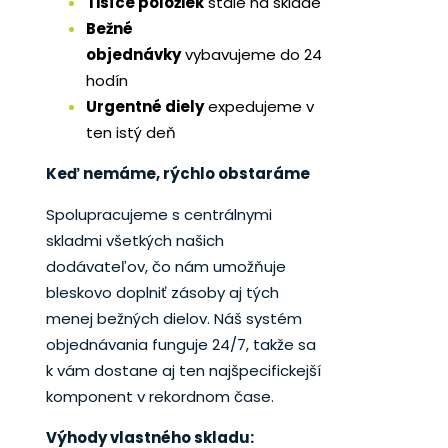
Tisíce položiek
stále na sklade
Bežné
objednávky
vybavujeme do 24
hodín
Urgentné diely
expedujeme v
ten istý deň
Keď nemáme, rýchlo obstaráme
Spolupracujeme s centrálnymi
skladmi všetkých našich
dodávateľov, čo nám umožňuje
bleskovo doplniť zásoby aj tých
menej bežných dielov. Náš systém
objednávania funguje 24/7, takže sa
k vám dostane aj ten najšpecifickejší
komponent v rekordnom čase.
Výhody vlastného skladu: