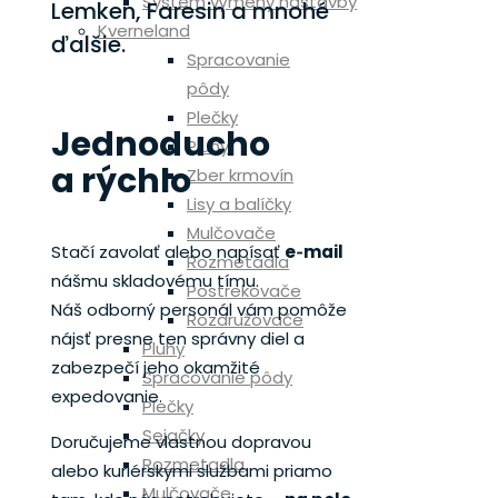
Systém výmeny nástavby
Lemken, Faresin a mnohé
Kverneland
ďalšie.
Spracovanie
pôdy
Plečky
Jednoducho
Pluhy
a rýchlo
Zber krmovín
Lisy a balíčky
Mulčovače
Stačí zavolať alebo napísať
e‑mail
Rozmetadla
nášmu skladovému tímu.
Postrekovače
Náš odborný personál vám pomôže
Rozdružovače
nájsť presne ten správny diel a
Pluhy
zabezpečí jeho okamžité
Spracovanie pôdy
expedovanie.
Plečky
Sejačky
Doručujeme vlastnou dopravou
Rozmetadla
alebo kuriérskymi službami priamo
Mulčovače