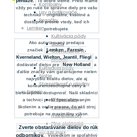
peniaze.
To dobre vieme. Preto máme
Kombajny
vždy po ruke tie správne diely pre vašu
Lisy a balíkovače
techniku – originálne, kvalitné a
Rezačky
dostupné presne vtedy, keď ich
Lemken
potrebujete.
Kultivácia pôdy
Ako autorizovaný predajca
Siatie
značiek
Lemken , Faresin ,
Starostlivosť o
Kverneland, Wielton, Jeantil, Fliegl
a
plodiny
dodávateľ dielov pre
New Holland
a
Kultivácia pôdy
ďalšie značky vám garantujeme nielen
Siatie
najvyššiu kvalitu dielov, ale aj
Starostlivosť o plodiny
konkurencieschopné ceny a
Faresin
bleskurýchlu dostupnosť. Naši skladníci
Kŕmne vozy
a technici prešli špecializovaným
Teleskopické
školením a vedia presne, čo váš stroj
potrebuje na maximálny výkon.
manipulátory
Plne elektrické
Zverte obstarávanie dielov do rúk
Kŕmne vozy
odborníkov.
Výsledkom je spoľahlivý