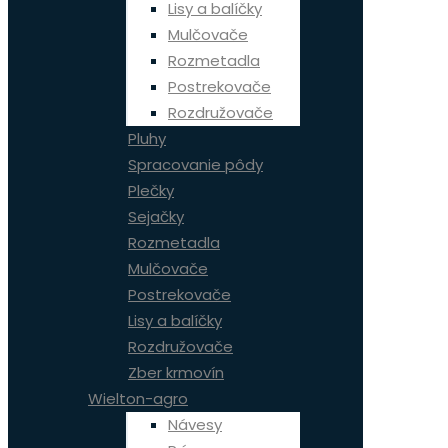
Lisy a balíčky
Mulčovače
Rozmetadla
Postrekovače
Rozdružovače
Pluhy
Spracovanie pôdy
Plečky
Sejačky
Rozmetadla
Mulčovače
Postrekovače
Lisy a balíčky
Rozdružovače
Zber krmovín
Wielton-agro
Návesy