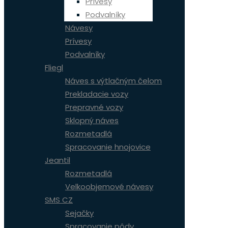
Prívesy
Podvalníky
Návesy
Prívesy
Podvalníky
Fliegl
Náves s výtlačným čelom
Prekladacie vozy
Prepravné vozy
Sklopný náves
Rozmetadlá
Spracovanie hnojovice
Jeantil
Rozmetadlá
Velkoobjemové návesy
SMS CZ
Sejačky
Spracovanie pôdy