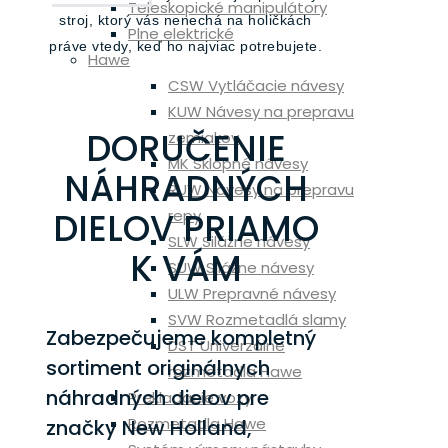
Teleskopické manipulátory
stroj, ktorý vás nenechá na holičkách
Plne elektrické
práve vtedy, keď ho najviac potrebujete.
Hawe
CSW Vytláčacie návesy
KUW Návesy na prepravu
DORUČENIE
zemiakov
MK Sklopné návesy
NÁHRADNÝCH
RUW Návesy na prepravu
DIELOV PRIAMO
repy
SLW Silážne návesy
K VÁM
SUW Silážne návesy
ULW Prepravné návesy
SVW Rozmetadlá slamy
Zabezpečujeme kompletný
DST Univerzálne
sortiment originálnych
rozmetadla Hawe
náhradných dielov pre
Prekladacie vozy
Rozmetadla Hawe
značky New Holland,