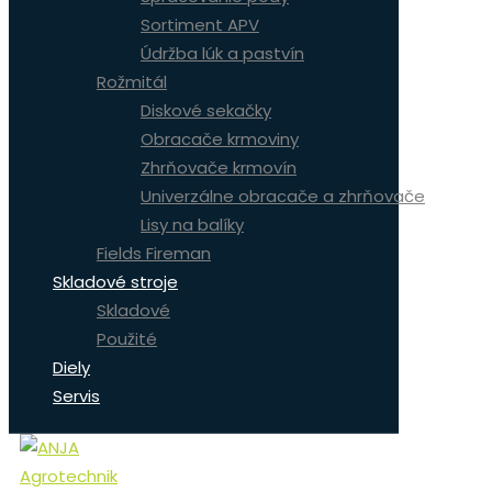
Sortiment APV
Údržba lúk a pastvín
Rožmitál
Diskové sekačky
Obracače krmoviny
Zhrňovače krmovín
Univerzálne obracače a zhrňovače
Lisy na balíky
Fields Fireman
Skladové stroje
Skladové
Použité
Diely
Servis