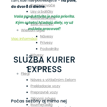
tam, kde nás potrebujete –
na pole,
Postrekovače
do dvora či dielne.
Lisy a balíčky
Vaša produktivita je naša priorita.
Rozdružovače
Kým ostatní hľadajú diely, vy už
Zber krmovín
môžete pracovať!
Wielton-agro
Návesy
Viac informácií
Prívesy
Podvalníky
Návesy
SLUŽBA KURIER
Prívesy
EXPRESS
Podvalníky
Fliegl
Náves s výtlačným čelom
Prekladacie vozy
Prepravné vozy
Sklopný náves
Počas sezóny aj mimo nej
Rozmetadlá