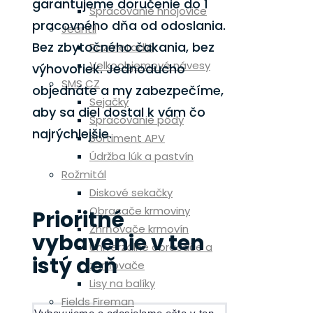
garantujeme doručenie do
1
Spracovanie hnojovice
pracovného dňa
od odoslania.
Jeantil
Bez zbytočného čakania, bez
Rozmetadlá
Velkoobjemové návesy
výhovoriek. Jednoducho
SMS CZ
objednáte a my zabezpečíme,
Sejačky
aby sa diel dostal k vám čo
Spracovanie pôdy
najrýchlejšie.
Sortiment APV
Údržba lúk a pastvín
Rožmitál
Diskové sekačky
Obracače krmoviny
Prioritné
Zhrňovače krmovín
vybavenie v ten
Univerzálne obracače a
istý deň
zhrňovače
Lisy na balíky
Fields Fireman