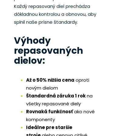
Každý repasovaný diel prechádza
dôkladnou kontrolou a obnovou, aby
splnil naše prísne štandardy.
Výhody
repasovaných
dielov:
Až o 50% nižšia cena
oproti
novým dielom
Štandardná záruka 1 rok
na
všetky repasované diely
Rovnaká funkčnosť
ako nové
komponenty
Ideálne pre staršie
stroje
alebo cenovo citlivé