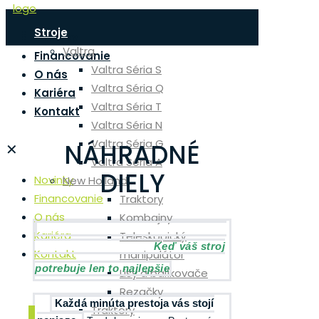
Stroje
Novinky
Valtra
Financovanie
Valtra Séria S
O nás
Valtra Séria Q
Kariéra
Valtra Séria T
Kontakt
Valtra Séria N
Valtra Séria G
NÁHRADNÉ
✕
Valtra Séria A
DIELY
Novinky
New Holland
Financovanie
Traktory
O nás
Kombajny
Kariéra
Teleskopický
Keď váš stroj
Kontakt
manipulátor
potrebuje len to najlepšie
Lisy a balíkovače
Rezačky
Každá minúta prestoja vás stojí
Traktory
0