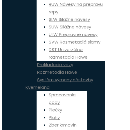
RUW Návesy na prepravu
repy
SLW Silážne návesy
SUW Silážne návesy
ULW Prepravné návesy
SVW Rozmetadlá slamy
DST Univerzálne
rozmetadla Hawe
Prekladacie vozy
Rozmetadla Hawe
Systém výmeny nástavby
Kverneland
Spracovanie
pôdy
Plečky
Pluhy
Zber krmovín