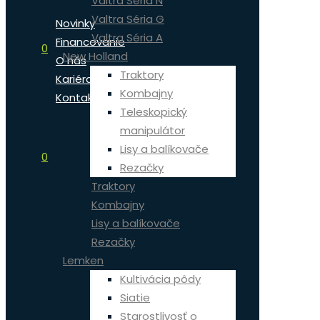
Valtra Séria N
Valtra Séria G
Novinky
Valtra Séria A
Financovanie
0
New Holland
O nás
Traktory
Kariéra
Kombajny
Kontakt
Teleskopický
manipulátor
Lisy a balíkovače
0
Rezačky
Traktory
Kombajny
Lisy a balíkovače
Rezačky
Lemken
Kultivácia pôdy
Siatie
Starostlivosť o