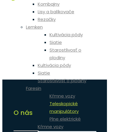
Kombajny
Lisy a balíkovače
Rezačky
Lemken
Kultivácia pôdy
Siatie
Starostlivosť o
plodiny
Kultivácia pôdy
Siatie
Starostlivosť o plodiny
Faresin
Kŕmne vozy
Teleskopické
manipulátory
O nás
Plne elektrické
Kŕmne vozy