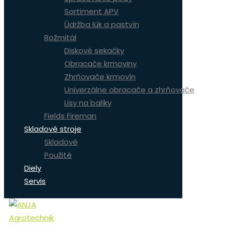
Sortiment APV
Údržba lúk a pastvín
Rožmitál
Diskové sekačky
Obracače krmoviny
Zhrňovače krmovín
Univerzálne obracače a zhrňovače
Lisy na balíky
Fields Fireman
Skladové stroje
Skladové
Použité
Diely
Servis