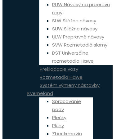
RUW Návesy na prepravu
repy
SLW Silážne návesy
SUW Silážne návesy
ULW Prepravné návesy
SVW Rozmetadlá slamy
DST Univerzálne
rozmetadla Hawe
Prekladacie vozy
Rozmetadla Hawe
Systém výmeny nástavby
Kverneland
Spracovanie
pôdy
Plečky
Pluhy
Zber krmovín