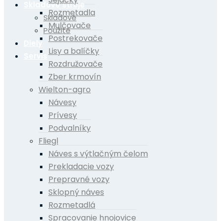
Skladové stroje
Rozmetadla
Skladové
Mulčovače
Použité
Postrekovače
Diely
Lisy a balíčky
Servis
Rozdružovače
Zber krmovín
Wielton-agro
Návesy
Prívesy
Podvalníky
Fliegl
Náves s výtlačným čelom
Prekladacie vozy
Prepravné vozy
Sklopný náves
Rozmetadlá
Spracovanie hnojovice