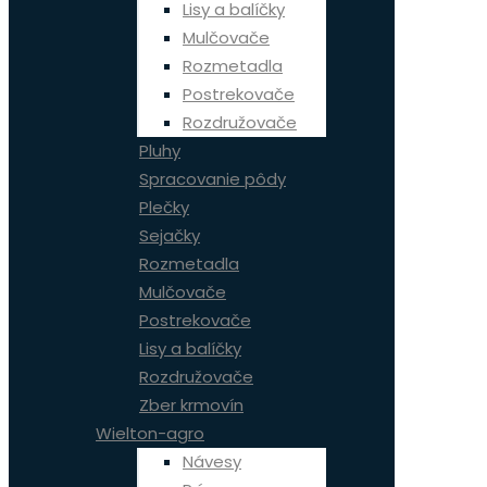
Lisy a balíčky
Mulčovače
Rozmetadla
Postrekovače
Rozdružovače
Pluhy
Spracovanie pôdy
Plečky
Sejačky
Rozmetadla
Mulčovače
Postrekovače
Lisy a balíčky
Rozdružovače
Zber krmovín
Wielton-agro
Návesy