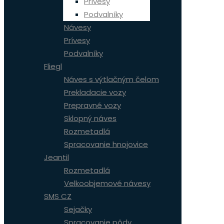
Prívesy
Podvalníky
Návesy
Prívesy
Podvalníky
Fliegl
Náves s výtlačným čelom
Prekladacie vozy
Prepravné vozy
Sklopný náves
Rozmetadlá
Spracovanie hnojovice
Jeantil
Rozmetadlá
Velkoobjemové návesy
SMS CZ
Sejačky
Spracovanie pôdy