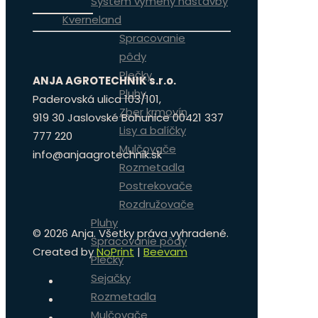
Systém výmeny nástavby
Kverneland
Spracovanie
pôdy
Plečky
ANJA AGROTECHNIK s.r.o.
Pluhy
Paderovská ulica 103/101,
Zber krmovín
919 30 Jaslovské Bohunice 00421 337
Lisy a balíčky
777 220
Mulčovače
info@anjaagrotechnik.sk
Rozmetadla
Postrekovače
Rozdružovače
Pluhy
©
2026 Anja. Všetky práva vyhradené.
Spracovanie pôdy
Created by
NoPrint
|
Beevam
Plečky
Sejačky
Rozmetadla
Mulčovače