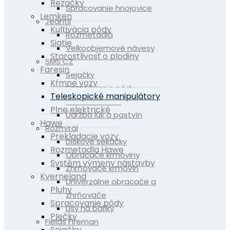
Rezačky
Spracovanie hnojovice
Lemken
Jeantil
Kultivácia pôdy
Rozmetadlá
Siatie
Velkoobjemové návesy
Starostlivosť o plodiny
SMS CZ
Faresin
Sejačky
Kŕmne vozy
Spracovanie pôdy
Teleskopické manipulátory
Sortiment APV
Plne elektrické
Údržba lúk a pastvín
Hawe
Rožmitál
Prekladacie vozy
Diskové sekačky
Rozmetadla Hawe
Obracače krmoviny
Systém výmeny nástavby
Zhrňovače krmovín
Kverneland
Univerzálne obracače a
Pluhy
zhrňovače
Spracovanie pôdy
Lisy na balíky
Plečky
Fields Fireman
Sejačky