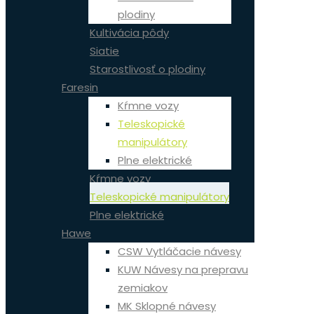
plodiny
Kultivácia pôdy
Siatie
Starostlivosť o plodiny
Faresin
Kŕmne vozy
Teleskopické
manipulátory
Plne elektrické
Kŕmne vozy
Teleskopické manipulátory
Plne elektrické
Hawe
CSW Vytláčacie návesy
KUW Návesy na prepravu
zemiakov
MK Sklopné návesy