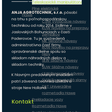
Teleskopické manipulátory
Plne elektrické
ANJA AGROTECHNIK, s.r.o.
pôsobí
Hawe
na trhu s poľnohospodárskou
CSW Vytláčacie návesy
technikou od roku 2014. Sídlime v
KUW Návesy na prepravu
Jaslovských Bohuniciach v časti
zemiakov
Paderovce. Tu je sústredená
MK Sklopné návesy
administratívna časť firmy,
RUW Návesy na prepravu
opravárenské dielne spolu so
repy
skladom náhradných dielov a
SLW Silážne návesy
skladom techniky.
SUW Silážne návesy
ULW Prepravné návesy
K hlavným predávaným značkám
SVW Rozmetadlá slamy
patrí závesná technika LEMKEN a
DST Univerzálne
stroje New Holland.
rozmetadla Hawe
Prekladacie vozy
Kontakt
Rozmetadla Hawe