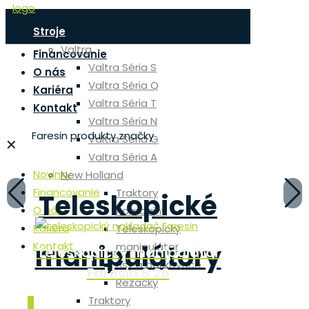
Stroje
Novinky
Valtra
Financovanie
Valtra Séria S
O nás
Valtra Séria Q
Kariéra
Valtra Séria T
Kontakt
Valtra Séria N
Faresin
produkty značky
Valtra Séria G
✕
Valtra Séria A
Novinky
New Holland
Financovanie
Traktory
Teleskopické
O nás
Kombajny
Kariéra
Teleskopický
manipulátory
Kontakt
manipulátor
Teleskopický manipulátor
Teleskopic
Lisy a balíkovače
Faresin 6.26
Faresin
Rezačky
Traktory
0