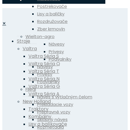
Postrekovače
Lisy a balíčky
Rozdružovače
✕
Zber krmovín
Wielton-agro
Stroje
Návesy
Valtra
Prívesy
Valtra Séria S
Podvalníky
Valtra Séria Q
Návesy
Valtra Séria T
Prívesy
Valtra Séria N
Podvalníky
Valtra Séria G
Fliegl
Valtra Séria A
Náves s výtlačným čelom
New Holland
Prekladacie vozy
Traktory
Prepravné vozy
Kombajny
Sklopný náves
Lisy a balíkovače
Rozmetadlá