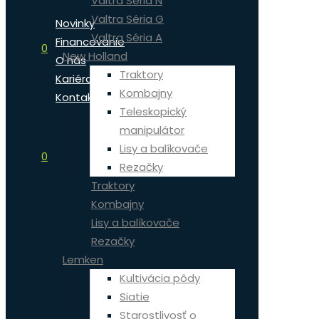
Valtra Séria N
Valtra Séria G
Novinky
Valtra Séria A
Financovanie
0
New Holland
O nás
Traktory
Kariéra
Kombajny
Kontakt
Teleskopický
manipulátor
Lisy a balíkovače
0
Rezačky
Traktory
Kombajny
Lisy a balíkovače
Rezačky
Lemken
Kultivácia pôdy
Siatie
Starostlivosť o