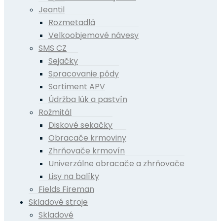
Jeantil
Rozmetadlá
Velkoobjemové návesy
SMS CZ
Sejačky
Spracovanie pôdy
Sortiment APV
Údržba lúk a pastvín
Rožmitál
Diskové sekačky
Obracače krmoviny
Zhrňovače krmovín
Univerzálne obracače a zhrňovače
Lisy na balíky
Fields Fireman
Skladové stroje
Skladové