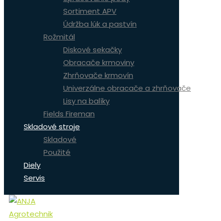
Sortiment APV
Údržba lúk a pastvín
Rožmitál
Diskové sekačky
Obracače krmoviny
Zhrňovače krmovín
Univerzálne obracače a zhrňovače
Lisy na balíky
Fields Fireman
Skladové stroje
Skladové
Použité
Diely
Servis