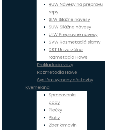
RUW Návesy na prepravu
repy
SLW Silážne návesy
SUW Silážne návesy
ULW Prepravné návesy
SVW Rozmetadlá slamy
DST Univerzálne
rozmetadla Hawe
Prekladacie vozy
Rozmetadla Hawe
Systém výmeny nástavby
Kverneland
Spracovanie
pôdy
Plečky
Pluhy
Zber krmovín