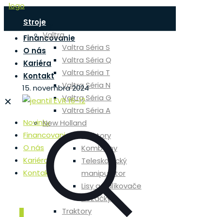
Stroje
Novinky
Valtra
Financovanie
Valtra Séria S
O nás
Valtra Séria Q
Kariéra
Valtra Séria T
Kontakt
Valtra Séria N
15. novembra 2024
Valtra Séria G
✕
Valtra Séria A
Novinky
New Holland
Financovanie
Traktory
O nás
Kombajny
Kariéra
Teleskopický
Kontakt
manipulátor
Lisy a balíkovače
Rezačky
Traktory
0