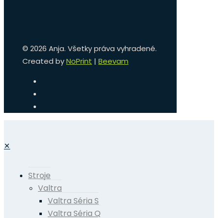
©
2026 Anja. Všetky práva vyhradené.
Created by
NoPrint
|
Beevam
✕
Stroje
Valtra
Valtra Séria S
Valtra Séria Q