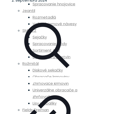
2. septembra 2024
Spracovanie hnojovice
Jeantil
Rozmetadlá
Velkoobjemové návesy
SMS CZ
Sejačky
Spracovanie pôdy
Sortiment APV
Údržba lúk a pastvín
Rožmitál
Diskové sekačky
Obracače krmoviny
Zhrňovače krmovín
Univerzálne obracače a
zhrňovače
Lisy na balíky
Fields Fireman