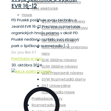
Teleskopické manipulátory
EVR 16-12
Plne elektrické
Hawe
PD Pruské posilňuje svoju techniku o
CSW Vytláčacie návesy
Jeantil EVR 16-12 Precízne rozmetanie
KUW Návesy na prepravu
organických hnojív priamo v akcii! PD
zemiakov
Pruské nedávno rozšírilo svoj strojový
MK Sklopné návesy
park o špičkové rozmetadlo
[…]
RUW Návesy na prepravu
Do you like it?
repy
Prečítajte si viac
SLW Silážne návesy
30. októbra 2024
SUW Silážne návesy
ULW Prepravné návesy
SVW Rozmetadlá slamy
DST Univerzálne
rozmetadla Hawe
Prekladacie vozy
Rozmetadla Hawe