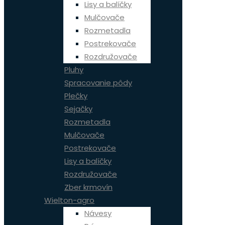
Lisy a balíčky
Mulčovače
Rozmetadla
Postrekovače
Rozdružovače
Pluhy
Spracovanie pôdy
Plečky
Sejačky
Rozmetadla
Mulčovače
Postrekovače
Lisy a balíčky
Rozdružovače
Zber krmovín
Wielton-agro
Návesy