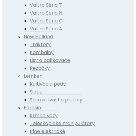
Valtra Séria T
Valtra Séria N
Valtra Séria G
Valtra Séria A
New Holland
Traktory
Kombajny
Lisy a balíkovače
Rezačky
Lemken
Kultivácia pôdy
Siatie
Starostlivosť o plodiny
Faresin
Kŕmne vozy
Teleskopické manipulátory
Plne elektrické