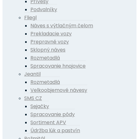
Prívesy
Podvalníky
Fliegl
Náves s výtlačným čelom
Prekladacie vozy
Prepravné vozy
Sklopný náves
Rozmetadlá
Spracovanie hnojovice
Jeantil
Rozmetadlá
Velkoobjemové návesy
SMS CZ
Sejačky
Spracovanie pôdy
Sortiment APV
Údržba lúk a pastvín
Rožmitál