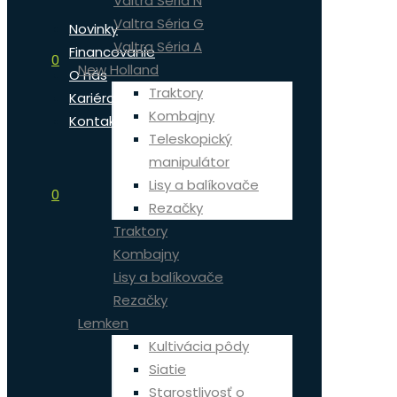
Valtra Séria N
Valtra Séria G
Novinky
Valtra Séria A
Financovanie
0
New Holland
O nás
Traktory
Kariéra
Kombajny
Kontakt
Teleskopický
manipulátor
Lisy a balíkovače
0
Rezačky
Traktory
Kombajny
Lisy a balíkovače
Rezačky
Lemken
Kultivácia pôdy
Siatie
Starostlivosť o