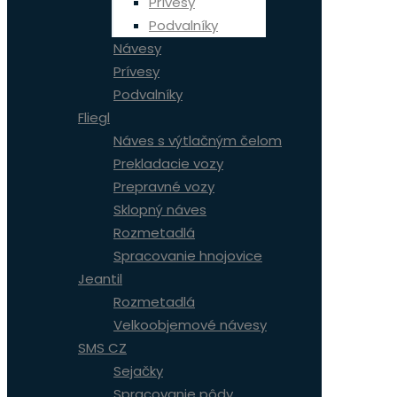
Prívesy
Podvalníky
Návesy
Prívesy
Podvalníky
Fliegl
Náves s výtlačným čelom
Prekladacie vozy
Prepravné vozy
Sklopný náves
Rozmetadlá
Spracovanie hnojovice
Jeantil
Rozmetadlá
Velkoobjemové návesy
SMS CZ
Sejačky
Spracovanie pôdy