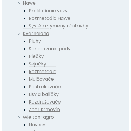
Hawe
Prekladacie vozy
Rozmetadla Hawe
Systém výmeny nástavby
Kverneland
Pluhy
Spracovanie pôdy
Plečky
Sejačky
Rozmetadla
Mulčovače
Postrekovače
Lisy a balíčky
Rozdružovače
Zber krmovín
Wielton-agro
Návesy