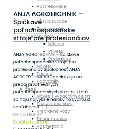
Postrekovače
ANJA AGROTECHNIK –
Lisy a balíčky
Špičkové
Rozdružovače
poľnohospodárske
Zber krmovín
Wielton-agro
stroje pre profesionálov
Návesy
Prívesy
ANJA AGROTECHNIK – Špičkové
Podvalníky
poľnohospodárske stroje pre
Návesy
profesionálov Spoločnosť ANJA
Prívesy
AGROTECHNIK sa špecializuje na
Podvalníky
predaj prvotriednych
Fliegl
poľnohospodárskych strojov, ktoré
Náves s výtlačným čelom
spĺňajú najvyššie nároky na kvalitu a
Prekladacie vozy
spoľahlivosť.
[…]
Prepravné vozy
Do you like it?
Sklopný náves
Prečítajte si viac
Rozmetadlá