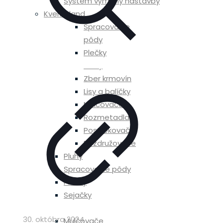
Systém výmeny nástavby
Kverneland
Spracovanie
pôdy
Plečky
Pluhy
Zber krmovín
Lisy a balíčky
Mulčovače
Rozmetadla
Postrekovače
Rozdružovače
Pluhy
Spracovanie pôdy
Plečky
Sejačky
Rozmetadla
30. októbra 2024
Mulčovače