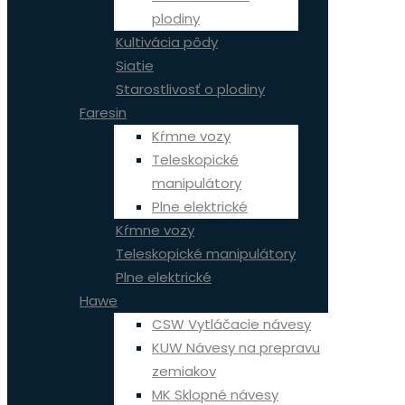
plodiny
Kultivácia pôdy
Siatie
Starostlivosť o plodiny
Faresin
Kŕmne vozy
Teleskopické
manipulátory
Plne elektrické
Kŕmne vozy
Teleskopické manipulátory
Plne elektrické
Hawe
CSW Vytláčacie návesy
KUW Návesy na prepravu
zemiakov
MK Sklopné návesy