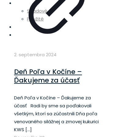
Skladové stroje
Skladové
Použité
Diely
Servis
2. septembra 2024
Deň Poľa v Kočíne –
Ďakujeme za účasť
Deň Poľa v Kočíne – Ďakujeme za
účasť Radi by sme sa poďakovali
všetkým, ktorí sa zúčastnili Dňa poľa
venovaného silážnej a zrnovej kukurici
KWS
[…]