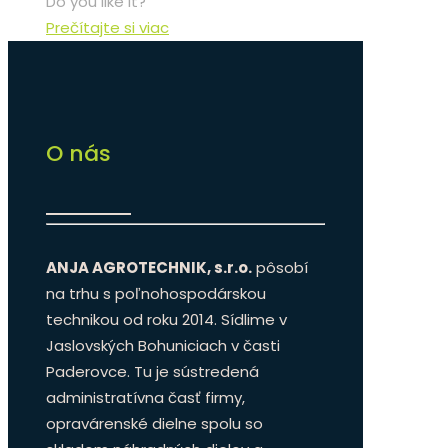
Do you like it?
Prečítajte si viac
O nás
ANJA AGROTECHNIK, s.r.o.
pôsobí
na trhu s poľnohospodárskou
technikou od roku 2014. Sídlime v
Jaslovských Bohuniciach v časti
Paderovce. Tu je sústredená
administratívna časť firmy,
opravárenské dielne spolu so