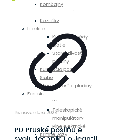
Kombajny
Lisy a balíkovače
Rezačky
Lemken
Kultivácia pôdy
Siatie
Starostlivosť o
plodiny
Kultivácia pôdy
Siatie
Starostlivosť o plodiny
Faresin
Kŕmne vozy
Teleskopické
15. novembra 2024
manipulátory
Plne elektrické
PD Pruské posilňuje
Kŕmne vozy
svoju techniku o Jeantil