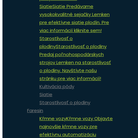
Siatie
Siatie Predávame
vysokokvalitné sejačky Lemken
pre efektívne siatie plodín. Pre
viac informácií kliknite sem!
Starostlivosť o
plodiny
Starostlivosť o plodiny
Predaj poľnohospodárskych
strojov Lemken na starostlivosť
o plodiny. Navštívte našu
stránku pre viac informácií!
Kultivácia pôdy
Siatie
Starostlivosť o plodiny
Faresin
Kŕmne vozy
Kŕmne vozy Objavte
najnovšie kŕmne vozy pre
efektívnu automatizáciu