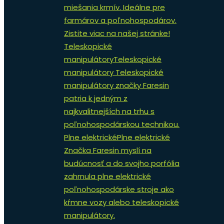
miešania krmív. Ideálne pre
farmárov a poľnohospodárov.
Zistite viac na našej stránke!
Teleskopické
manipulátory
Teleskopické
manipulátory Teleskopické
manipulátory značky Faresin
patria k jedným z
najkvalitnejších na trhu s
poľnohospodárskou technikou.
Plne elektrické
Plne elektrické
Značka Faresin myslí na
budúcnosť a do svojho porfólia
zahrnula plne elektrické
poľnohospodárske stroje ako
kŕmne vozy alebo teleskopické
manipulátory.