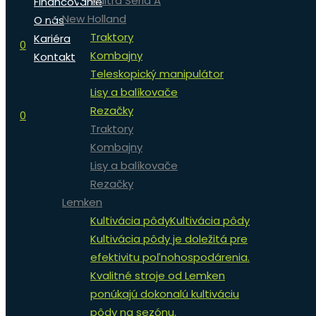
Valtra Séria A
Financovanie
New Holland
O nás
Traktory
Kariéra
0
Kombajny
Kontakt
Teleskopický manipulátor
Lisy a balíkovače
Rezačky
0
Traktory
Kombajny
Lisy a balíkovače
Rezačky
Lemken
Kultivácia pôdy
Kultivácia pôdy
Kultivácia pôdy je doležitá pre
efektivitu poľnohospodárenia.
Kvalitné stroje od Lemken
ponúkajú dokonalú kultiváciu
pôdy na sezónu.