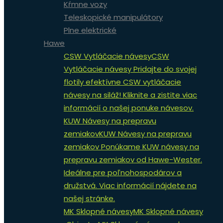
Kŕmne vozy
Teleskopické manipulátory
Plne elektrické
Hawe
CSW Vytláčacie návesy
CSW
Vytláčacie návesy Pridajte do svojej
flotily efektívne CSW vytláčacie
návesy na siláž! Kliknite a zistite viac
informácií o našej ponuke návesov.
KUW Návesy na prepravu
zemiakov
KUW Návesy na prepravu
zemiakov Ponúkame KUW návesy na
prepravu zemiakov od Hawe-Wester.
Ideálne pre poľnohospodárov a
družstvá. Viac informácií nájdete na
našej stránke.
MK Sklopné návesy
MK Sklopné návesy