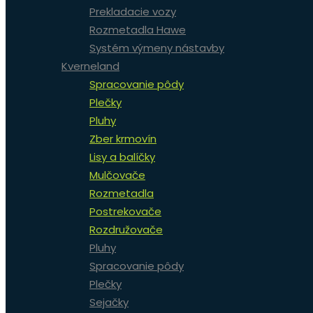
Prekladacie vozy
Rozmetadla Hawe
Systém výmeny nástavby
Kverneland
Spracovanie pôdy
Plečky
Pluhy
Zber krmovín
Lisy a balíčky
Mulčovače
Rozmetadla
Postrekovače
Rozdružovače
Pluhy
Spracovanie pôdy
Plečky
Sejačky