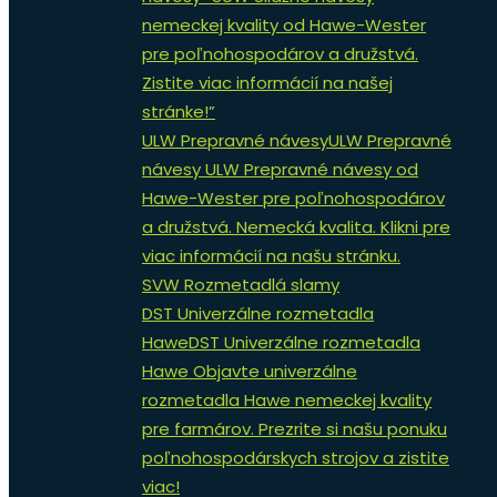
nemeckej kvality od Hawe-Wester
pre poľnohospodárov a družstvá.
Zistite viac informácií na našej
stránke!”
ULW Prepravné návesy
ULW Prepravné
návesy ULW Prepravné návesy od
Hawe-Wester pre poľnohospodárov
a družstvá. Nemecká kvalita. Klikni pre
viac informácií na našu stránku.
SVW Rozmetadlá slamy
DST Univerzálne rozmetadla
Hawe
DST Univerzálne rozmetadla
Hawe Objavte univerzálne
rozmetadla Hawe nemeckej kvality
pre farmárov. Prezrite si našu ponuku
poľnohospodárskych strojov a zistite
viac!