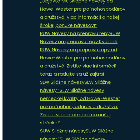
„Objavte MK Sklopné návesy od
Hawe-Wester pre poľnohospodárov
a družstvá. Viac informácií o našej
širokej ponuke návesov!“
RUW Návesy na prepravu repy
RUW
Návesy na prepravu repy Kvalitné
RUW Návesy na prepravu repy od
Hawe-Wester pre poľnohospodárov
a družstvá. Zistite viac informácií
teraz a radujte sa už zajtra!
SLW Silážne návesy
SLW Silážne
návesy “SLW Silážne návesy
nemeckej kvality od Hawe-Wester
pre poľnohospodárov a družstvá.
Zistite viac informácií na našej
stránke!”
SUW Silážne návesy
SUW Silážne
návesy “SUW Silážne návesy