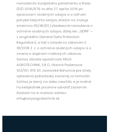
nariadením Európskeho parlamentu a Rady
(EÚ) 2016/679 zo dňa 27. apríla 2016 pri
spracúvaní osobných údajov a o voľnom
pohybe takýchto údajov, ktorým sa zrušuje
smernica 95/46/ES (všeobecné nariadenie o
ochrane osobných údajov, ďalej len „GDPR“ –
z anglického General Data Protection
Regulation), a tiež v súlade so zákonom č.
18/2018 Z. z. o ochrane osobných údajov a o
zmene a doplnení niektorých zákonov.
Súhlas dávate spoločnosti ANJA
AGROTECHNIK, S.R.O., Hlavná Paderovce
103/101, 919 30 Jaslovské Bohunice pre účely
vybavenia požiadavky zaslanej vo formulári.
Súhlas je daný na dobu neurčitú a je možné
ho kedykoľvek písomne odvolať zaslaním
žiadosti na e-mailovú adresu
info@anjaagrotechnik.sk.