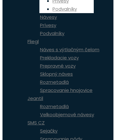
Prívesy
Podvalníky
Návesy
Prívesy
Podvalníky
Fliegl
Náves s výtlačným čelom
Prekladacie vozy
Prepravné vozy
Sklopný náves
Rozmetadlá
Spracovanie hnojovice
Jeantil
Rozmetadlá
Velkoobjemové návesy
SMS CZ
Sejačky
Spracovanie pôdy