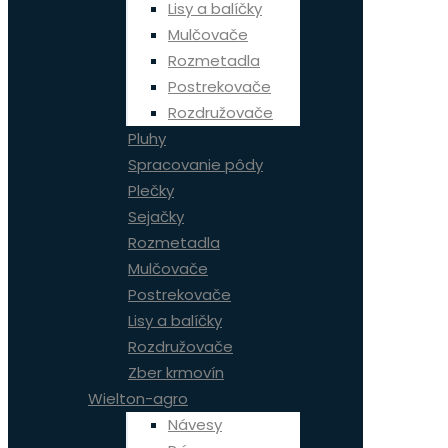
Lisy a balíčky
Mulčovače
Rozmetadla
Postrekovače
Rozdružovače
Pluhy
Spracovanie pôdy
Plečky
Sejačky
Rozmetadla
Mulčovače
Postrekovače
Lisy a balíčky
Rozdružovače
Zber krmovín
Wielton-agro
Návesy