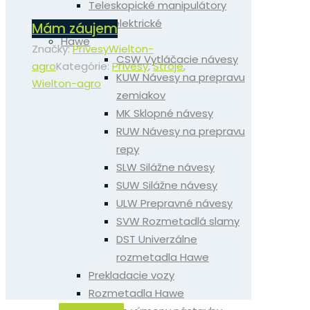
Teleskopické manipulátory
Plne elektrické
Mám záujem
Hawe
Značky:
Prívesy
Wielton-
CSW Vytláčacie návesy
agro
Kategórie:
Prívesy
,
Stroje
,
KUW Návesy na prepravu
Wielton-agro
zemiakov
MK Sklopné návesy
RUW Návesy na prepravu
repy
SLW Silážne návesy
SUW Silážne návesy
ULW Prepravné návesy
SVW Rozmetadlá slamy
DST Univerzálne
rozmetadla Hawe
Prekladacie vozy
Rozmetadla Hawe