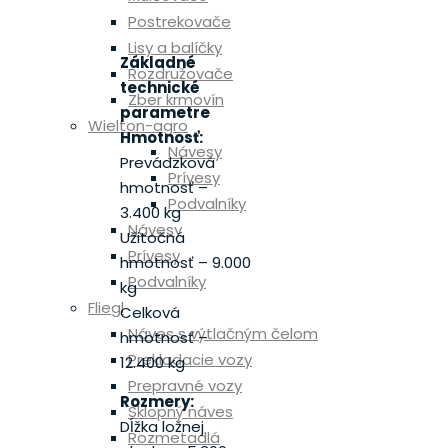
Postrekovače
Lisy a balíčky
Základné
Rozdružovače
technické
Zber krmovín
parametre
Wielton-agro
Hmotnosť:
Návesy
Prevádzková
Prívesy
hmotnosť –
Podvalníky
3.400 kg
Návesy
Užitočná
Prívesy
hmotnosť – 9.000
Podvalníky
kg
Fliegl
Celková
Náves s výtlačným čelom
hmotnosť –
Prekladacie vozy
12.400 kg
Prepravné vozy
Rozmery:
Sklopný náves
Dĺžka ložnej
Rozmetadlá