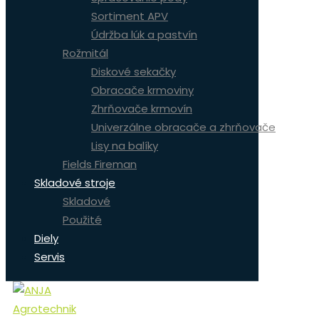
Sortiment APV
Údržba lúk a pastvín
Rožmitál
Diskové sekačky
Obracače krmoviny
Zhrňovače krmovín
Univerzálne obracače a zhrňovače
Lisy na balíky
Fields Fireman
Skladové stroje
Skladové
Použité
Diely
Servis