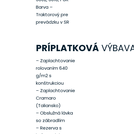
Barva –
Traktorový pre
prevádzku v SR
PRÍPLATKOVÁ
VÝBAV
– Zaplachtovanie
rolovaním 640
g/m2 s
konštrukciou
– Zaplachtovanie
Cramaro
(Taliansko)
– Obslužná lávka
so zábradlím
– Rezerva s