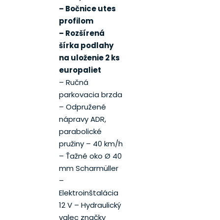
– Bočnice utes
profilom
– Rozšírená
šírka podlahy
na uloženie 2 ks
europaliet
– Ručná
parkovacia brzda
– Odpružené
nápravy ADR,
parabolické
pružiny – 40 km/h
– Ťažné oko Ø 40
mm Scharmüller
–
Elektroinštalácia
12 V – Hydraulický
valec značky