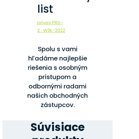
list
prives PRS-
2_W9L-2022
Spolu s vami
hľadáme najlepšie
riešenia s osobným
prístupom a
odbornými radami
našich obchodných
zástupcov.
Súvisiace