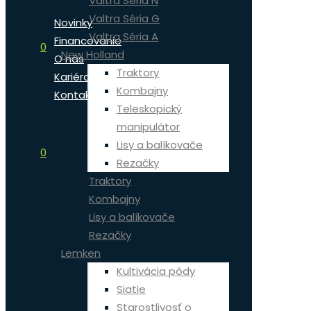
Valtra Séria N
Valtra Séria G
Novinky
Valtra Séria A
Financovanie
0
New Holland
O nás
Traktory
Kariéra
Kombajny
Kontakt
Teleskopický
manipulátor
Lisy a balíkovače
0
Rezačky
Traktory
Kombajny
Lisy a balíkovače
Rezačky
Lemken
Kultivácia pôdy
Siatie
Starostlivosť o