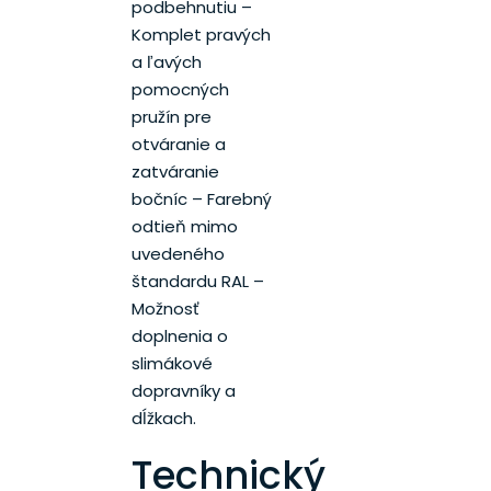
podbehnutiu –
Komplet pravých
a ľavých
pomocných
pružín pre
otváranie a
zatváranie
bočníc – Farebný
odtieň mimo
uvedeného
štandardu RAL –
Možnosť
doplnenia o
slimákové
dopravníky a
dĺžkach.
Technický