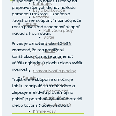
je špeciálny typ návesu určený na
Kombajny
prepravu rôznych druhov nákladu
Lisy a balíkovače
pomocou traktora. Označenie
Rezačky
„trojstranne sklápaný“ naznačuje, že
Lemken
tento príves má schopnosť sklápať
Kultivácia pôdy
náklad z troch strán.
Siatie
Príves je označený ako „LONG“,
Starostlivosť o
znamená, že má predĺženú
plodiny
konštrukciu, čo môže znamenať
Kultivácia pôdy
väčšiu nákladovú plochu alebo vyššiu
Siatie
nosnosť.
Starostlivosť o plodiny
Faresin
Trojstranné sklápanie umožňuje
Kŕmne vozy
ľahšiu manipuláciu s nákladom a
Teleskopické
zlepšuje efektivitu práce, najmä
manipulátory
pokiaľ je potrebné vykladať materiál
Plne elektrické
alebo tovar z viacerých strán.
Kŕmne vozy