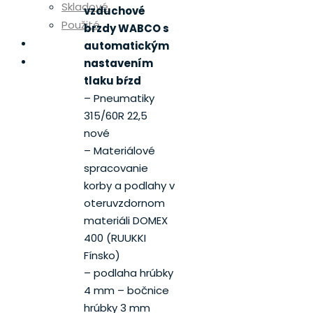
Skladové
vzduchové
Použité
brzdy WABCO s
Diely
automatickým
Servis
nastavením
tlaku bŕzd
– Pneumatiky
315/60R 22,5
nové
– Materiálové
spracovanie
korby a podlahy v
oteruvzdornom
materiáli DOMEX
400 (RUUKKI
Fínsko)
– podlaha hrúbky
4 mm – bočnice
hrúbky 3 mm