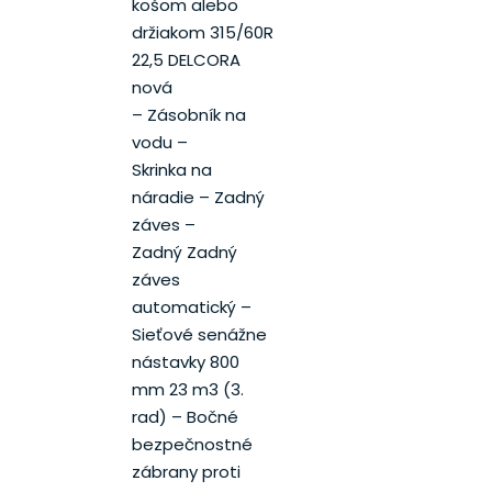
košom alebo
držiakom 315/60R
22,5 DELCORA
nová
– Zásobník na
vodu –
Skrinka na
náradie – Zadný
záves –
Zadný Zadný
záves
automatický –
Sieťové senážne
nástavky 800
mm 23 m3 (3.
rad) – Bočné
bezpečnostné
zábrany proti