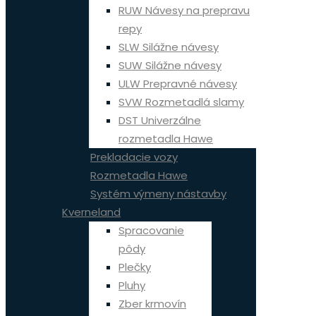
RUW Návesy na prepravu
repy
SLW Silážne návesy
SUW Silážne návesy
ULW Prepravné návesy
SVW Rozmetadlá slamy
DST Univerzálne
rozmetadla Hawe
Prekladacie vozy
Rozmetadla Hawe
Systém výmeny nástavby
Kverneland
Spracovanie
pôdy
Plečky
Pluhy
Zber krmovín