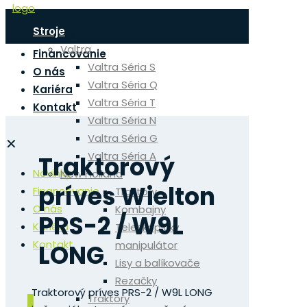
Stroje
Novinky
Valtra
Financovanie
Valtra Séria S
O nás
Valtra Séria Q
Kariéra
Valtra Séria T
Kontakt
Valtra Séria N
Valtra Séria G
✕
Valtra Séria A
Traktorový
Novinky
New Holland
príves Wielton
Financovanie
Traktory
O nás
Kombajny
PRS-2 / W9L
Kariéra
Teleskopický
Kontakt
manipulátor
LONG
Lisy a balíkovače
Rezačky
Traktorový príves PRS-2 / W9L LONG
Traktory
0