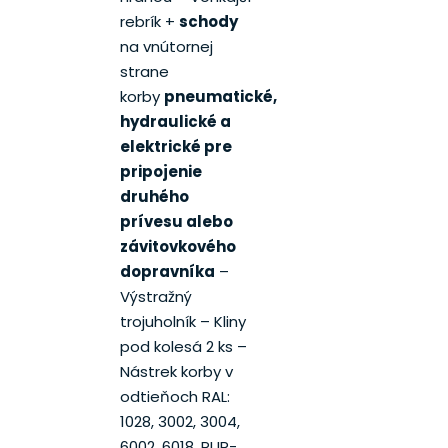
rebrík +
schody
na vnútornej
strane
korby
pneumatické,
hydraulické a
elektrické pre
pripojenie
druhého
prívesu alebo
závitovkového
dopravníka
–
Výstražný
trojuholník – Kliny
pod kolesá 2 ks –
Nástrek korby v
odtieňoch RAL:
1028, 3002, 3004,
6002, 6018, PUR-