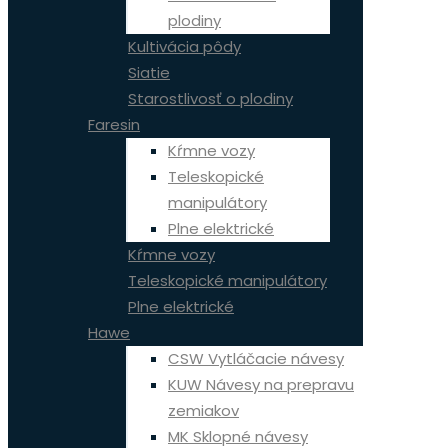
plodiny
Kultivácia pôdy
Siatie
Starostlivosť o plodiny
Faresin
Kŕmne vozy
Teleskopické
manipulátory
Plne elektrické
Kŕmne vozy
Teleskopické manipulátory
Plne elektrické
Hawe
CSW Vytláčacie návesy
KUW Návesy na prepravu
zemiakov
MK Sklopné návesy