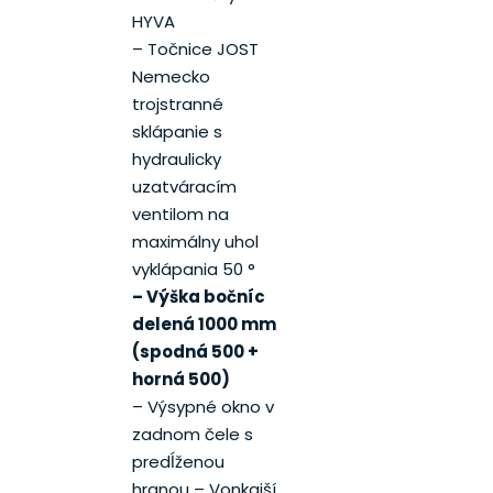
HYVA
– Točnice JOST
Nemecko
trojstranné
sklápanie s
hydraulicky
uzatváracím
ventilom na
maximálny uhol
vyklápania 50 °
– Výška bočníc
delená 1000 mm
(spodná 500 +
horná 500)
– Výsypné okno v
zadnom čele s
predĺženou
hranou – Vonkajší