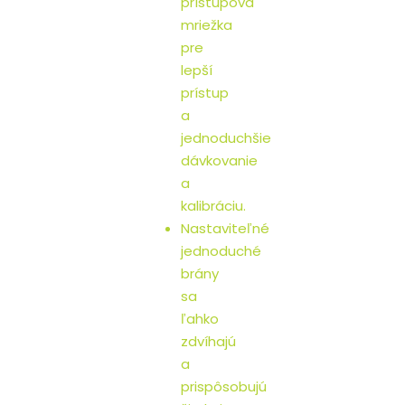
prístupová
mriežka
pre
lepší
prístup
a
jednoduchšie
dávkovanie
a
kalibráciu.
Nastaviteľné
jednoduché
brány
sa
ľahko
zdvíhajú
a
prispôsobujú