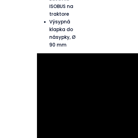
ISOBUS na
traktore
Výsypná
klapka do
násypky, Ø
90 mm