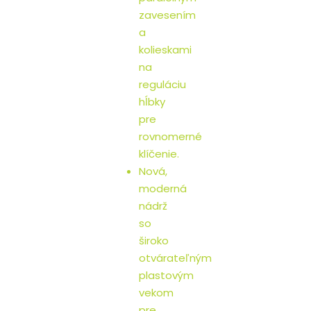
zavesením
a
kolieskami
na
reguláciu
hĺbky
pre
rovnomerné
klíčenie.
Nová,
moderná
nádrž
so
široko
otvárateľným
plastovým
vekom
pre