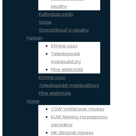
plodiny
Kultivácia pôdy
Siatie
Starostlivosť o plodiny
Faresin
Kŕmne vozy
Teleskopické
manipulátory
Plne elektrické
Kŕmne vozy
Teleskopické manipulátory
Plne elektrické
Hawe
CSW Vytláčacie návesy
KUW Návesy na prepravu
zemiakov
MK Sklopné návesy