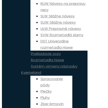
RUW Návesy na prepravu
repy
SLW Silážne návesy
SUW Silážne návesy
ULW Prepravné návesy
SVW Rozmetadlá slamy
DST Univerzálne
rozmetadla Hawe
Prekladacie vozy
Rozmetadla Hawe
Systém výmeny nástavby
Kverneland
Spracovanie
pôdy
Plečky
Pluhy
Zber krmovín