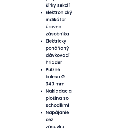
šírky sekcií
Elektronický
indikátor
úrovne
zásobníka
Elektricky
poháňaný
dávkovací
hriadeľ
Pulzné
koleso Ø
340 mm
Nakladacia
plošina so
schodíkmi
Napájanie
cez
zásuvku