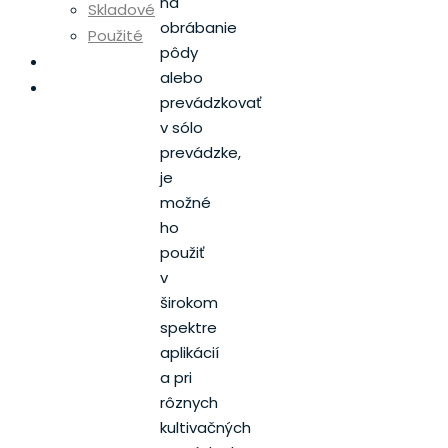
na
Skladové
obrábanie
Použité
pôdy
Diely
alebo
Servis
prevádzkovať
v sólo
prevádzke,
je
možné
ho
použiť
v
širokom
spektre
aplikácií
a pri
rôznych
kultivačných