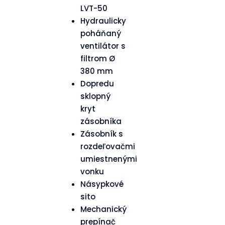
LVT-50
Hydraulicky
poháňaný
ventilátor s
filtrom Ø
380 mm
Dopredu
sklopný
kryt
zásobníka
Zásobník s
rozdeľovačmi
umiestnenými
vonku
Násypkové
sito
Mechanický
prepínač