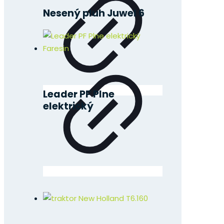
Nesený pluh Juwel 6
Leader PF Plne
elektrický