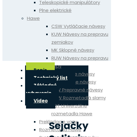
Teleskopické manipulátory
Plne elektrické
Hawe
CSW Vytláčacie návesy
KUW Návesy na prepravu
zemiakov
MK Sklopné návesy
RUW Návesy na prepravu
repy
Popis
SLW Silážne návesy
Technický list
SUW Silážne návesy
Základné
ULW Prepravné návesy
vybavenie
SVW Rozmetadlá slamy
Video
DST Univerzálne
rozmetadla Hawe
Prekladacie vozy
Sejačky
Rozmetadla Hawe