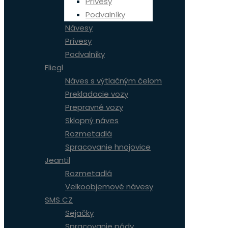
Prívesy
Podvalníky
Návesy
Prívesy
Podvalníky
Fliegl
Náves s výtlačným čelom
Prekladacie vozy
Prepravné vozy
Sklopný náves
Rozmetadlá
Spracovanie hnojovice
Jeantil
Rozmetadlá
Velkoobjemové návesy
SMS CZ
Sejačky
Spracovanie pôdy