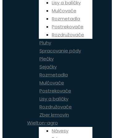
Lisy a balíčky
Mulčovače
Rozmetadla
Postrekovače
Rozdružovače
Pluhy
Spracovanie pôdy
Plečky
Sejačky
Rozmetadla
Mulčovače
Postrekovače
Lisy a balíčky
Rozdružovače
Zber krmovín
Wielton-agro
Návesy