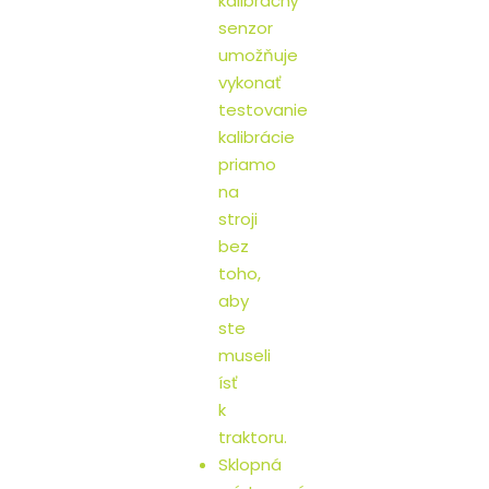
kalibračný
senzor
umožňuje
vykonať
testovanie
kalibrácie
priamo
na
stroji
bez
toho,
aby
ste
museli
ísť
k
traktoru.
Sklopná