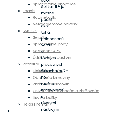
stroj
Spracovanie hnojovice
Solitair
9+
je
Jeantil
možné
Rozmetadlá
použiť
Velkoobjemové návesy
ako
SMS CZ
tuhú,
Sejačky
polonesenú
Spracovanie pôdy
verziu
Sortiment APV
v
Údržba lúk a pastvín
rôznych
Rožmitál
pracovných
Diskové sekačky
šírkach.
Keďže
ho
Obracače krmoviny
možno
Zhrňovače krmovín
kombinovať
Univerzálne obracače a zhrňovače
s
Lisy na balíky
rôznymi
Fields Fireman
nástrojmi
Skladové stroje