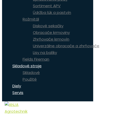
Sortiment APV
Údržba lúk a pastvín
Rožmitál
Diskové sekačky
Obracače krmoviny
Zhrňovače krmovín
Univerzálne obracače a zhrňovače
Lisy na balíky
Fields Fireman
Skladové stroje
Skladové
Použité
Diely
Servis