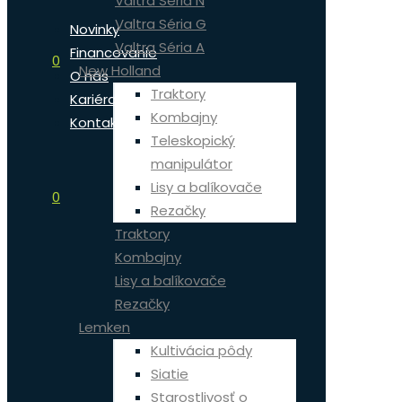
Valtra Séria N
Valtra Séria G
Novinky
Valtra Séria A
Financovanie
0
New Holland
O nás
Traktory
Kariéra
Kombajny
Kontakt
Teleskopický
manipulátor
Lisy a balíkovače
0
Rezačky
Traktory
Kombajny
Lisy a balíkovače
Rezačky
Lemken
Kultivácia pôdy
Siatie
Starostlivosť o