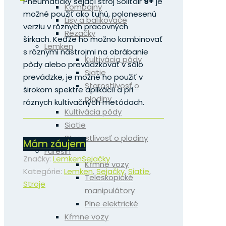
Pneumatický sejací stroj Solitair
9+
je
Kombajny
možné použiť ako tuhú, polonesenú
Lisy a balíkovače
verziu v rôznych pracovných
Rezačky
šírkach.
Keďže ho možno kombinovať
Lemken
s rôznymi nástrojmi na obrábanie
Kultivácia pôdy
pôdy alebo prevádzkovať v sólo
Siatie
prevádzke, je možné ho použiť v
Starostlivosť o
širokom spektre aplikácií a pri
plodiny
rôznych kultivačných metódach.
Kultivácia pôdy
Siatie
Starostlivosť o plodiny
Mám záujem
Faresin
Značky:
Lemken
Sejačky
Kŕmne vozy
Kategórie:
Lemken
,
Sejačky
,
Siatie
,
Teleskopické
Stroje
manipulátory
Plne elektrické
Kŕmne vozy