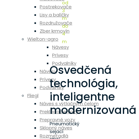
od
Postrekovače
3
Lisy a balíčky
m
Rozdružovače
do
Zber krmovín
4
Wielton-agro
m
Návesy
Prívesy
Podvalníky
Osvedčená
Návesy
technológia,
Prívesy
Podvalníky
inteligentne
Fliegl
Náves s výtlačným čelom
modernizovaná
Prekladacie vozy
Prepravné vozy
Pneumatický
Sklopný náves
sejací
Rozmetadlá