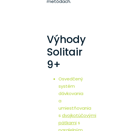
metódach.
Výhody
Solitair
9+
Osvedčený
systém
dávkovania
a
umiestňovania
s
dvojkotúčovými
pätkami
s
paralelným