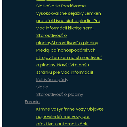
Siatie
Siatie Predávame
vysokokvalitné sejačky Lemken
pre efektívne siatie plodín. Pre
viac informácií kliknite sem!
Starostlivosť o
plodiny
Starostlivosť o plodiny
Predaj poľnohospodárskych
strojov Lemken na starostlivosť
o plodiny. Navštívte našu
stránku pre viac informácií!
Kultivácia pôdy
Siatie
Starostlivosť o plodiny
Faresin
Kŕmne vozy
Kŕmne vozy Objavte
najnovšie kŕmne vozy pre
efektívnu automatizáciu