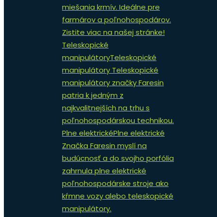
miešania krmív. Ideálne pre
farmárov a poľnohospodárov.
Zistite viac na našej stránke!
Teleskopické
manipulátory
Teleskopické
manipulátory Teleskopické
manipulátory značky Faresin
patria k jedným z
najkvalitnejších na trhu s
poľnohospodárskou technikou.
Plne elektrické
Plne elektrické
Značka Faresin myslí na
budúcnosť a do svojho porfólia
zahrnula plne elektrické
poľnohospodárske stroje ako
kŕmne vozy alebo teleskopické
manipulátory.