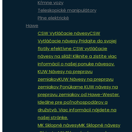
Kŕmne vozy
Teleskopické manipulátory
Plne elektrické
Hawe
CSW Vytláčacie návesy
CSW
Vytláčacie návesy Pridajte do svojej
flotily efektívne CSW vytláčacie
návesy na siláž! Kliknite a zistite viac
informácií o našej ponuke návesov.
KUW Návesy na prepravu
zemiakov
KUW Návesy na prepravu
zemiakov Ponúkame KUW návesy na
prepravu zemiakov od Hawe-Wester.
Ideálne pre poľnohospodárov a
družstvá. Viac informácií nájdete na
našej stránke.
MK Sklopné návesy
MK Sklopné návesy