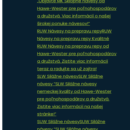
„Objavte MK Sklopné návesy od
Hawe-Wester pre poľnohospodárov
a družstvá. Viac informácií o našej
širokej ponuke návesov!“
RUW Návesy na prepravu repy
RUW
Návesy na prepravu repy Kvalitné
RUW Návesy na prepravu repy od
Hawe-Wester pre poľnohospodárov
a družstvá. Zistite viac informácií
teraz a radujte sa už zajtra!
SLW Silážne návesy
SLW Silážne
návesy “SLW Silážne návesy
nemeckej kvality od Hawe-Wester
pre poľnohospodárov a družstvá.
Zistite viac informácií na našej
stránke!”
SUW Silážne návesy
SUW Silážne
návesy “SUW Silážne návesy