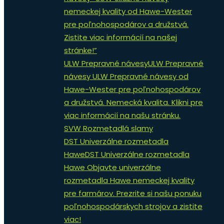
nemeckej kvality od Hawe-Wester
pre poľnohospodárov a družstvá.
Zistite viac informácií na našej
stránke!”
ULW Prepravné návesy
ULW Prepravné
návesy ULW Prepravné návesy od
Hawe-Wester pre poľnohospodárov
a družstvá. Nemecká kvalita. Klikni pre
viac informácií na našu stránku.
SVW Rozmetadlá slamy
DST Univerzálne rozmetadla
Hawe
DST Univerzálne rozmetadla
Hawe Objavte univerzálne
rozmetadla Hawe nemeckej kvality
pre farmárov. Prezrite si našu ponuku
poľnohospodárskych strojov a zistite
viac!