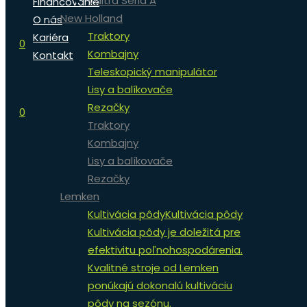
Valtra Séria A
Financovanie
New Holland
O nás
Traktory
Kariéra
0
Kombajny
Kontakt
Teleskopický manipulátor
Lisy a balíkovače
Rezačky
0
Traktory
Kombajny
Lisy a balíkovače
Rezačky
Lemken
Kultivácia pôdy
Kultivácia pôdy
Kultivácia pôdy je doležitá pre
efektivitu poľnohospodárenia.
Kvalitné stroje od Lemken
ponúkajú dokonalú kultiváciu
pôdy na sezónu.