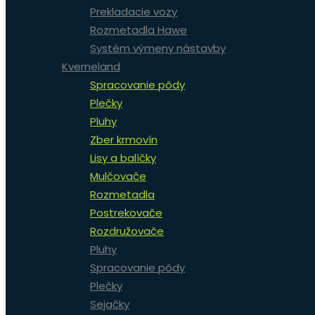
Prekladacie vozy
Rozmetadla Hawe
Systém výmeny nástavby
Kverneland
Spracovanie pôdy
Plečky
Pluhy
Zber krmovín
Lisy a balíčky
Mulčovače
Rozmetadla
Postrekovače
Rozdružovače
Pluhy
Spracovanie pôdy
Plečky
Sejačky