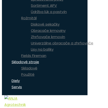
Sortiment APV
Údržba lúk a pastvín
Rožmitál
Diskové sekačky
Obracače krmoviny
Zhrňovače krmovín
Univerzálne obracače a zhrňovače
Lisy na balíky
Fields Fireman
Skladové stroje
Skladové
Použité
Diely
Servis