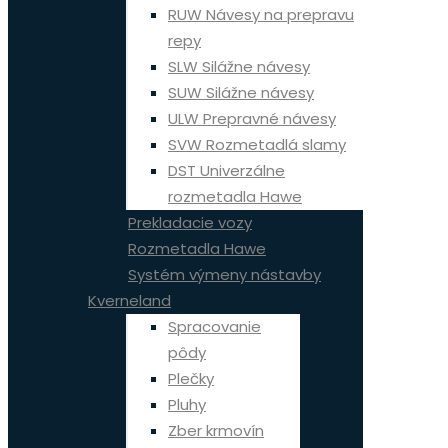
RUW Návesy na prepravu
repy
SLW Silážne návesy
SUW Silážne návesy
ULW Prepravné návesy
SVW Rozmetadlá slamy
DST Univerzálne
rozmetadla Hawe
Prekladacie vozy
Rozmetadla Hawe
Systém výmeny nástavby
Kverneland
Spracovanie
pôdy
Plečky
Pluhy
Zber krmovín