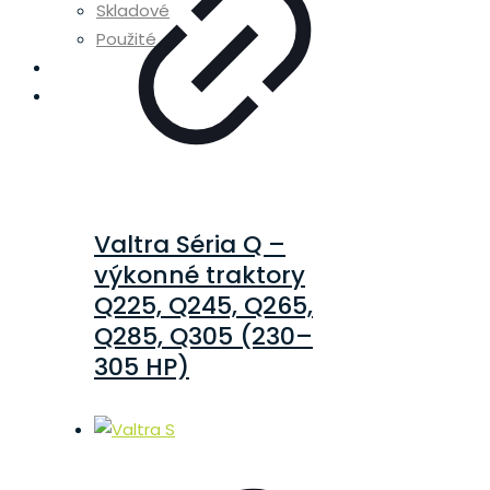
Skladové
Použité
Diely
Servis
Valtra Séria Q –
výkonné traktory
Q225, Q245, Q265,
Q285, Q305 (230–
305 HP)