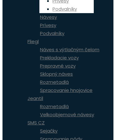
Prívesy
Podvalníky
Návesy
Prívesy
Podvalníky
Fliegl
Náves s výtlačným čelom
Prekladacie vozy
Prepravné vozy
Sklopný náves
Rozmetadlá
Spracovanie hnojovice
Jeantil
Rozmetadlá
Velkoobjemové návesy
SMS CZ
Sejačky
Spracovanie pôdy