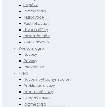
Sejačky
Rozmetadla
Mulčovače
Postrekovače
Lisy a balíčky
Rozdružovače
Zber krmovín
Wielton-agro
Návesy
Prívesy
Podvalníky
Fliegl
Náves s výtlačným čelom
Prekladacie vozy
Prepravné vozy
Sklopný náves
Rozmetadlá