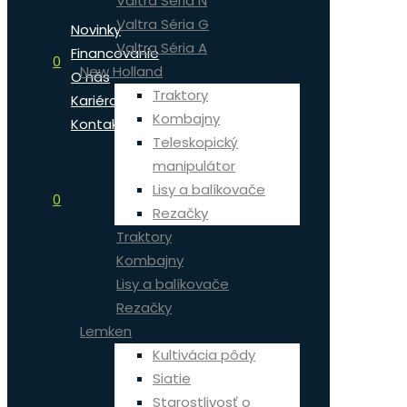
Valtra Séria N
Valtra Séria G
Novinky
Valtra Séria A
Financovanie
0
New Holland
O nás
Traktory
Kariéra
Kombajny
Kontakt
Teleskopický
manipulátor
Lisy a balíkovače
0
Rezačky
Traktory
Kombajny
Lisy a balíkovače
Rezačky
Lemken
Kultivácia pôdy
Siatie
Starostlivosť o