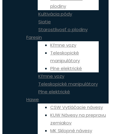
plodiny
Kultivácia pôdy
Siatie
Starostlivosť o plodiny
Faresin
Kŕmne vozy
Teleskopické
manipulátory
Plne elektrické
Kŕmne vozy
Teleskopické manipulátory
Plne elektrické
Hawe
CSW Vytláčacie návesy
KUW Návesy na prepravu
zemiakov
MK Sklopné návesy