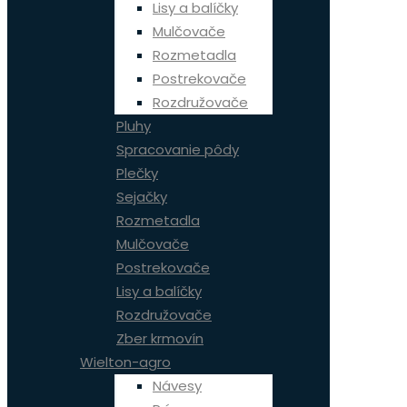
Lisy a balíčky
Mulčovače
Rozmetadla
Postrekovače
Rozdružovače
Pluhy
Spracovanie pôdy
Plečky
Sejačky
Rozmetadla
Mulčovače
Postrekovače
Lisy a balíčky
Rozdružovače
Zber krmovín
Wielton-agro
Návesy