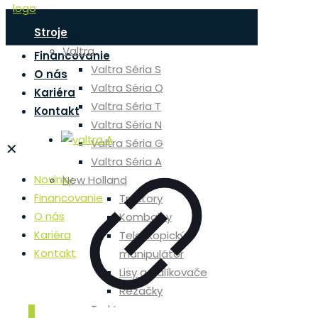
Stroje
Novinky
Valtra
Financovanie
Valtra Séria S
O nás
Valtra Séria Q
Kariéra
Valtra Séria T
Kontakt
Valtra Séria N
Valtra Séria G
✕
Valtra Séria A
Novinky
New Holland
Financovanie
Traktory
O nás
Kombajny
Kariéra
Teleskopický
Kontakt
manipulátor
Lisy a balíkovače
Rezačky
Traktory
0