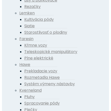
Lisy a balíkovače
Rezačky
Lemken
Kultivácia pôdy
Siatie
Starostlivosť o plodiny
Faresin
Kŕmne vozy
Teleskopické manipulátory
Plne elektrické
Hawe
Prekladacie vozy
Rozmetadla Hawe
Systém výmeny nástavby
Kverneland
Pluhy
Spracovanie pôdy
Plečky