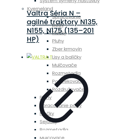
Systém výmeny nástavby
Kverneland
Valtra Séria N –
Spracovanie
agilné traktory N135,
pôdy
N155, N175 (135–201
Plečky
HP)
Pluhy
Zber krmovín
Lisy a balíčky
Mulčovače
Rozmetadla
Postrekovače
Rozdružovače
Pluhy
Spracovanie pôdy
Plečky
Sejačky
Rozmetadla
Mulčovače