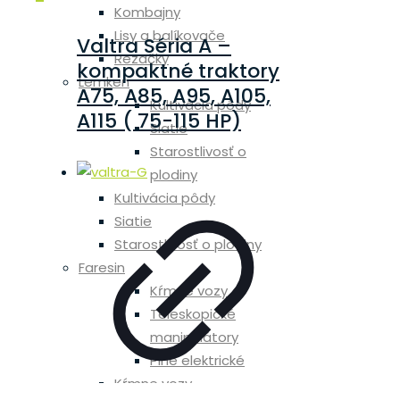
Kombajny
Lisy a balíkovače
Valtra Séria A –
Rezačky
kompaktné traktory
Lemken
A75, A85, A95, A105,
Kultivácia pôdy
A115 ( 75-115 HP)
Siatie
Starostlivosť o
plodiny
Kultivácia pôdy
Siatie
Starostlivosť o plodiny
Faresin
Kŕmne vozy
Teleskopické
manipulátory
Plne elektrické
Kŕmne vozy