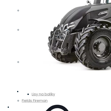
Spracovanie hnojovice
Jeantil
Rozmetadlá
Velkoobjemové návesy
SMS CZ
Sejačky
Spracovanie pôdy
Sortiment APV
Údržba lúk a pastvín
Rožmitál
Diskové sekačky
Obracače krmoviny
Zhrňovače krmovín
Univerzálne obracače a zhrňovače
Lisy na balíky
Fields Fireman
Skladové stroje