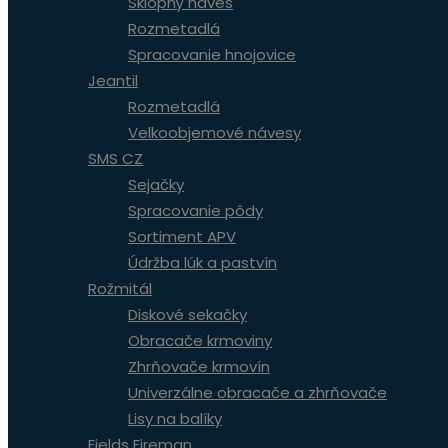
Sklopný náves
Rozmetadlá
Spracovanie hnojovice
Jeantil
Rozmetadlá
Velkoobjemové návesy
SMS CZ
Sejačky
Spracovanie pôdy
Sortiment APV
Údržba lúk a pastvín
Rožmitál
Diskové sekačky
Obracače krmoviny
Zhrňovače krmovín
Univerzálne obracače a zhrňovače
Lisy na balíky
Fields Fireman