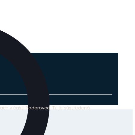
ach v časti Paderovce. Tu je sústredená