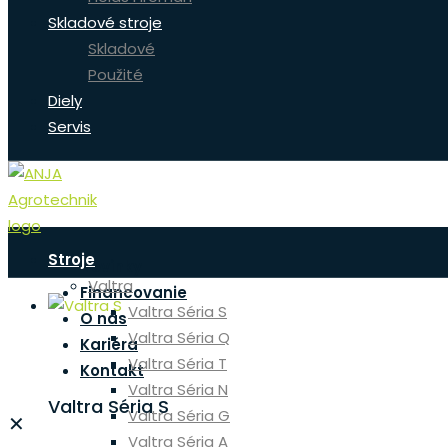
Skladové stroje
Skladové
Použité
Diely
Servis
Stroje
Novinky
Valtra
Financovanie
Valtra Séria S
O nás
Valtra Séria Q
Kariéra
Valtra Séria T
Kontakt
Valtra Séria N
Valtra Séria S
Valtra Séria G
✕
Valtra Séria A