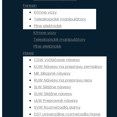
Faresin
Kŕmne vozy
Teleskopické manipulátory
Plne elektrické
Kŕmne vozy
Teleskopické manipulátory
Plne elektrické
Hawe
CSW Vytláčacie návesy
KUW Návesy na prepravu zemiakov
MK Sklopné návesy
RUW Návesy na prepravu repy
SLW Silážne návesy
SUW Silážne návesy
ULW Prepravné návesy
SVW Rozmetadlá slamy
DST Univerzálne rozmetadla Hawe