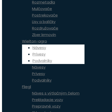
Rozmetadla
Mulčovače
Postrekovače
Lisy a balíčky
Rozdružovače
Zber krmovín
Wielton-agro
Návesy
Prívesy
Podvalníky
Návesy
Prívesy
Podvalníky
Fliegl
Náves s výtlačným čelom
Prekladacie vozy
Prepravné vozy