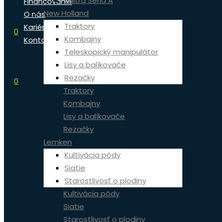
Valtra Séria A
Financovanie
New Holland
O nás
Traktory
Kariéra
0
Kombajny
Kontakt
Teleskopický manipulátor
Lisy a balíkovače
Rezačky
0
Traktory
Kombajny
Lisy a balíkovače
Rezačky
Lemken
Kultivácia pôdy
Siatie
Starostlivosť o plodiny
Kultivácia pôdy
Siatie
Starostlivosť o plodiny