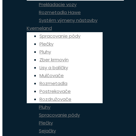
Prekladacie vozy
Rozmetadla Hawe
Systém výmeny nástavby
Kverneland
Spracovanie pôdy
Plečky
Pluhy
Zber krmovín
Lisy a balíčky
Mulčovače
Rozmetadla
Postrekovače
Rozdružovače
Pluhy
Spracovanie pôdy
Plečky
Sejačky