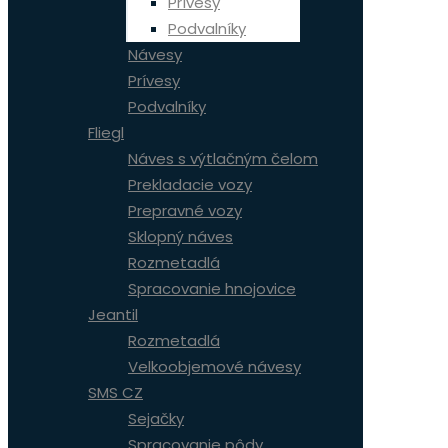
Prívesy
Podvalníky
Návesy
Prívesy
Podvalníky
Fliegl
Náves s výtlačným čelom
Prekladacie vozy
Prepravné vozy
Sklopný náves
Rozmetadlá
Spracovanie hnojovice
Jeantil
Rozmetadlá
Velkoobjemové návesy
SMS CZ
Sejačky
Spracovanie pôdy