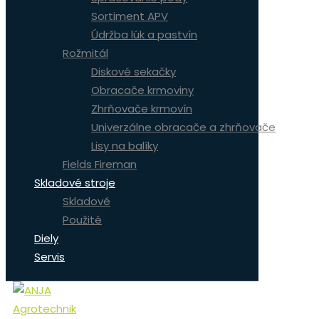
Sortiment APV
Údržba lúk a pastvín
Rožmitál
Diskové sekačky
Obracače krmoviny
Zhrňovače krmovín
Univerzálne obracače a zhrňovače
Lisy na balíky
Fields Fireman
Skladové stroje
Skladové
Použité
Diely
Servis