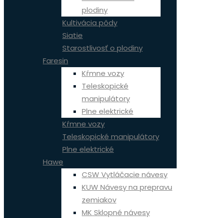
plodiny
Kultivácia pôdy
Siatie
Starostlivosť o plodiny
Faresin
Kŕmne vozy
Teleskopické
manipulátory
Plne elektrické
Kŕmne vozy
Teleskopické manipulátory
Plne elektrické
Hawe
CSW Vytláčacie návesy
KUW Návesy na prepravu
zemiakov
MK Sklopné návesy