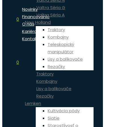
Valtra Séria N
Valtra Séria G
Novinky
Valtra Séria A
Financovanie
0
New Holland
O nás
Traktory
Kariéra
Kombajny
Kontakt
Teleskopický
manipulátor
Lisy a balíkovače
0
Rezačky
Traktory
Kombajny
Lisy a balíkovače
Rezačky
Lemken
Kultivácia pôdy
Siatie
Starostlivosť o