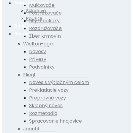
Skladové stroje
Mulčovače
Skladové
Postrekovače
Použité
Lisy a balíčky
Diely
Rozdružovače
Servis
Zber krmovín
Wielton-agro
Návesy
Prívesy
Podvalníky
Fliegl
Náves s výtlačným čelom
Prekladacie vozy
Prepravné vozy
Sklopný náves
Rozmetadlá
Spracovanie hnojovice
Jeantil