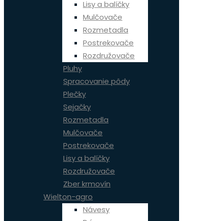
Lisy a balíčky
Mulčovače
Rozmetadla
Postrekovače
Rozdružovače
Pluhy
Spracovanie pôdy
Plečky
Sejačky
Rozmetadla
Mulčovače
Postrekovače
Lisy a balíčky
Rozdružovače
Zber krmovín
Wielton-agro
Návesy