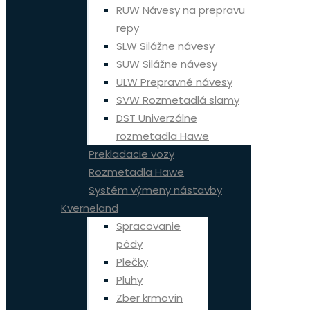
RUW Návesy na prepravu
repy
SLW Silážne návesy
SUW Silážne návesy
ULW Prepravné návesy
SVW Rozmetadlá slamy
DST Univerzálne
rozmetadla Hawe
Prekladacie vozy
Rozmetadla Hawe
Systém výmeny nástavby
Kverneland
Spracovanie
pôdy
Plečky
Pluhy
Zber krmovín