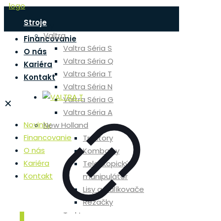
Stroje
Novinky
Valtra
Financovanie
Valtra Séria S
O nás
Valtra Séria Q
Kariéra
Valtra Séria T
Kontakt
Valtra Séria N
Valtra Séria G
✕
Valtra Séria A
Novinky
New Holland
Financovanie
Traktory
O nás
Kombajny
Kariéra
Teleskopický
Kontakt
manipulátor
Lisy a balíkovače
Rezačky
Traktory
0