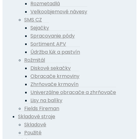
Rozmetadlá
Velkoobjemové návesy
SMS CZ
Sejačky
Spracovanie pôdy
Sortiment APV
Údržba lúk a pastvín
Rožmitál
Diskové sekačky
Obracače krmoviny
Zhrňovače krmovín
Univerzálne obracače a zhrňovače
Lisy na balíky
Fields Fireman
Skladové stroje
Skladové
Použité