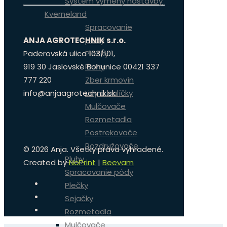
Systém výmeny nástavby
Kverneland
Spracovanie
ANJA AGROTECHNIK s.r.o.
pôdy
Paderovská ulica 103/101,
Plečky
919 30 Jaslovské Bohunice 00421 337
Pluhy
777 220
Zber krmovín
info@anjaagrotechnik.sk
Lisy a balíčky
Mulčovače
Rozmetadla
Postrekovače
Rozdružovače
©
2026 Anja. Všetky práva vyhradené.
Pluhy
Created by
NoPrint
|
Beevam
Spracovanie pôdy
Plečky
Sejačky
Rozmetadla
Mulčovače