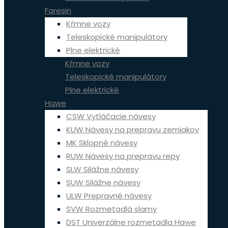
Faresin
Kŕmne vozy
Teleskopické manipulátory
Plne elektrické
Kŕmne vozy
Teleskopické manipulátory
Plne elektrické
Hawe
CSW Vytláčacie návesy
KUW Návesy na prepravu zemiakov
MK Sklopné návesy
RUW Návesy na prepravu repy
SLW Silážne návesy
SUW Silážne návesy
ULW Prepravné návesy
SVW Rozmetadlá slamy
DST Univerzálne rozmetadla Hawe