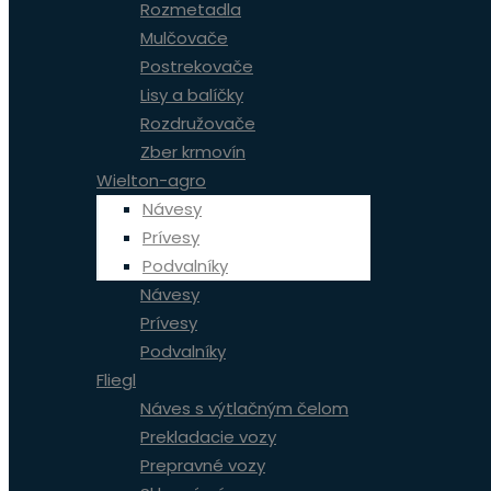
Rozmetadla
Mulčovače
Postrekovače
Lisy a balíčky
Rozdružovače
Zber krmovín
Wielton-agro
Návesy
Prívesy
Podvalníky
Návesy
Prívesy
Podvalníky
Fliegl
Náves s výtlačným čelom
Prekladacie vozy
Prepravné vozy