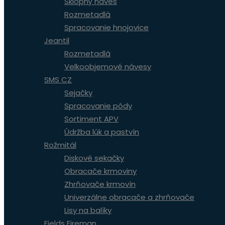
Sklopný náves
Rozmetadlá
Spracovanie hnojovice
Jeantil
Rozmetadlá
Velkoobjemové návesy
SMS CZ
Sejačky
Spracovanie pôdy
Sortiment APV
Údržba lúk a pastvín
Rožmitál
Diskové sekačky
Obracače krmoviny
Zhrňovače krmovín
Univerzálne obracače a zhrňovače
Lisy na balíky
Fields Fireman