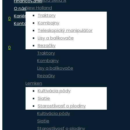
Valtra Séria A
Financovanie
New Holland
O nás
Traktory
Kariéra
0
Kombajny
Kontakt
Teleskopický manipulátor
Lisy a balíkovače
Rezačky
0
Traktory
Kombajny
Lisy a balíkovače
Rezačky
Lemken
Kultivácia pôdy
Siatie
Starostlivosť o plodiny
Kultivácia pôdy
Siatie
Starostlivosť o plodiny