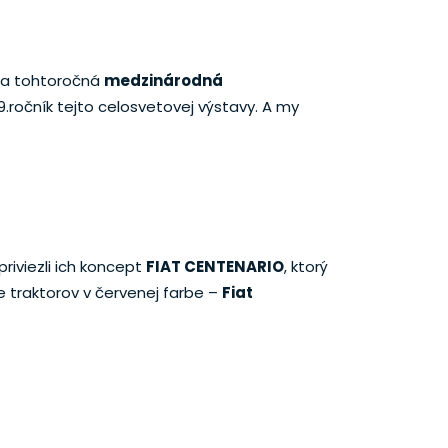
bola tohtoročná
medzinárodná
9.ročník tejto celosvetovej výstavy. A my
priviezli ich koncept
FIAT CENTENARIO
, ktorý
e traktorov v červenej farbe –
Fiat