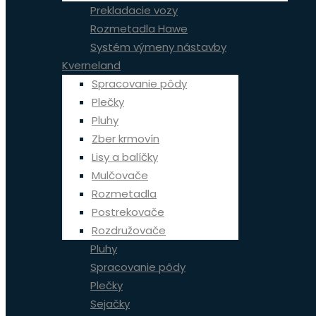
Prekladacie vozy
Rozmetadla Hawe
Systém výmeny nástavby
Kverneland
Spracovanie pôdy
Plečky
Pluhy
Zber krmovín
Lisy a balíčky
Mulčovače
Rozmetadla
Postrekovače
Rozdružovače
Pluhy
Spracovanie pôdy
Plečky
Sejačky