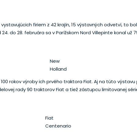
 vystavujúcich firiem z 42 krajín, 15 výstavných odvetví, to 
 24. do 28. februára sa v Parížskom Nord Villepinte konal už 7
New
Holland
100 rokov výroby ich prvého traktora Fiat. Aj na túto výstavu 
vej rady 90 traktorov Fiat a tiež zástupcu limitovanej séri
Fiat
Centenario