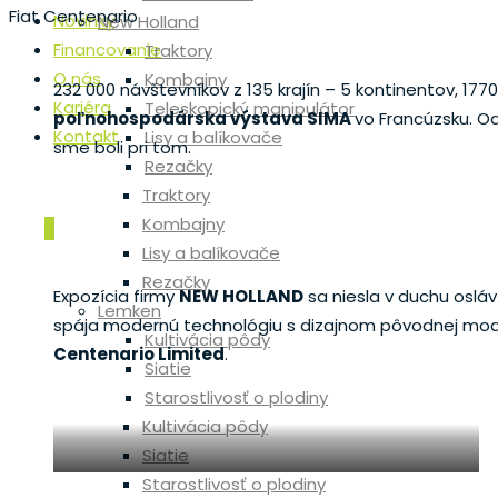
Fiat Centenario
Novinky
New Holland
Financovanie
Traktory
O nás
Kombajny
232 000 návštevníkov z 135 krajín – 5 kontinentov, 1770
Kariéra
Teleskopický manipulátor
poľnohospodárska výstava SIMA
vo Francúzsku. Od
Kontakt
Lisy a balíkovače
sme boli pri tom.
Rezačky
Traktory
Kombajny
0
Lisy a balíkovače
Rezačky
Expozícia firmy
NEW HOLLAND
sa niesla v duchu osláv 
Lemken
spája modernú technológiu s dizajnom pôvodnej modelo
Kultivácia pôdy
Centenario Limited
.
Siatie
Starostlivosť o plodiny
Kultivácia pôdy
Siatie
Fiat Centenario Limited
Starostlivosť o plodiny