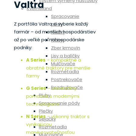
Systém výmeny nástavby
Valtra
Kverneland
Spracovanie
Z portfólia Valtra si vyberie každý
pôdy
farmár – od menších hospodárstiev
Plečky
až po veľké poľnohospodárske
Pluhy
podniky:
Zber krmovín
Lisy a balíčky
A Series
– kompaktné a
Mulčovače
obratné traktory pre menšie
Rozmetadla
farmy
Postrekovače
Rozdružovače
G Series
– univerzálny
Pluhy
pomocník s modernými
Spracovanie pôdy
technológiami
Plečky
N Series
– výkonný traktor s
Sejačky
vynikajúcou
Rozmetadla
manévrovateľnosťou
Mulčovače