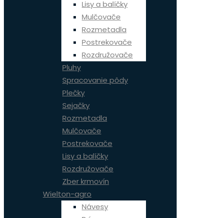
Lisy a balíčky
Mulčovače
Rozmetadla
Postrekovače
Rozdružovače
Pluhy
Spracovanie pôdy
Plečky
Sejačky
Rozmetadla
Mulčovače
Postrekovače
Lisy a balíčky
Rozdružovače
Zber krmovín
Wielton-agro
Návesy