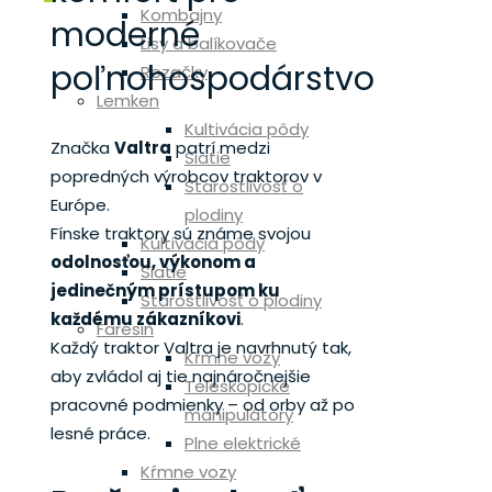
Kombajny
moderné
Lisy a balíkovače
poľnohospodárstvo
Rezačky
Lemken
Kultivácia pôdy
Značka
Valtra
patrí medzi
Siatie
popredných výrobcov traktorov v
Starostlivosť o
Európe.
plodiny
Fínske traktory sú známe svojou
Kultivácia pôdy
odolnosťou, výkonom a
Siatie
jedinečným prístupom ku
Starostlivosť o plodiny
každému zákazníkovi
.
Faresin
Každý traktor Valtra je navrhnutý tak,
Kŕmne vozy
aby zvládol aj tie najnáročnejšie
Teleskopické
pracovné podmienky – od orby až po
manipulátory
lesné práce.
Plne elektrické
Kŕmne vozy