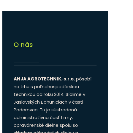
O nás
ANJA AGROTECHNIK, s.r.o.
pôsobí
na trhu s poľnohospodárskou
technikou od roku 2014. Sídlime v
Jaslovských Bohuniciach v časti
Paderovce. Tu je sústredená
administratívna časť firmy,
opravárenské dielne spolu so
skladom náhradných dielov a