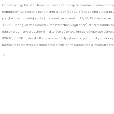
Odoslaním vyplneného formulára súhlasíte so spracovaním a uchovaním os
nariadením Európskeho parlamentu a Rady (EÚ) 2016/679 zo dňa 27. apríla 
pohybe takýchto údajov, ktorým sa zrušuje smernica 95/46/ES (všeobecné n
„GDPR“ – z anglického General Data Protection Regulation), a tiež v súlade 
údajov a o zmene a doplnení niektorých zákonov. Súhlas dávate spoločnost
103/101, 919 30 Jaslovské Bohunice pre účely vybavenia požiadavky zaslanej v
možné ho kedykoľvek písomne odvolať zaslaním žiadosti na e-mailovú adre
✕