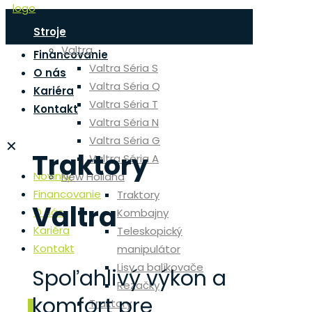
Stroje
Novinky
Valtra
Financovanie
Valtra Séria S
O nás
Valtra Séria Q
Kariéra
Valtra Séria T
Kontakt
Valtra Séria N
Valtra Séria G
✕
Traktory
Valtra Séria A
Novinky
New Holland
Financovanie
Traktory
Valtra
O nás
Kombajny
Kariéra
Teleskopický
Kontakt
manipulátor
Lisy a balíkovače
Spoľahlivý výkon a
Rezačky
komfort pre
Traktory
0