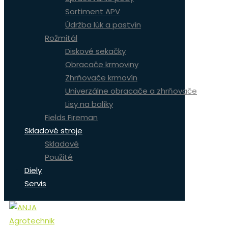
Sortiment APV
Údržba lúk a pastvín
Rožmitál
Diskové sekačky
Obracače krmoviny
Zhrňovače krmovín
Univerzálne obracače a zhrňovače
Lisy na balíky
Fields Fireman
Skladové stroje
Skladové
Použité
Diely
Servis