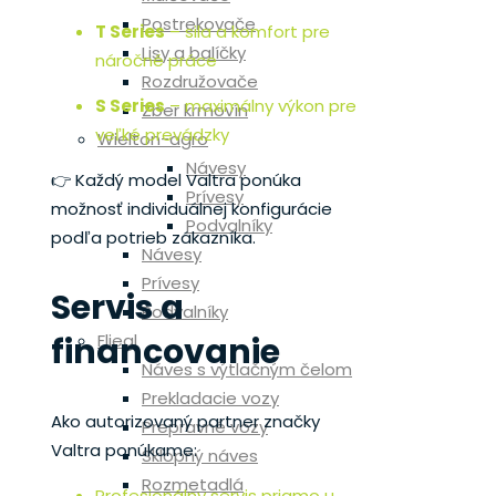
Postrekovače
T Series
– sila a komfort pre
Lisy a balíčky
náročné práce
Rozdružovače
S Series
– maximálny výkon pre
Zber krmovín
veľké prevádzky
Wielton-agro
Návesy
👉 Každý model Valtra ponúka
Prívesy
možnosť individuálnej konfigurácie
Podvalníky
podľa potrieb zákazníka.
Návesy
Prívesy
Servis a
Podvalníky
Fliegl
financovanie
Náves s výtlačným čelom
Prekladacie vozy
Ako autorizovaný partner značky
Prepravné vozy
Valtra ponúkame:
Sklopný náves
Rozmetadlá
Profesionálny servis priamo u