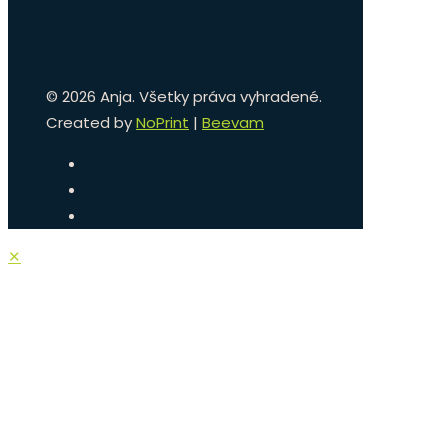
©
2026 Anja. Všetky práva vyhradené.
Created by
NoPrint
|
Beevam
✕