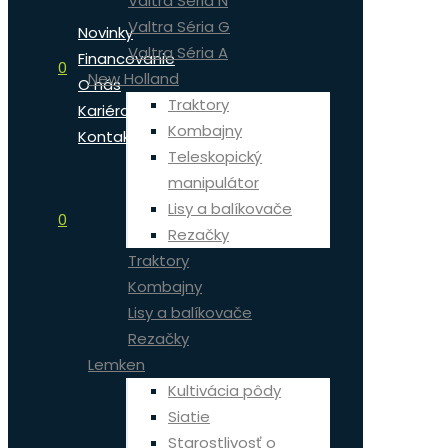
Valtra Séria N
Valtra Séria G
Novinky
Valtra Séria A
Financovanie
0
New Holland
O nás
Traktory
Kariéra
Kombajny
Kontakt
Teleskopický
manipulátor
Lisy a balíkovače
0
Rezačky
Traktory
Kombajny
Lisy a balíkovače
Rezačky
Lemken
Kultivácia pôdy
Siatie
Starostlivosť o