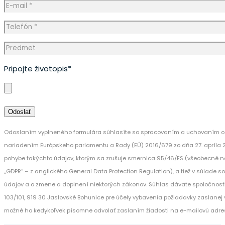
Pripojte životopis*
Odoslaním vyplneného formulára súhlasíte so spracovaním a uchovaním os
nariadením Európskeho parlamentu a Rady (EÚ) 2016/679 zo dňa 27. apríla 
pohybe takýchto údajov, ktorým sa zrušuje smernica 95/46/ES (všeobecné n
„GDPR“ – z anglického General Data Protection Regulation), a tiež v súlade 
údajov a o zmene a doplnení niektorých zákonov. Súhlas dávate spoločnost
103/101, 919 30 Jaslovské Bohunice pre účely vybavenia požiadavky zaslanej v
možné ho kedykoľvek písomne odvolať zaslaním žiadosti na e-mailovú adre