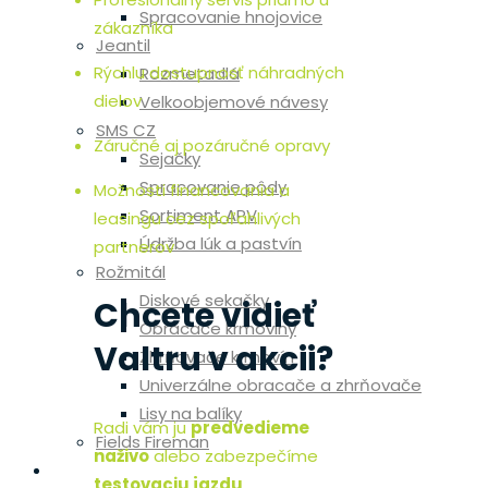
Spracovanie hnojovice
zákazníka
Jeantil
Rýchlu dostupnosť náhradných
Rozmetadlá
dielov
Velkoobjemové návesy
SMS CZ
Záručné aj pozáručné opravy
Sejačky
Spracovanie pôdy
Možnosti financovania a
Sortiment APV
leasingu cez spoľahlivých
Údržba lúk a pastvín
partnerov
Rožmitál
Diskové sekačky
Chcete vidieť
Obracače krmoviny
Valtru v akcii?
Zhrňovače krmovín
Univerzálne obracače a zhrňovače
Lisy na balíky
Radi vám ju
predvedieme
Fields Fireman
naživo
alebo zabezpečíme
Skladové stroje
testovaciu jazdu
.