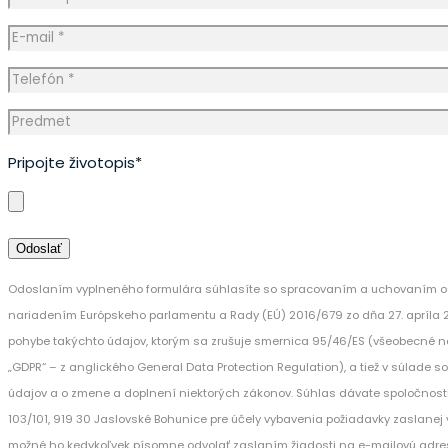
Pripojte životopis*
Odoslaním vyplneného formulára súhlasíte so spracovaním a uchovaním os
nariadením Európskeho parlamentu a Rady (EÚ) 2016/679 zo dňa 27. apríla 
pohybe takýchto údajov, ktorým sa zrušuje smernica 95/46/ES (všeobecné n
„GDPR“ – z anglického General Data Protection Regulation), a tiež v súlade 
údajov a o zmene a doplnení niektorých zákonov. Súhlas dávate spoločnost
103/101, 919 30 Jaslovské Bohunice pre účely vybavenia požiadavky zaslanej v
možné ho kedykoľvek písomne odvolať zaslaním žiadosti na e-mailovú adre