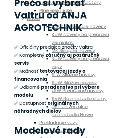
Prečo si vybrať
Teleskopické manipulátory
Plne elektrické
Valtru od ANJA
Hawe
AGROTECHNIK
CSW Vytláčacie návesy
KUW Návesy na prepravu
zemiakov
✅ Oficiálny predajca značky Valtra
MK Sklopné návesy
✅ Kompletný
záručný aj pozáručný
RUW Návesy na prepravu
servis
repy
✅ Možnosť
testovacej jazdy a
SLW Silážne návesy
financovania
SUW Silážne návesy
✅ Odborné
poradenstvo pri výbere
ULW Prepravné návesy
modelu
SVW Rozmetadlá slamy
✅ Dostupnosť
originálnych
DST Univerzálne
náhradných dielov
rozmetadla Hawe
Prekladacie vozy
Modelové rady
Rozmetadla Hawe