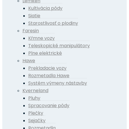
Lemken
Kultivácia pôdy
Siatie
Starostlivosť o plodiny
Faresin
Kŕmne vozy
Teleskopické manipulátory
Plne elektrické
Hawe
Prekladacie vozy
Rozmetadla Hawe
Systém výmeny nástavby
Kverneland
Pluhy
Spracovanie pôdy
Plečky
Sejačky
Rozmetadla