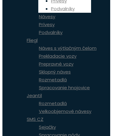
Prívesy
Podvalníky
Návesy
Prívesy
Podvalníky
Fliegl
Náves s výtlačným čelom
Prekladacie vozy
Prepravné vozy
Sklopný náves
Rozmetadlá
Spracovanie hnojovice
Jeantil
Rozmetadlá
Velkoobjemové návesy
SMS CZ
Sejačky
Spracovanie pôdy