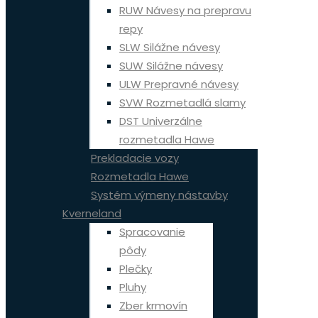
RUW Návesy na prepravu
repy
SLW Silážne návesy
SUW Silážne návesy
ULW Prepravné návesy
SVW Rozmetadlá slamy
DST Univerzálne
rozmetadla Hawe
Prekladacie vozy
Rozmetadla Hawe
Systém výmeny nástavby
Kverneland
Spracovanie
pôdy
Plečky
Pluhy
Zber krmovín