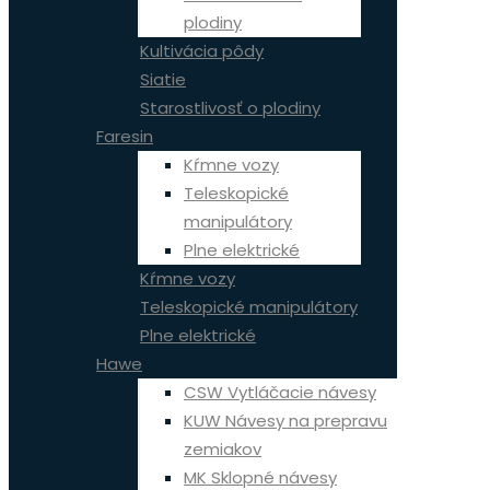
plodiny
Kultivácia pôdy
Siatie
Starostlivosť o plodiny
Faresin
Kŕmne vozy
Teleskopické
manipulátory
Plne elektrické
Kŕmne vozy
Teleskopické manipulátory
Plne elektrické
Hawe
CSW Vytláčacie návesy
KUW Návesy na prepravu
zemiakov
MK Sklopné návesy