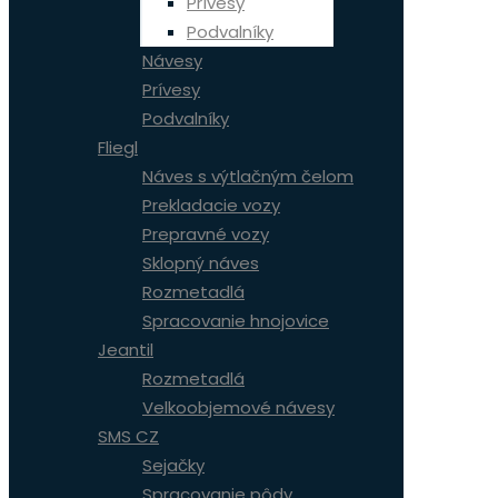
Prívesy
Podvalníky
Návesy
Prívesy
Podvalníky
Fliegl
Náves s výtlačným čelom
Prekladacie vozy
Prepravné vozy
Sklopný náves
Rozmetadlá
Spracovanie hnojovice
Jeantil
Rozmetadlá
Velkoobjemové návesy
SMS CZ
Sejačky
Spracovanie pôdy