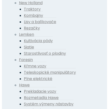
New Holland
Traktory
Kombajny
Lisy a balíkovače
Rezačky
Lemken
Kultivácia pôdy
Siatie
Starostlivosť o plodiny
Faresin
Kŕmne vozy
Teleskopické manipulátory
Plne elektrické
Hawe
Prekladacie vozy
Rozmetadla Hawe
Systém výmeny nástavby