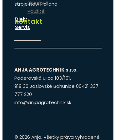
Skladové
stroje New Holland.
Použité
Diely
Kontakt
Servis
ANJA AGROTECHNIK s.r.o.
Paderovská ulica 103/101,
919 30 Jaslovské Bohunice 00421 337
777 220
info@anjaagrotechnik.sk
©
2026 Anja. Všetky práva vyhradené.