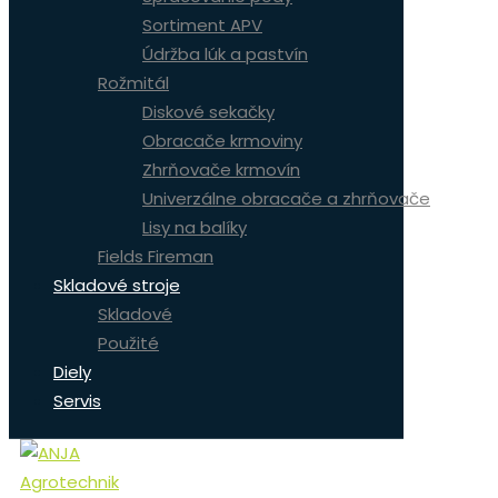
Sortiment APV
Údržba lúk a pastvín
Rožmitál
Diskové sekačky
Obracače krmoviny
Zhrňovače krmovín
Univerzálne obracače a zhrňovače
Lisy na balíky
Fields Fireman
Skladové stroje
Skladové
Použité
Diely
Servis