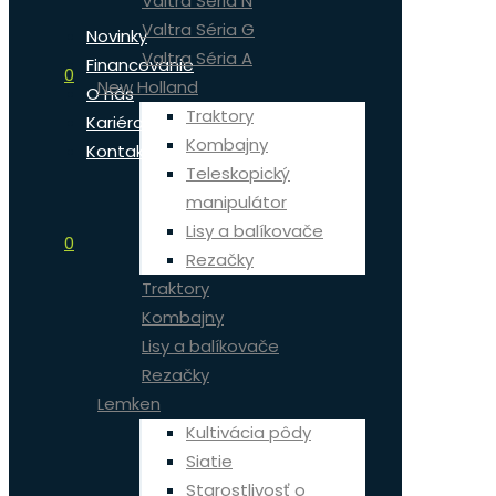
Valtra Séria N
Valtra Séria G
Novinky
Valtra Séria A
Financovanie
0
New Holland
O nás
Traktory
Kariéra
Kombajny
Kontakt
Teleskopický
manipulátor
Lisy a balíkovače
0
Rezačky
Traktory
Kombajny
Lisy a balíkovače
Rezačky
Lemken
Kultivácia pôdy
Siatie
Starostlivosť o