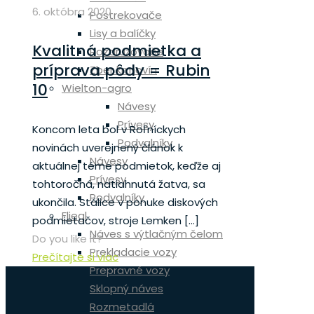
6. októbra 2020
Postrekovače
Lisy a balíčky
Kvalitná podmietka a
Rozdružovače
príprava pôdy = Rubin
Zber krmovín
10
Wielton-agro
Návesy
Prívesy
Koncom leta bol v Roľníckych
Podvalníky
novinách uverejnený článok k
Návesy
aktuálnej téme podmietok, keďže aj
Prívesy
tohtoročná, natiahnutá žatva, sa
Podvalníky
ukončila. Stálice v ponuke diskových
Fliegl
podmietačov, stroje Lemken
[…]
Náves s výtlačným čelom
Do you like it?
Prekladacie vozy
Prečítajte si viac
Prepravné vozy
Sklopný náves
Rozmetadlá