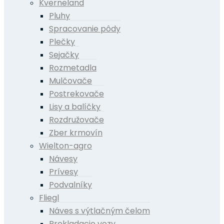
Kverneland
Pluhy
Spracovanie pôdy
Plečky
Sejačky
Rozmetadla
Mulčovače
Postrekovače
Lisy a balíčky
Rozdružovače
Zber krmovín
Wielton-agro
Návesy
Prívesy
Podvalníky
Fliegl
Náves s výtlačným čelom
Prekladacie vozy