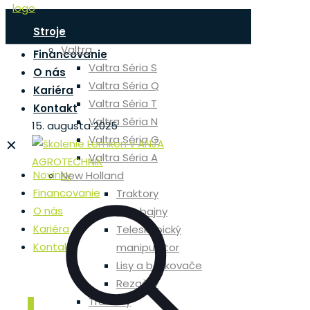
Stroje
Novinky
Valtra
Financovanie
Valtra Séria S
O nás
Valtra Séria Q
Kariéra
Valtra Séria T
Kontakt
Valtra Séria N
15. augusta 2025
Valtra Séria G
✕
Valtra Séria A
Novinky
New Holland
Financovanie
Traktory
O nás
Kombajny
Kariéra
Teleskopický
Kontakt
manipulátor
Lisy a balíkovače
Rezačky
Traktory
0