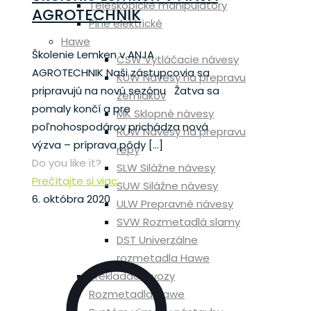
Teleskopické manipulátory
AGROTECHNIK
Plne elektrické
Hawe
Školenie Lemken v ANJA
CSW Vytláčacie návesy
AGROTECHNIK Naši zástupcovia sa
KUW Návesy na prepravu
pripravujú na novú sezónu Žatva sa
zemiakov
pomaly končí a pre
MK Sklopné návesy
poľnohospodárov prichádza nová
RUW Návesy na prepravu
výzva – príprava pôdy
[…]
repy
Do you like it?
SLW Silážne návesy
Prečítajte si viac
SUW Silážne návesy
6. októbra 2020
ULW Prepravné návesy
SVW Rozmetadlá slamy
DST Univerzálne
rozmetadla Hawe
Prekladacie vozy
Rozmetadla Hawe