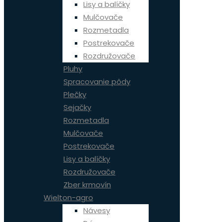
Lisy a balíčky
Mulčovače
Rozmetadla
Postrekovače
Rozdružovače
Pluhy
Spracovanie pôdy
Plečky
Sejačky
Rozmetadla
Mulčovače
Postrekovače
Lisy a balíčky
Rozdružovače
Zber krmovín
Wielton-agro
Návesy