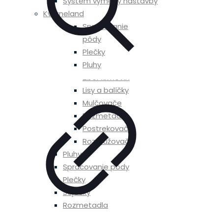
Systém výmeny nástavby
Kverneland
Spracovanie
pôdy
Plečky
Pluhy
Zber krmovín
Lisy a balíčky
Mulčovače
Rozmetadla
Postrekovače
Rozdružovače
Pluhy
Spracovanie pôdy
Plečky
Sejačky
Rozmetadla
Mulčovače