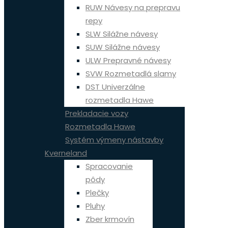
RUW Návesy na prepravu
repy
SLW Silážne návesy
SUW Silážne návesy
ULW Prepravné návesy
SVW Rozmetadlá slamy
DST Univerzálne
rozmetadla Hawe
Prekladacie vozy
Rozmetadla Hawe
Systém výmeny nástavby
Kverneland
Spracovanie
pôdy
Plečky
Pluhy
Zber krmovín