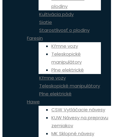
plodiny
Kultivácia pôdy
Siatie
Starostlivosť o plodiny
Faresin
Kŕmne vozy
Teleskopické
manipulátory
Plne elektrické
Kŕmne vozy
Teleskopické manipulátory
Plne elektrické
Hawe
CSW Vytláčacie návesy
KUW Návesy na prepravu
zemiakov
MK Sklopné návesy