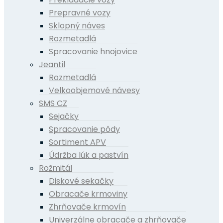
Prepravné vozy
Sklopný náves
Rozmetadlá
Spracovanie hnojovice
Jeantil
Rozmetadlá
Velkoobjemové návesy
SMS CZ
Sejačky
Spracovanie pôdy
Sortiment APV
Údržba lúk a pastvín
Rožmitál
Diskové sekačky
Obracače krmoviny
Zhrňovače krmovín
Univerzálne obracače a zhrňovače