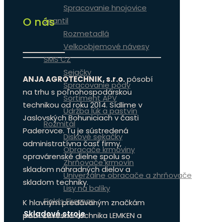
Spracovanie hnojovice
O nás
Jeantil
Rozmetadlá
Velkoobjemové návesy
SMS CZ
Sejačky
ANJA AGROTECHNIK, s.r.o.
pôsobí
Spracovanie pôdy
na trhu s poľnohospodárskou
Sortiment APV
technikou od roku 2014. Sídlime v
Údržba lúk a pastvín
Jaslovských Bohuniciach v časti
Rožmitál
Paderovce. Tu je sústredená
Diskové sekačky
administratívna časť firmy,
Obracače krmoviny
opravárenské dielne spolu so
Zhrňovače krmovín
skladom náhradných dielov a
Univerzálne obracače a zhrňovače
skladom techniky.
Lisy na balíky
Fields Fireman
K hlavným predávaným značkám
Skladové stroje
patrí závesná technika LEMKEN a