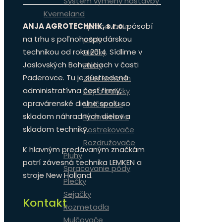
Systém výmeny nástavby
Kverneland
ANJA AGROTECHNIK, s.r.o.
pôsobí
Spracovanie
na trhu s poľnohospodárskou
pôdy
technikou od roku 2014. Sídlime v
Plečky
Jaslovských Bohuniciach v časti
Pluhy
Paderovce. Tu je sústredená
Zber krmovín
administratívna časť firmy,
Lisy a balíčky
opravárenské dielne spolu so
Mulčovače
skladom náhradných dielov a
Rozmetadla
skladom techniky.
Postrekovače
Rozdružovače
K hlavným predávaným značkám
Pluhy
patrí závesná technika LEMKEN a
Spracovanie pôdy
stroje New Holland.
Plečky
Sejačky
Kontakt
Rozmetadla
Mulčovače