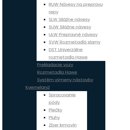
RUW Návesy na prepravu
repy
SLW Silážne návesy
SUW Silážne návesy
ULW Prepravné návesy
SVW Rozmetadlá slamy
DST Univerzálne
rozmetadla Hawe
Prekladacie vozy
Rozmetadla Hawe
Systém výmeny nástavby
Kverneland
Spracovanie
pôdy
Plečky
Pluhy
Zber krmovín