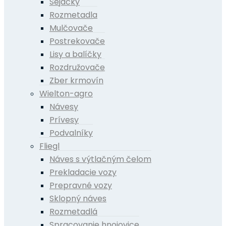
Sejačky
Rozmetadla
Mulčovače
Postrekovače
Lisy a balíčky
Rozdružovače
Zber krmovín
Wielton-agro
Návesy
Prívesy
Podvalníky
Fliegl
Náves s výtlačným čelom
Prekladacie vozy
Prepravné vozy
Sklopný náves
Rozmetadlá
Spracovanie hnojovice