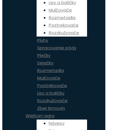
Lisy a balíčky
Mulčovače
Rozmetadla
Postrekovače
Rozdružovače
Pluhy
Spracovanie pôdy
Plečky
Sejačky
Rozmetadla
Mulčovače
Postrekovače
Lisy a balíčky
Rozdružovače
Zber krmovín
Wielton-agro
Návesy