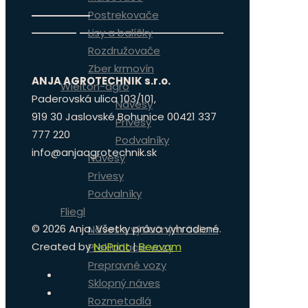
Postrekovače
Lisy a balíčky
Rozdružovače
Zber krmovín
ANJA AGROTECHNIK s.r.o.
Wielton-agro
Paderovská ulica 103/101,
Návesy
919 30 Jaslovské Bohunice 00421 337
Prívesy
777 220
Podvalníky
info@anjaagrotechnik.sk
Návesy
Prívesy
Podvalníky
Fliegl
©
2026 Anja. Všetky práva vyhradené.
Náves s výtlačným čelom
Created by
NoPrint
|
Beevam
Prekladacie vozy
Prepravné vozy
Sklopný náves
Rozmetadlá