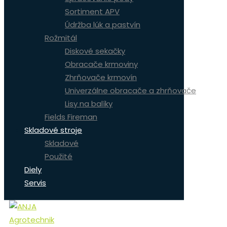
Sortiment APV
Údržba lúk a pastvín
Rožmitál
Diskové sekačky
Obracače krmoviny
Zhrňovače krmovín
Univerzálne obracače a zhrňovače
Lisy na balíky
Fields Fireman
Skladové stroje
Skladové
Použité
Diely
Servis