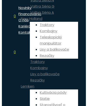
Valtra Séria N
Valtra Séria G
Novinky
Valtra Séria A
Financovanie
0
New Holland
O nás
Traktory
Kariéra
Kombajny
Kontakt
Teleskopický
manipulátor
Lisy a balíkovače
0
Rezačky
Traktory
Kombajny
Lisy a balíkovače
Rezačky
Lemken
Kultivácia pôdy
Siatie
Starostlivosť o