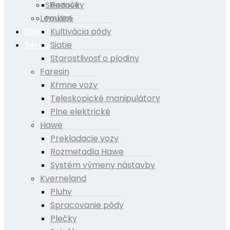
Rezačky
Skladové
Lemken
Použité
Kultivácia pôdy
Diely
Siatie
Servis
Starostlivosť o plodiny
Faresin
Kŕmne vozy
Teleskopické manipulátory
Plne elektrické
Hawe
Prekladacie vozy
Rozmetadla Hawe
Systém výmeny nástavby
Kverneland
Pluhy
Spracovanie pôdy
Plečky