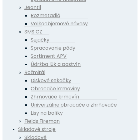
Jeantil
Rozmetadlá
Velkoobjemové návesy
SMS CZ
Sejačky
Spracovanie pôdy
Sortiment APV
Údržba lúk a pastvín
Rožmitál
Diskové sekačky
Obracače krmoviny
Zhrňovače krmovín
Univerzálne obracače a zhrňovače
Lisy na balíky
Fields Fireman
Skladové stroje
Skladové