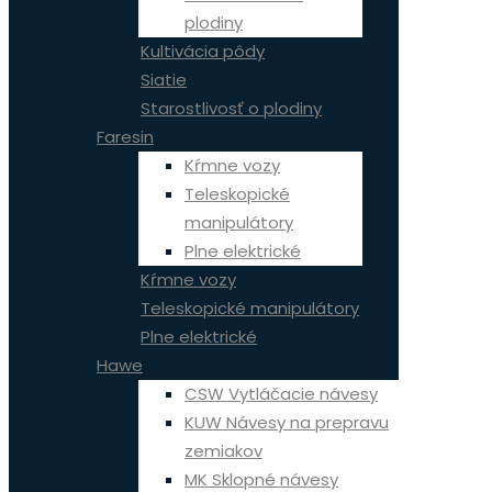
plodiny
Kultivácia pôdy
Siatie
Starostlivosť o plodiny
Faresin
Kŕmne vozy
Teleskopické
manipulátory
Plne elektrické
Kŕmne vozy
Teleskopické manipulátory
Plne elektrické
Hawe
CSW Vytláčacie návesy
KUW Návesy na prepravu
zemiakov
MK Sklopné návesy