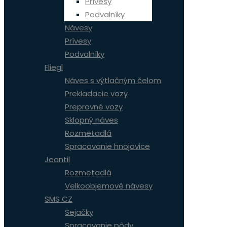
Prívesy
Podvalníky
Návesy
Prívesy
Podvalníky
Fliegl
Náves s výtlačným čelom
Prekladacie vozy
Prepravné vozy
Sklopný náves
Rozmetadlá
Spracovanie hnojovice
Jeantil
Rozmetadlá
Velkoobjemové návesy
SMS CZ
Sejačky
Spracovanie pôdy