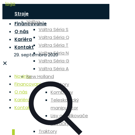
Stroje
Novinky
Valtra
Financovanie
Valtra Séria S
O nás
Valtra Séria Q
Kariéra
Valtra Séria T
Kontakt
Valtra Séria N
29. septembra 2020
Valtra Séria G
✕
Valtra Séria A
Novinky
New Holland
Financovanie
Traktory
O nás
Kombajny
Kariéra
Teleskopický
Kontakt
manipulátor
Lisy a balíkovače
Rezačky
Traktory
0