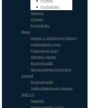
Prívesy
Podvalníky
Návesy
Prívesy
Podvalníky
Fliegl
Náves s výtlačným čelom
Prekladacie vozy
Prepravné vozy
Sklopný náves
Rozmetadlá
Spracovanie hnojovice
Jeantil
Rozmetadlá
Velkoobjemové návesy
SMS CZ
Sejačky
Spracovanie pôdy