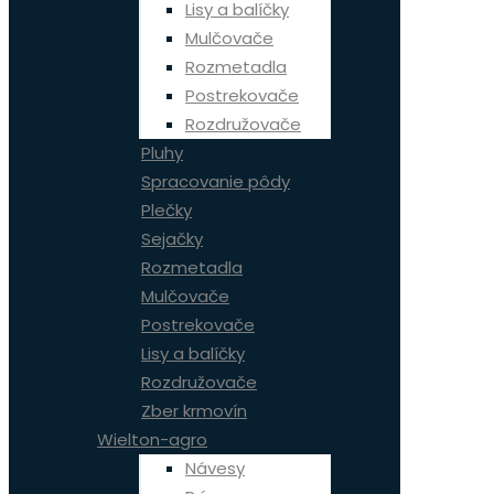
Lisy a balíčky
Mulčovače
Rozmetadla
Postrekovače
Rozdružovače
Pluhy
Spracovanie pôdy
Plečky
Sejačky
Rozmetadla
Mulčovače
Postrekovače
Lisy a balíčky
Rozdružovače
Zber krmovín
Wielton-agro
Návesy