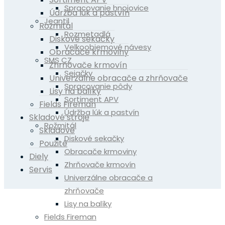
Spracovanie hnojovice
Údržba lúk a pastvín
Jeantil
Rožmitál
Rozmetadlá
Diskové sekačky
Velkoobjemové návesy
Obracače krmoviny
SMS CZ
Zhrňovače krmovín
Sejačky
Univerzálne obracače a zhrňovače
Spracovanie pôdy
Lisy na balíky
Sortiment APV
Fields Fireman
Údržba lúk a pastvín
Skladové stroje
Rožmitál
Skladové
Diskové sekačky
Použité
Obracače krmoviny
Diely
Zhrňovače krmovín
Servis
Univerzálne obracače a
zhrňovače
Lisy na balíky
Fields Fireman