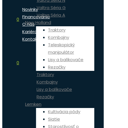
Valtra Séria N
Valtra Séria G
Novinky
Valtra Séria A
Financovanie
0
New Holland
O nás
Traktory
Kariéra
Kombajny
Kontakt
Teleskopický
manipulátor
Lisy a balíkovače
0
Rezačky
Traktory
Kombajny
Lisy a balíkovače
Rezačky
Lemken
Kultivácia pôdy
Siatie
Starostlivosť o