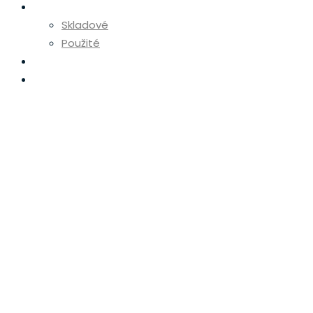
Skladové stroje
Skladové
Použité
Diely
Servis