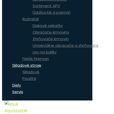
Sortiment APV
Údržba lúk a pastvín
Rožmitál
Diskové sekačky
Obracače krmoviny
Zhrňovače krmovín
Univerzálne obracače a zhrňovače
Lisy na balíky
Fields Fireman
Skladové stroje
Skladové
Použité
Diely
Servis