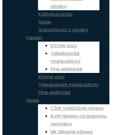
plodiny
Kultivácia pôdy
Siatie
Starostlivosť o plodiny
Faresin
Kŕmne vozy
Teleskopické
manipulátory
Plne elektrické
Kŕmne vozy
Teleskopické manipulátory
Plne elektrické
Hawe
CSW Vytláčacie návesy
KUW Návesy na prepravu
zemiakov
MK Sklopné návesy