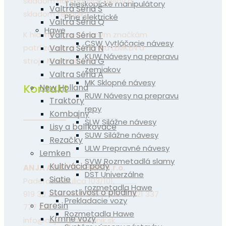
skladom náhradných dielov a
Teleskopické manipulátory
Valtra Séria S
skladom techniky.
Plne elektrické
Valtra Séria Q
Hawe
Valtra Séria T
K hlavným predávaným značkám
CSW Vytláčacie návesy
Valtra Séria N
patrí závesná technika LEMKEN a
KUW Návesy na prepravu
Valtra Séria G
stroje New Holland.
zemiakov
Valtra Séria A
MK Sklopné návesy
Kontakt
New Holland
RUW Návesy na prepravu
Traktory
repy
Kombajny
SLW Silážne návesy
Lisy a balíkovače
SUW Silážne návesy
Rezačky
ULW Prepravné návesy
Lemken
SVW Rozmetadlá slamy
Kultivácia pôdy
ANJA AGROTECHNIK s.r.o.
DST Univerzálne
Siatie
Paderovská ulica 103/101,
rozmetadla Hawe
Starostlivosť o plodiny
919 30 Jaslovské Bohunice 00421 337
Prekladacie vozy
Faresin
777 220
Rozmetadla Hawe
Kŕmne vozy
info@anjaagrotechnik.sk