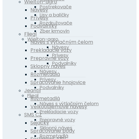
Wielton-agro
Postrekovače
Návesy
Lisy a balíčky
Prívesy
Rozdružovače
Podvalníky
Zber krmovín
Fliegl
Wielton-agro
Náves s výtlačným čelom
Návesy
Prekladacie vozy
Prívesy
Prepravné vozy
Podvalníky
Sklopný náves
Návesy
Rozmetadlá
Prívesy
Spracovanie hnojovice
Podvalníky
Jeantil
Fliegl
Rozmetadlá
Náves s výtlačným čelom
Velkoobjemové návesy
Prekladacie vozy
SMS CZ
Prepravné vozy
Sejačky
Sklopný náves
Spracovanie pôdy
Rozmetadlá
Sortiment APV