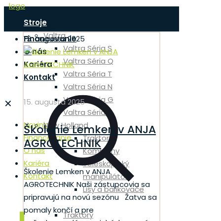
Stroje
Novinky
Valtra
Financovanie
15. augusta 2025
Valtra Séria S
O nás
Valtra Séria Q
Kariéra
Valtra Séria T
Kontakt
Valtra Séria N
Valtra Séria G
✕
15. augusta 2025
Valtra Séria A
Novinky
New Holland
Školenie Lemken v ANJA
Financovanie
Traktory
AGROTECHNIK
O nás
Kombajny
Kariéra
Teleskopický
Školenie Lemken v ANJA
Kontakt
manipulátor
AGROTECHNIK Naši zástupcovia sa
Lisy a balíkovače
pripravujú na novú sezónu Žatva sa
Rezačky
pomaly končí a pre
Traktory
0