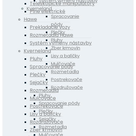
Systém výmeny nástavby
Teleskopické manipulátory
Kverneland
Plne elektrické
Spracovanie
Hawe
pôdy
Prekladacie vozy
Plečky
Rozmetadla Hawe
Pluhy
Systém výmeny nástavby
Zber krmovín
Kverneland
Lisy a balíčky
Pluhy
Mulčovače
Spracovanie pôdy
Rozmetadla
Plečky
Postrekovače
Sejačky
Rozdružovače
Rozmetadla
Pluhy
Mulčovače
Spracovanie pôdy
Postrekovače
Plečky
Lisy a balíčky
Sejačky
Rozdružovače
Rozmetadla
Zber krmovín
Mulčovače