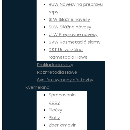
RUW Návesy na prepravu
repy
SLW Silážne návesy
SUW Silážne návesy
ULW Prepravné návesy
SVW Rozmetadlá slamy
DST Univerzálne
rozmetadla Hawe
Prekladacie vozy
Rozmetadla Hawe
Systém výmeny nástavby
Kverneland
Spracovanie
pôdy
Plečky
Pluhy
Zber krmovín