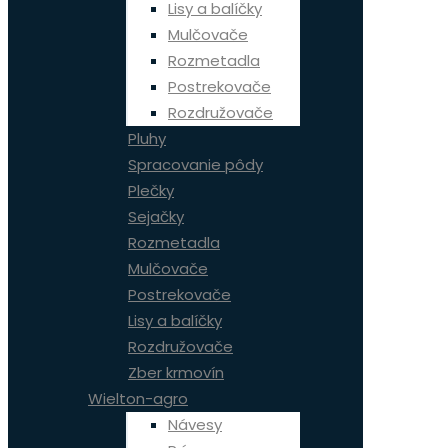
Lisy a balíčky
Mulčovače
Rozmetadla
Postrekovače
Rozdružovače
Pluhy
Spracovanie pôdy
Plečky
Sejačky
Rozmetadla
Mulčovače
Postrekovače
Lisy a balíčky
Rozdružovače
Zber krmovín
Wielton-agro
Návesy