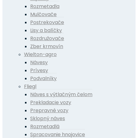
Rozmetadla
Mulčovače
Postrekovače
Lisy a balíčky
Rozdružovače
Zber krmovín
Wielton-agro
Návesy
Prívesy
Podvalníky
Fliegl
Náves s výtlačným čelom
Prekladacie vozy
Prepravné vozy
Sklopný náves
Rozmetadlá
Spracovanie hnojovice