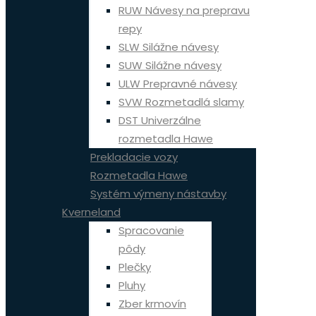
RUW Návesy na prepravu
repy
SLW Silážne návesy
SUW Silážne návesy
ULW Prepravné návesy
SVW Rozmetadlá slamy
DST Univerzálne
rozmetadla Hawe
Prekladacie vozy
Rozmetadla Hawe
Systém výmeny nástavby
Kverneland
Spracovanie
pôdy
Plečky
Pluhy
Zber krmovín