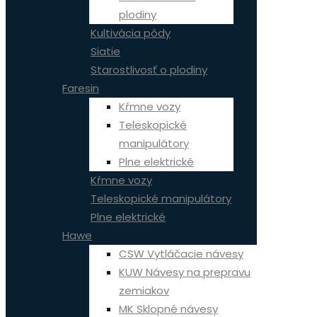
plodiny
Kultivácia pôdy
Siatie
Starostlivosť o plodiny
Faresin
Kŕmne vozy
Teleskopické
manipulátory
Plne elektrické
Kŕmne vozy
Teleskopické manipulátory
Plne elektrické
Hawe
CSW Vytláčacie návesy
KUW Návesy na prepravu
zemiakov
MK Sklopné návesy