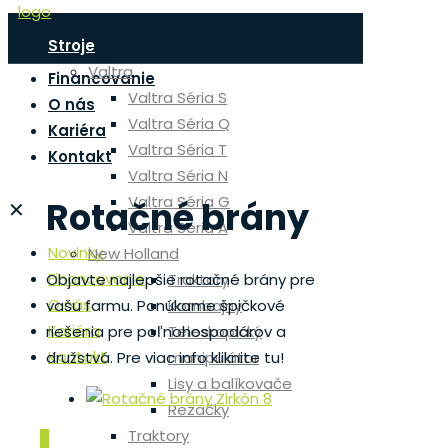
Stroje
Novinky
Valtra
Financovanie
Valtra Séria S
O nás
Valtra Séria Q
Kariéra
Valtra Séria T
Kontakt
Valtra Séria N
Valtra Séria G
Rotačné brány
✕
Valtra Séria A
Novinky
New Holland
Financovanie
Traktory
Objavte najlepšie rotačné brány pre
O nás
Kombajny
vašu farmu. Ponúkame špičkové
Kariéra
Teleskopický
riešenia pre poľnohospodárov a
Kontakt
manipulátor
družstvá. Pre viac info kliknite tu!
Lisy a balíkovače
Rezačky
Traktory
0