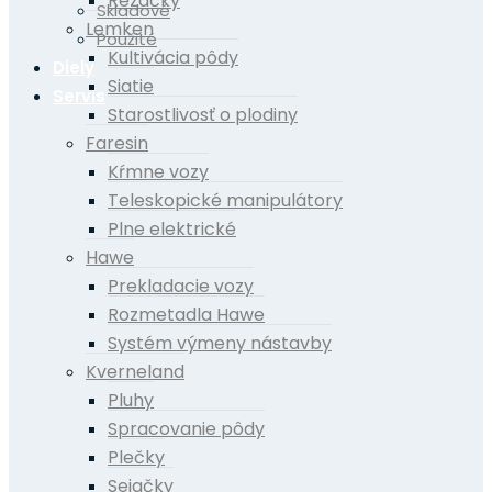
Rezačky
Skladové
Lemken
Použité
Kultivácia pôdy
Diely
Siatie
Servis
Starostlivosť o plodiny
Faresin
Kŕmne vozy
Teleskopické manipulátory
Plne elektrické
Hawe
Prekladacie vozy
Rozmetadla Hawe
Systém výmeny nástavby
Kverneland
Pluhy
Spracovanie pôdy
Plečky
Sejačky