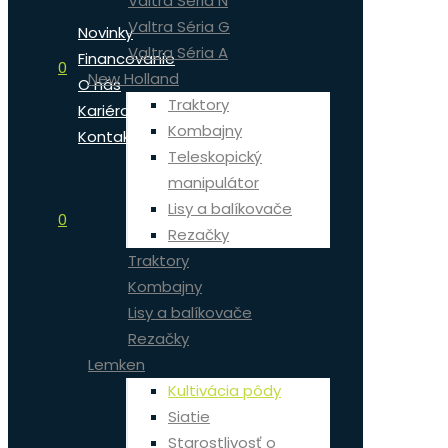
Valtra Séria N
Valtra Séria G
Novinky
Valtra Séria A
Financovanie
0
New Holland
O nás
Traktory
Kariéra
Kombajny
Kontakt
Teleskopický
manipulátor
Lisy a balíkovače
0
Rezačky
Traktory
Kombajny
Lisy a balíkovače
Rezačky
Lemken
Kultivácia pôdy
Siatie
Starostlivosť o