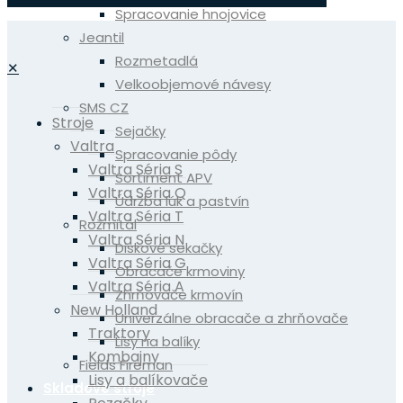
Spracovanie hnojovice
Jeantil
Rozmetadlá
✕
Velkoobjemové návesy
SMS CZ
Stroje
Sejačky
Valtra
Spracovanie pôdy
Valtra Séria S
Sortiment APV
Valtra Séria Q
Údržba lúk a pastvín
Valtra Séria T
Rožmitál
Valtra Séria N
Diskové sekačky
Valtra Séria G
Obracače krmoviny
Valtra Séria A
Zhrňovače krmovín
New Holland
Univerzálne obracače a zhrňovače
Traktory
Lisy na balíky
Kombajny
Fields Fireman
Lisy a balíkovače
Skladové stroje