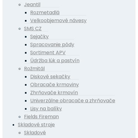
Jeantil
Rozmetadlá
Velkoobjemové návesy
SMS CZ
Sejačky
Spracovanie pôdy
Sortiment APV
Údržba lúk a pastvín
Rožmitál
Diskové sekačky
Obracače krmoviny
Zhrňovače krmovín
Univerzálne obracače a zhrňovače
Lisy na balíky
Fields Fireman
Skladové stroje
Skladové