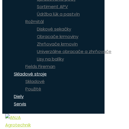
Sortiment APV
Údržba lúk a pastvín
Rožmitál
Diskové sekačky
Obracače krmoviny
Zhrňovače krmovín
Univerzálne obracače a zhrňovače
Lisy na balíky
Fields Fireman
Skladové stroje
Skladové
Použité
Diely
Servis