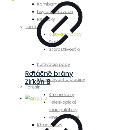
Kombajny
Lisy a balíkovače
Rezačky
Lemken
Kultivácia pôdy
Siatie
Starostlivosť o
plodiny
Kultivácia pôdy
Siatie
Rotačné brány
Starostlivosť o plodiny
Zirkón 8
Faresin
Kŕmne vozy
Teleskopické
manipulátory
Plne elektrické
Kŕmne vozy