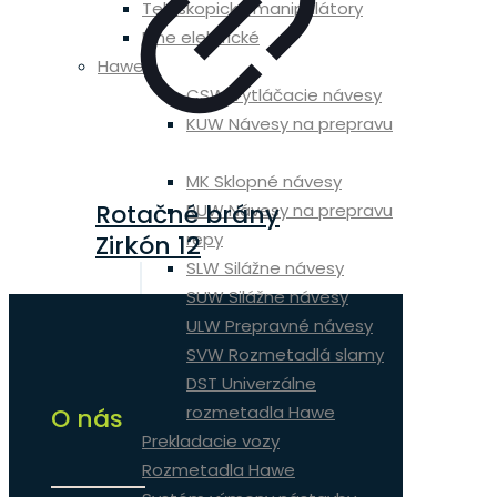
Teleskopické manipulátory
Plne elektrické
Hawe
CSW Vytláčacie návesy
KUW Návesy na prepravu
zemiakov
MK Sklopné návesy
Rotačné brány
RUW Návesy na prepravu
repy
Zirkón 12
SLW Silážne návesy
SUW Silážne návesy
ULW Prepravné návesy
SVW Rozmetadlá slamy
DST Univerzálne
rozmetadla Hawe
O nás
Prekladacie vozy
Rozmetadla Hawe