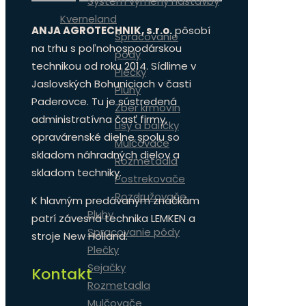
Systém výmeny nástavby
Kverneland
ANJA AGROTECHNIK, s.r.o.
pôsobí
Spracovanie
na trhu s poľnohospodárskou
pôdy
technikou od roku 2014. Sídlime v
Plečky
Jaslovských Bohuniciach v časti
Pluhy
Paderovce. Tu je sústredená
Zber krmovín
administratívna časť firmy,
Lisy a balíčky
opravárenské dielne spolu so
Mulčovače
skladom náhradných dielov a
Rozmetadla
skladom techniky.
Postrekovače
Rozdružovače
K hlavným predávaným značkám
Pluhy
patrí závesná technika LEMKEN a
Spracovanie pôdy
stroje New Holland.
Plečky
Sejačky
Kontakt
Rozmetadla
Mulčovače