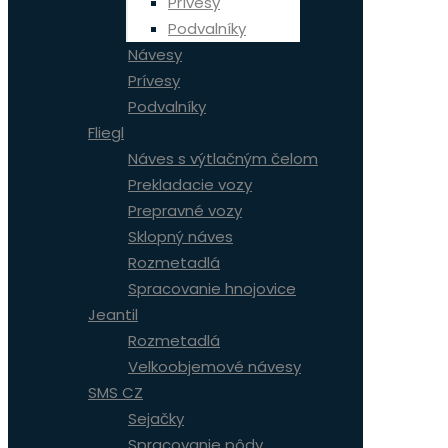
Prívesy
Podvalníky
Návesy
Prívesy
Podvalníky
Fliegl
Náves s výtlačným čelom
Prekladacie vozy
Prepravné vozy
Sklopný náves
Rozmetadlá
Spracovanie hnojovice
Jeantil
Rozmetadlá
Velkoobjemové návesy
SMS CZ
Sejačky
Spracovanie pôdy