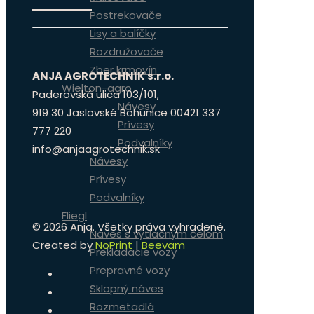
Postrekovače
Lisy a balíčky
Rozdružovače
Zber krmovín
ANJA AGROTECHNIK s.r.o.
Wielton-agro
Paderovská ulica 103/101,
Návesy
919 30 Jaslovské Bohunice 00421 337
Prívesy
777 220
Podvalníky
info@anjaagrotechnik.sk
Návesy
Prívesy
Podvalníky
Fliegl
©
2026 Anja. Všetky práva vyhradené.
Náves s výtlačným čelom
Created by
NoPrint
|
Beevam
Prekladacie vozy
Prepravné vozy
Sklopný náves
Rozmetadlá