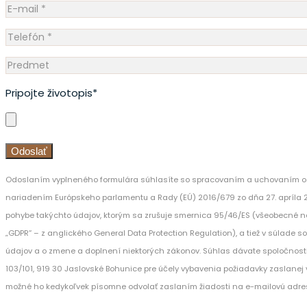
Servis
Pripojte životopis*
Odoslaním vyplneného formulára súhlasíte so spracovaním a uchovaním os
nariadením Európskeho parlamentu a Rady (EÚ) 2016/679 zo dňa 27. apríla 
pohybe takýchto údajov, ktorým sa zrušuje smernica 95/46/ES (všeobecné n
„GDPR“ – z anglického General Data Protection Regulation), a tiež v súlade 
údajov a o zmene a doplnení niektorých zákonov. Súhlas dávate spoločnost
103/101, 919 30 Jaslovské Bohunice pre účely vybavenia požiadavky zaslanej v
možné ho kedykoľvek písomne odvolať zaslaním žiadosti na e-mailovú adre