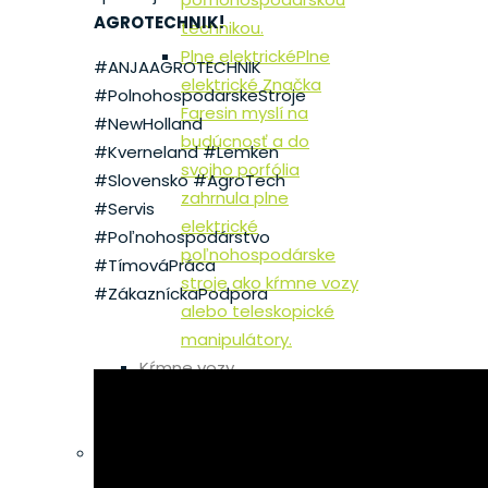
AGROTECHNIK!
technikou.
Plne elektrické
Plne
#ANJAAGROTECHNIK
elektrické Značka
#PolnohospodarskeStroje
Faresin myslí na
#NewHolland
budúcnosť a do
#Kverneland #Lemken
svojho porfólia
#Slovensko #AgroTech
zahrnula plne
#Servis
elektrické
#Poľnohospodárstvo
poľnohospodárske
#TímováPráca
stroje ako kŕmne vozy
#ZákazníckaPodpora
alebo teleskopické
manipulátory.
Kŕmne vozy
Teleskopické manipulátory
Plne elektrické
Hawe
CSW Vytláčacie