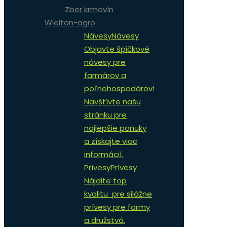
Zber krmovín
Wielton-agro
Návesy
Návesy
Objavte špičkové
návesy pre
farmárov a
poľnohospodárov!
Navštívte našu
stránku pre
najlepšie ponuky
a získajte viac
informácií.
Prívesy
Prívesy
Nájdite top
kvalitu pre silážne
prívesy pre farmy
a družstvá.