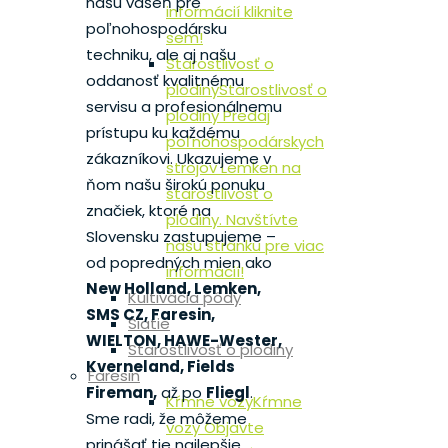
našu vášeň pre
informácií kliknite
poľnohospodársku
sem!
techniku, ale aj našu
Starostlivosť o
oddanosť kvalitnému
plodiny
Starostlivosť o
servisu a profesionálnemu
plodiny Predaj
prístupu ku každému
poľnohospodárskych
zákazníkovi. Ukazujeme v
strojov Lemken na
ňom našu širokú ponuku
starostlivosť o
značiek, ktoré na
plodiny. Navštívte
Slovensku zastupujeme –
našu stránku pre viac
od popredných mien ako
informácií!
New Holland, Lemken,
Kultivácia pôdy
SMS CZ, Faresin,
Siatie
WIELTON, HAWE-Wester,
Starostlivosť o plodiny
Kverneland, Fields
Faresin
Fireman,
až po
Fliegl
.
Kŕmne vozy
Kŕmne
Sme radi, že môžeme
vozy Objavte
prinášať tie najlepšie