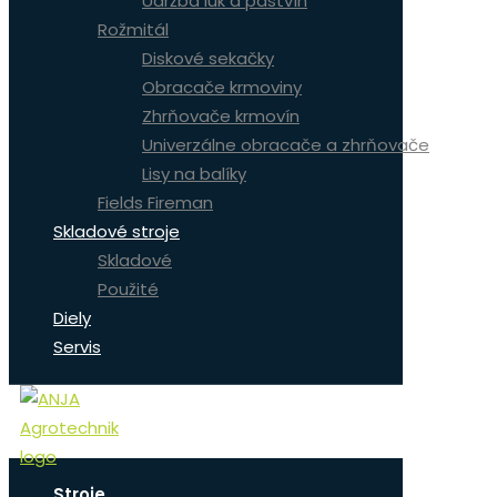
Údržba lúk a pastvín
Rožmitál
Diskové sekačky
Obracače krmoviny
Zhrňovače krmovín
Univerzálne obracače a zhrňovače
Lisy na balíky
Fields Fireman
Skladové stroje
Skladové
Použité
Diely
Servis
Stroje