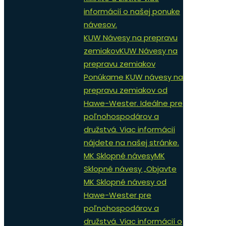
informácií o našej ponuke
návesov.
KUW Návesy na prepravu
zemiakov
KUW Návesy na
prepravu zemiakov
Ponúkame KUW návesy na
prepravu zemiakov od
Hawe-Wester. Ideálne pre
poľnohospodárov a
družstvá. Viac informácií
nájdete na našej stránke.
MK Sklopné návesy
MK
Sklopné návesy „Objavte
MK Sklopné návesy od
Hawe-Wester pre
poľnohospodárov a
družstvá. Viac informácií o