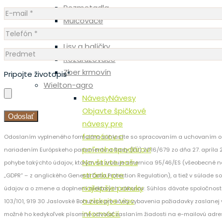
Rozmetadla
Mulčovače
Postrekovače
Lisy a balíčky
Rozdružovače
Zber krmovín
Pripojte životopis*
Wielton-agro
Návesy
Návesy
Objavte špičkové
návesy pre
farmárov a
Odoslaním vyplneného formulára súhlasíte so spracovaním a uchovaním os
poľnohospodárov!
nariadením Európskeho parlamentu a Rady (EÚ) 2016/679 zo dňa 27. apríla 
Navštívte našu
pohybe takýchto údajov, ktorým sa zrušuje smernica 95/46/ES (všeobecné n
stránku pre
„GDPR“ – z anglického General Data Protection Regulation), a tiež v súlade 
najlepšie ponuky
údajov a o zmene a doplnení niektorých zákonov. Súhlas dávate spoločnost
a získajte viac
103/101, 919 30 Jaslovské Bohunice pre účely vybavenia požiadavky zaslanej v
informácií.
možné ho kedykoľvek písomne odvolať zaslaním žiadosti na e-mailovú adre