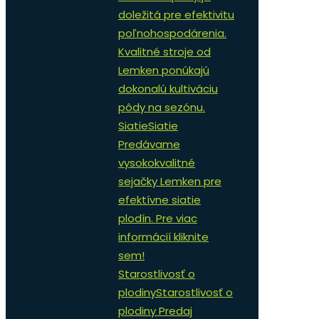
doležitá pre efektivitu
poľnohospodárenia.
Kvalitné stroje od
Lemken ponúkajú
dokonalú kultiváciu
pôdy na sezónu.
Siatie
Siatie
Predávame
vysokokvalitné
sejačky Lemken pre
efektívne siatie
plodín. Pre viac
informácií kliknite
sem!
Starostlivosť o
plodiny
Starostlivosť o
plodiny Predaj