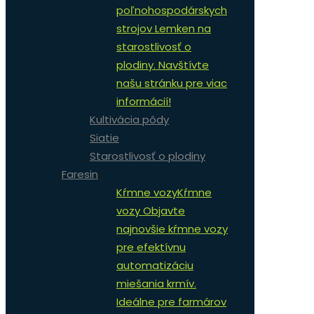
poľnohospodárskych
strojov Lemken na
starostlivosť o
plodiny. Navštívte
našu stránku pre viac
informácií!
Kultivácia pôdy
Siatie
Starostlivosť o plodiny
Faresin
Kŕmne vozy
Kŕmne
vozy Objavte
najnovšie kŕmne vozy
pre efektívnu
automatizáciu
miešania krmív.
Ideálne pre farmárov