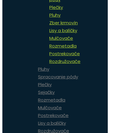
Plečky
Pluhy
Zber krmovín
Lisy a balíčky
Mulčovače
Rozmetadla
Postrekovače
Rozdružovače
Pluhy
Spracovanie pôdy
Plečky
Sejačky
Rozmetadla
Mulčovače
Postrekovače
Lisy a balíčky
Rozdružovače