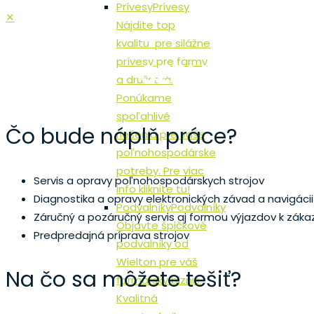
Prívesy
Prívesy
✕
Nájdite top
kvalitu pre silážne
prívesy pre farmy
SERVISNÝ TE
a družstvá.
Ponúkame
spoľahlivé
Čo bude náplň práce?
riešenia pre vaše
poľnohospodárske
potreby. Pre viac
Servis a opravy poľnohospodárskych strojov
info kliknite tu!
Diagnostika a opravy elektronických závad a navigácii
Podvalníky
Podvalníky
Záručný a pozáručný servis aj formou výjazdov k zákaz
Objavte špičkové
Predpredajná príprava strojov
podvalníky od
Wielton pre váš
Na čo sa môžete tešiť?
farmársky biznis.
Kvalitná