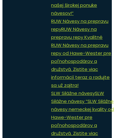
našej širokej ponuke
návesov!“
RUW Návesy na prepravu
repy
RUW Návesy na
prepravu repy Kvalitné
RUW Návesy na prepravu
repy od Hawe-Wester pre
poľnohospodárov a
družstvá. Zistite viac
informácií teraz a radujte
sa už zajtra!
SLW Silážne návesy
SLW
Silážne návesy “SLW Silážne
návesy nemeckej kvality od
Hawe-Wester pre
poľnohospodárov a
družstvá. Zistite viac