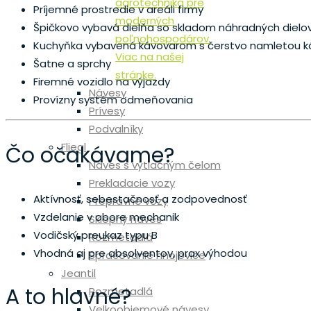
agrotechnika pre
Príjemné prostredie v areáli firmy
moderných
Špičkovo vybavá dielňa so skladom náhradných dielo
poľnohospodárov.
Kuchyňka vybavená kávovarom s čerstvo namletou ká
Viac na našej
Šatne a sprchy
stránke.
Firemné vozidlo na výjazdy
Návesy
Provízny systém odmeňovania
Prívesy
Podvalníky
Fliegl
Čo očakávame?
Náves s výtlačným čelom
Prekladacie vozy
Aktívnosť, sebestačnosť a zodpovednosť
Prepravné vozy
Vzdelanie v obore mechanik
Sklopný náves
Vodičský preukaz typu B
Rozmetadlá
Vhodná aj pre absolventov, prax výhodou
Spracovanie hnojovice
Jeantil
A to hlavné?
Rozmetadlá
Velkoobjemové návesy