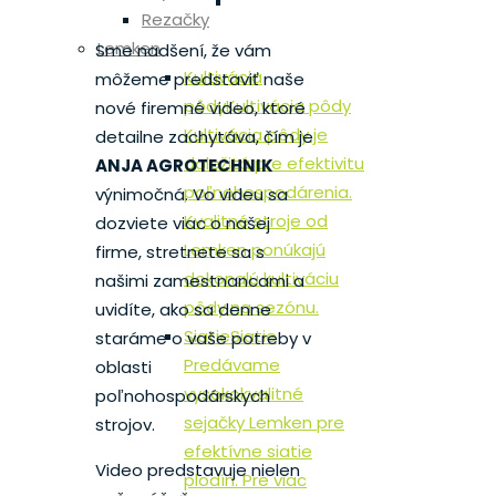
Rezačky
Lemken
Sme nadšení, že vám
Kultivácia
môžeme predstaviť naše
pôdy
Kultivácia pôdy
nové firemné video, ktoré
Kultivácia pôdy je
detailne zachytáva, čím je
doležitá pre efektivitu
ANJA AGROTECHNIK
poľnohospodárenia.
výnimočná. Vo videu sa
Kvalitné stroje od
dozviete viac o našej
Lemken ponúkajú
firme, stretnete sa s
dokonalú kultiváciu
našimi zamestnancami a
pôdy na sezónu.
uvidíte, ako sa denne
Siatie
Siatie
staráme o vaše potreby v
Predávame
oblasti
vysokokvalitné
poľnohospodárskych
sejačky Lemken pre
strojov.
efektívne siatie
Video predstavuje nielen
plodín. Pre viac