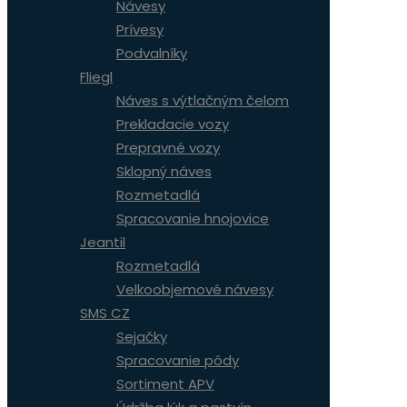
Návesy
Prívesy
Podvalníky
Fliegl
Náves s výtlačným čelom
Prekladacie vozy
Prepravné vozy
Sklopný náves
Rozmetadlá
Spracovanie hnojovice
Jeantil
Rozmetadlá
Velkoobjemové návesy
SMS CZ
Sejačky
Spracovanie pôdy
Sortiment APV