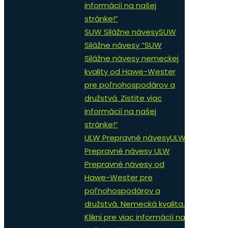
informácií na našej
stránke!”
SUW Silážne návesy
SUW
Silážne návesy “SUW
Silážne návesy nemeckej
kvality od Hawe-Wester
pre poľnohospodárov a
družstvá. Zistite viac
informácií na našej
stránke!”
ULW Prepravné návesy
ULW
Prepravné návesy ULW
Prepravné návesy od
Hawe-Wester pre
poľnohospodárov a
družstvá. Nemecká kvalita.
Klikni pre viac informácií na