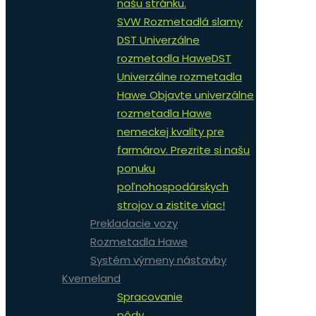
našu stránku.
SVW Rozmetadlá slamy
DST Univerzálne
rozmetadla Hawe
DST
Univerzálne rozmetadla
Hawe Objavte univerzálne
rozmetadla Hawe
nemeckej kvality pre
farmárov. Prezrite si našu
ponuku
poľnohospodárskych
strojov a zistite viac!
Prekladacie vozy
Rozmetadla Hawe
Systém výmeny nástavby
Kverneland
Spracovanie
pôdy