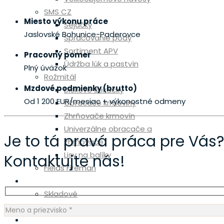
SMS CZ
Miesto výkonu práce
Sejačky
Jaslovské Bohunice-Paderovce
Spracovanie pôdy
Sortiment APV
Pracovný pomer
Údržba lúk a pastvín
Plný úväzok
Rožmitál
Mzdové podmienky (brutto)
Diskové sekačky
Od 1 200 EUR/mesiac
+ výkonostné odmeny
Obracače krmoviny
Zhrňovače krmovín
Univerzálne obracače a
Je to tá pravá práca pre Vás?
zhrňovače
Lisy na balíky
Kontaktujte nás!
Fields Fireman
Skladové stroje
Skladové
Použité
Diely