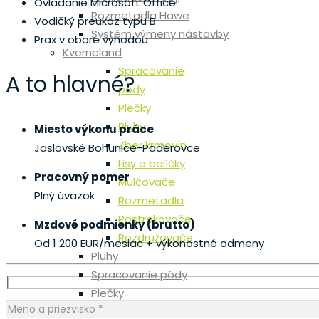
Ovládanie Microsoft Office
Rozmetadla Hawe
Vodičký preukaz typu B
Systém výmeny nástavby
Prax v obore výhodou
Kverneland
Spracovanie
A to hlavné?
pôdy
Plečky
Pluhy
Miesto výkonu práce
Zber krmovín
Jaslovské Bohunice-Paderovce
Lisy a balíčky
Pracovný pomer
Mulčovače
Plný úväzok
Rozmetadla
Postrekovače
Mzdové podmienky (brutto)
Rozdružovače
Od 1 200 EUR/mesiac
+ výkonostné odmeny
Pluhy
Spracovanie pôdy
Plečky
Sejačky