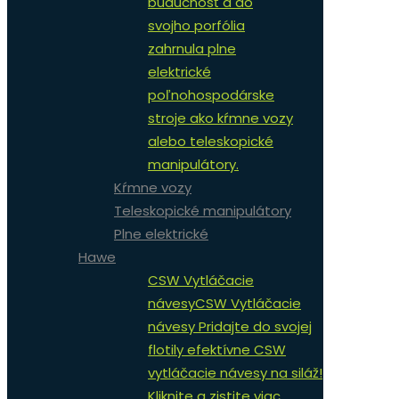
budúcnosť a do
svojho porfólia
zahrnula plne
elektrické
poľnohospodárske
stroje ako kŕmne vozy
alebo teleskopické
manipulátory.
Kŕmne vozy
Teleskopické manipulátory
Plne elektrické
Hawe
CSW Vytláčacie
návesy
CSW Vytláčacie
návesy Pridajte do svojej
flotily efektívne CSW
vytláčacie návesy na siláž!
Kliknite a zistite viac