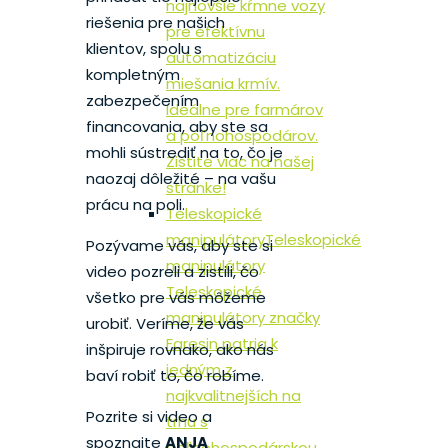
najnovšie kŕmne vozy
riešenia pre našich
pre efektívnu
klientov, spolu s
automatizáciu
kompletným
miešania krmív.
zabezpečením
Ideálne pre farmárov
financovania, aby ste sa
a poľnohospodárov.
mohli sústrediť na to, čo je
Zistite viac na našej
naozaj dôležité – na vašu
stránke!
prácu na poli.
Teleskopické
manipulátory
Teleskopické
Pozývame vás, aby ste si
manipulátory
video pozreli a zistili, čo
Teleskopické
všetko pre vás môžeme
manipulátory značky
urobiť. Veríme, že vás
Faresin patria k
inšpiruje rovnako, ako nás
jedným z
baví robiť to, čo robíme.
najkvalitnejších na
Pozrite si video a
trhu s
spoznajte
ANJA
poľnohospodárskou