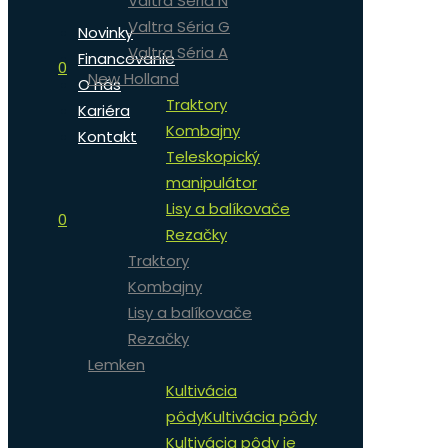
Valtra Séria N
Valtra Séria G
Novinky
Valtra Séria A
Financovanie
0
New Holland
O nás
Traktory
Kariéra
Kombajny
Kontakt
Teleskopický
manipulátor
Lisy a balíkovače
0
Rezačky
Traktory
Kombajny
Lisy a balíkovače
Rezačky
Lemken
Kultivácia
pôdy
Kultivácia pôdy
Kultivácia pôdy je