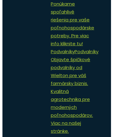
Ponúkame
spoľahlivé
riešenia pre vaše
poľnohospodárske
potreby. Pre viac
info kliknite tu!
Podvalníky
Podvalníky
Objavte špičkové
podvalníky od
Wielton pre váš
farmársky biznis.
Kvalitná
agrotechnika pre
moderných
poľnohospodárov.
Viac na našej
stránke.