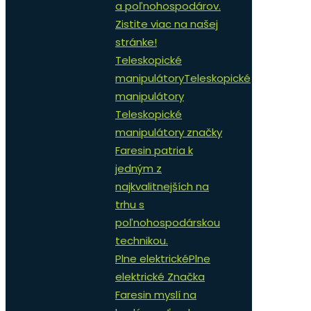
a poľnohospodárov.
Zistite viac na našej
stránke!
Teleskopické
manipulátory
Teleskopické
manipulátory
Teleskopické
manipulátory značky
Faresin patria k
jedným z
najkvalitnejších na
trhu s
poľnohospodárskou
technikou.
Plne elektrické
Plne
elektrické Značka
Faresin myslí na