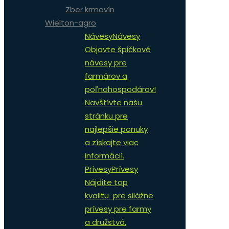
Zber krmovín
Wielton-agro
Návesy
Návesy
Objavte špičkové
návesy pre
farmárov a
poľnohospodárov!
Navštívte našu
stránku pre
najlepšie ponuky
a získajte viac
informácií.
Prívesy
Prívesy
Nájdite top
kvalitu pre silážne
prívesy pre farmy
a družstvá.