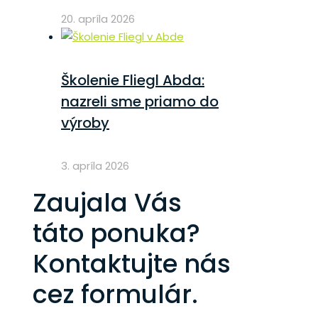
20. apríla 2026
Školenie Fliegl Abda:
nazreli sme priamo do
výroby
3. apríla 2026
Zaujala Vás
táto ponuka?
Kontaktujte nás
cez formulár.