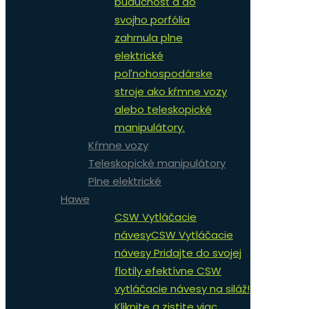
budúcnosť a do
svojho porfólia
zahrnula plne
elektrické
poľnohospodárske
stroje ako kŕmne vozy
alebo teleskopické
manipulátory.
Kŕmne vozy
Teleskopické manipulátory
Plne elektrické
Hawe
CSW Vytláčacie
návesy
CSW Vytláčacie
návesy Pridajte do svojej
flotily efektívne CSW
vytláčacie návesy na siláž!
Kliknite a zistite viac