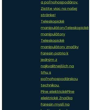
a poľnohospodárov.
Zistite viac na našej
stránke!
Teleskopické
manipulátory
Teleskopické
manipulátory
Teleskopické
manipulátory značky
Faresin patria k
jedným z
najkvalitnejších na
trhu s
poľnohospodárskou
technikou.
Plne elektrické
Plne
elektrické Značka
Faresin myslí na