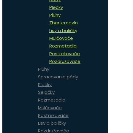
Plečky
Pluhy
Zber krmovín
Lisy a balíčky
Mulčovače
Rozmetadla
Postrekovače
Rozdružovače
Pluhy
Spracovanie pôdy
Plečky
Sejačky
Rozmetadla
Mulčovače
Postrekovače
Lisy a balíčky
Rozdružovače