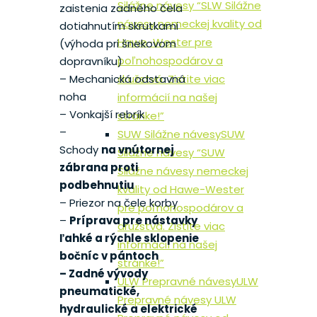
Silážne návesy “SLW Silážne
zaistenia zadného čela
návesy nemeckej kvality od
dotiahnutím skrutkami
Hawe-Wester pre
(výhoda pri šnekovom
poľnohospodárov a
dopravníku)
družstvá. Zistite viac
– Mechanická odstavná
noha
informácií na našej
– Vonkajší rebrík
stránke!”
–
SUW Silážne návesy
SUW
Schody
na vnútornej
Silážne návesy “SUW
zábrana proti
Silážne návesy nemeckej
podbehnutiu
kvality od Hawe-Wester
– Priezor na čele korby
pre poľnohospodárov a
–
Príprava pre nástavky
družstvá. Zistite viac
ľahké a rýchle sklopenie
informácií na našej
bočníc v pántoch
stránke!”
– Zadné vývody
ULW Prepravné návesy
ULW
pneumatické,
Prepravné návesy ULW
hydraulické a elektrické