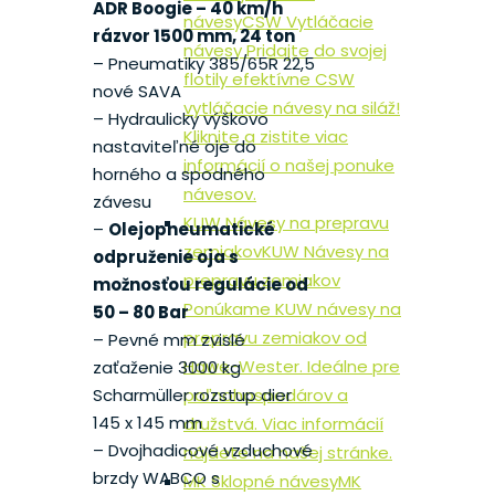
ADR Boogie – 40 km/h
návesy
CSW Vytláčacie
rázvor 1500 mm, 24 ton
návesy Pridajte do svojej
– Pneumatiky 385/65R 22,5
flotily efektívne CSW
nové SAVA
vytláčacie návesy na siláž!
– Hydraulicky výškovo
Kliknite a zistite viac
nastaviteľné oje do
informácií o našej ponuke
horného a spodného
návesov.
závesu
KUW Návesy na prepravu
–
Olejopneumatické
zemiakov
KUW Návesy na
odpruženie oja s
prepravu zemiakov
možnosťou regulácie od
Ponúkame KUW návesy na
50 – 80 Bar
prepravu zemiakov od
– Pevné mm zvislé
Hawe-Wester. Ideálne pre
zaťaženie 3000 kg
poľnohospodárov a
Scharmüller rozstup dier
145 x 145 mm
družstvá. Viac informácií
– Dvojhadicové vzduchové
nájdete na našej stránke.
brzdy WABCO s
MK Sklopné návesy
MK