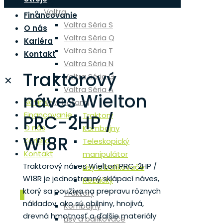
Novinky
Valtra
Financovanie
Valtra Séria S
O nás
Valtra Séria Q
Kariéra
Valtra Séria T
Kontakt
Valtra Séria N
Traktorový
Valtra Séria G
✕
Valtra Séria A
náves Wielton
Novinky
New Holland
Financovanie
Traktory
PRC-2HP /
O nás
Kombajny
W18R
Kariéra
Teleskopický
Kontakt
manipulátor
Traktorový náves Wielton PRC-2HP /
Lisy a balíkovače
W18R je jednostranný sklápací náves,
Rezačky
ktorý sa používa na prepravu rôznych
Traktory
0
nákladov, ako sú obilniny, hnojivá,
Kombajny
drevná hmotnosť a ďalšie materiály
Lisy a balíkovače