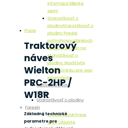
informácií kliknite
sem!
Starostlivosť o
plodiny
Starostlivosť o
Popis
plodiny Predaj
poľnohospodárskych
Traktorový
strojov Lemken na
náves
starostlivosť o
plodiny. Navštívte
Wielton
našu stránku pre viac
informácií!
PRC-2HP /
Kultivácia pôdy
W18R
Siatie
Starostlivosť o plodiny
Faresin
Základné technické
Kŕmne vozy
Kŕmne
parametre pre
vozy Objavte