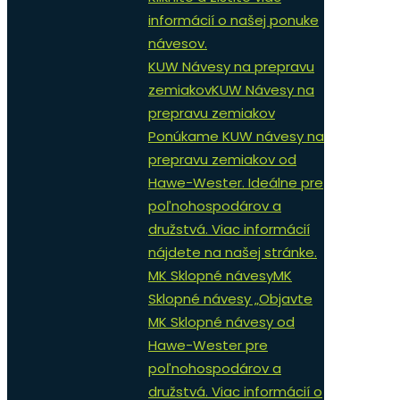
informácií o našej ponuke
návesov.
KUW Návesy na prepravu
zemiakov
KUW Návesy na
prepravu zemiakov
Ponúkame KUW návesy na
prepravu zemiakov od
Hawe-Wester. Ideálne pre
poľnohospodárov a
družstvá. Viac informácií
nájdete na našej stránke.
MK Sklopné návesy
MK
Sklopné návesy „Objavte
MK Sklopné návesy od
Hawe-Wester pre
poľnohospodárov a
družstvá. Viac informácií o