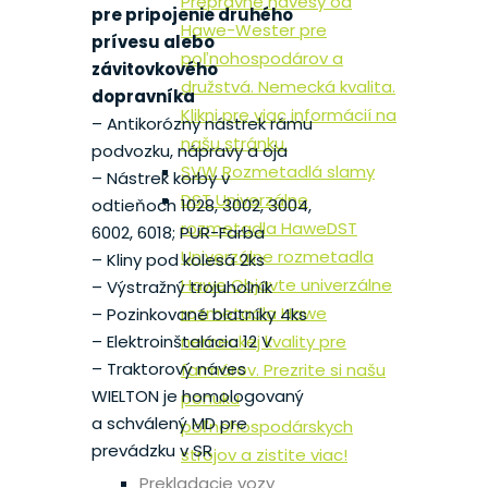
Prepravné návesy od
pre pripojenie druhého
Hawe-Wester pre
prívesu alebo
poľnohospodárov a
závitovkového
družstvá. Nemecká kvalita.
dopravníka
Klikni pre viac informácií na
– Antikorózny nástrek rámu
našu stránku.
podvozku, nápravy a oja
SVW Rozmetadlá slamy
– Nástrek korby v
DST Univerzálne
odtieňoch 1028, 3002, 3004,
rozmetadla Hawe
DST
6002, 6018; PUR-Farba
Univerzálne rozmetadla
– Kliny pod kolesá 2ks
Hawe Objavte univerzálne
– Výstražný trojuholník
rozmetadla Hawe
– Pozinkované blatníky 4ks
nemeckej kvality pre
– Elektroinštalácia 12 V
– Traktorový náves
farmárov. Prezrite si našu
WIELTON je homologovaný
ponuku
a schválený MD pre
poľnohospodárskych
prevádzku v SR
strojov a zistite viac!
Prekladacie vozy