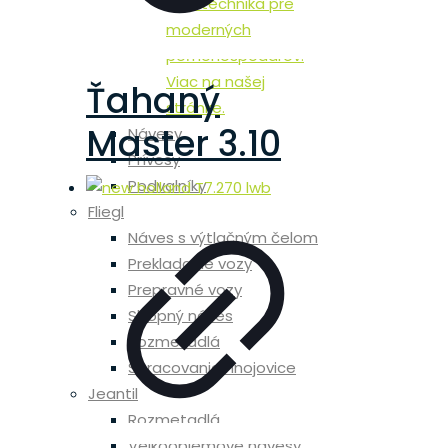
agrotechnika pre
moderných
poľnohospodárov.
Viac na našej
Ťahaný
stránke.
Master 3.10
Návesy
Prívesy
Podvalníky
Fliegl
Náves s výtlačným čelom
Prekladacie vozy
Prepravné vozy
Sklopný náves
Rozmetadlá
Spracovanie hnojovice
Jeantil
Rozmetadlá
Velkoobjemové návesy