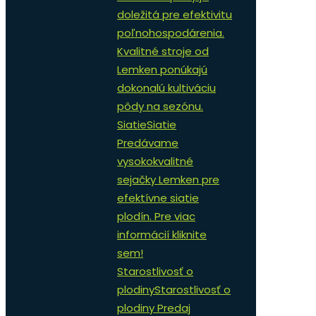
doležitá pre efektivitu
poľnohospodárenia.
Kvalitné stroje od
Lemken ponúkajú
dokonalú kultiváciu
pôdy na sezónu.
Siatie
Siatie
Predávame
vysokokvalitné
sejačky Lemken pre
efektívne siatie
plodín. Pre viac
informácií kliknite
sem!
Starostlivosť o
plodiny
Starostlivosť o
plodiny Predaj