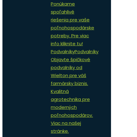
Ponúkame
spoľahlivé
riešenia pre vaše
poľnohospodárske
potreby. Pre viac
info kliknite tu!
Podvalníky
Podvalníky
Objavte špičkové
podvalníky od
Wielton pre váš
farmársky biznis.
Kvalitná
agrotechnika pre
moderných
poľnohospodárov.
Viac na našej
stránke.