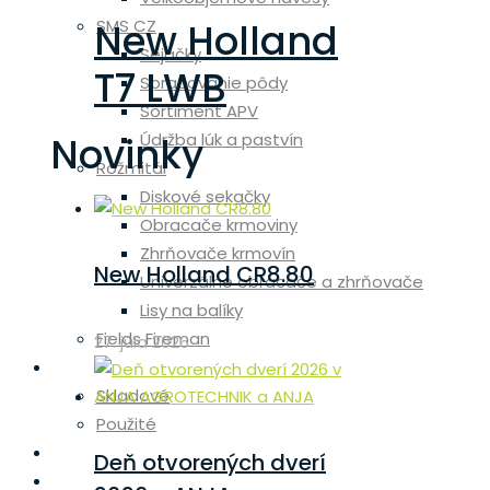
New Holland
SMS CZ
Sejačky
T7 LWB
Spracovanie pôdy
Sortiment APV
Novinky
Údržba lúk a pastvín
Rožmitál
Diskové sekačky
Obracače krmoviny
Zhrňovače krmovín
New Holland CR8.80
Univerzálne obracače a zhrňovače
Lisy na balíky
Fields Fireman
27. júla 2026
Skladové stroje
Skladové
Použité
Diely
Deň otvorených dverí
Servis