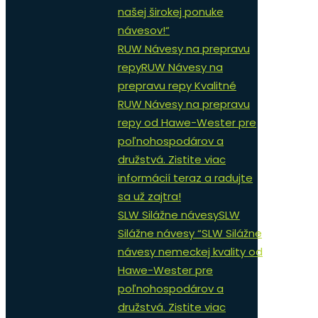
našej širokej ponuke
návesov!“
RUW Návesy na prepravu
repy
RUW Návesy na
prepravu repy Kvalitné
RUW Návesy na prepravu
repy od Hawe-Wester pre
poľnohospodárov a
družstvá. Zistite viac
informácií teraz a radujte
sa už zajtra!
SLW Silážne návesy
SLW
Silážne návesy “SLW Silážne
návesy nemeckej kvality od
Hawe-Wester pre
poľnohospodárov a
družstvá. Zistite viac