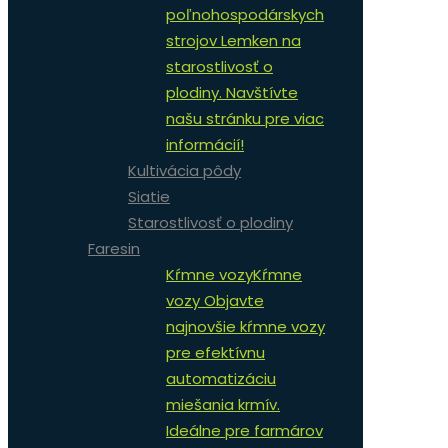
poľnohospodárskych
strojov Lemken na
starostlivosť o
plodiny. Navštívte
našu stránku pre viac
informácií!
Kultivácia pôdy
Siatie
Starostlivosť o plodiny
Faresin
Kŕmne vozy
Kŕmne
vozy Objavte
najnovšie kŕmne vozy
pre efektívnu
automatizáciu
miešania krmív.
Ideálne pre farmárov