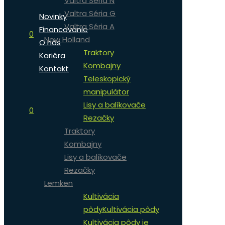
Valtra Séria N
Valtra Séria G
Novinky
Valtra Séria A
Financovanie
0
New Holland
O nás
Traktory
Kariéra
Kombajny
Kontakt
Teleskopický
manipulátor
Lisy a balíkovače
0
Rezačky
Traktory
Kombajny
Lisy a balíkovače
Rezačky
Lemken
Kultivácia
pôdy
Kultivácia pôdy
Kultivácia pôdy je