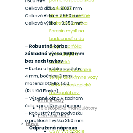
1.600 mm
technikou.
Celková dĺžka – 9.027 mm
Plne elektrické
Plne
Celková šírka – 2.550 mm
elektrické Značka
Celková výška – 3.350 mm
Faresin myslí na
budúcnosť a do
svojho porfólia
–
Robustná korba
základná výška 1600 mm
zahrnula plne
bez nadstavkov
elektrické
– Korba o hrúbke podlahy
poľnohospodárske
4 mm, bočnice 3 mm
stroje ako kŕmne vozy
materiál DOMEX 500
alebo teleskopické
(RUUKKI Fínsko)
manipulátory.
– Výsypné okno v zadnom
Kŕmne vozy
čele s predĺženou hranou
Teleskopické manipulátory
– Robustný rám podvozku
Plne elektrické
o profiloch I výška 350 mm
Hawe
–
Odpružená náprava
CSW Vytláčacie