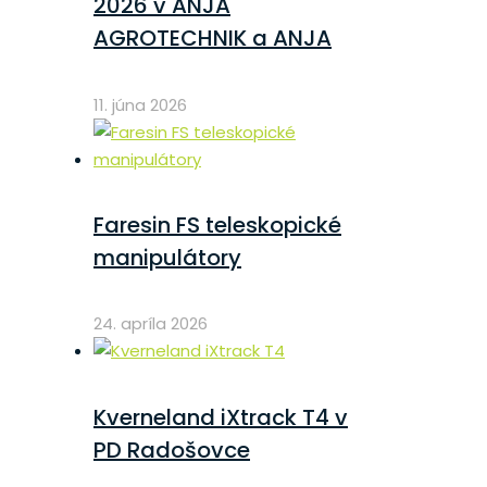
2026 v ANJA
AGROTECHNIK a ANJA
11. júna 2026
Faresin FS teleskopické
manipulátory
24. apríla 2026
Kverneland iXtrack T4 v
PD Radošovce