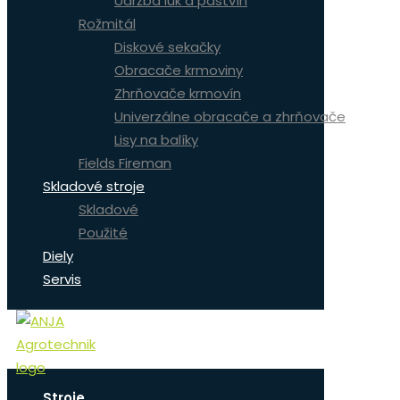
Údržba lúk a pastvín
Rožmitál
Diskové sekačky
Obracače krmoviny
Zhrňovače krmovín
Univerzálne obracače a zhrňovače
Lisy na balíky
Fields Fireman
Skladové stroje
Skladové
Použité
Diely
Servis
Stroje