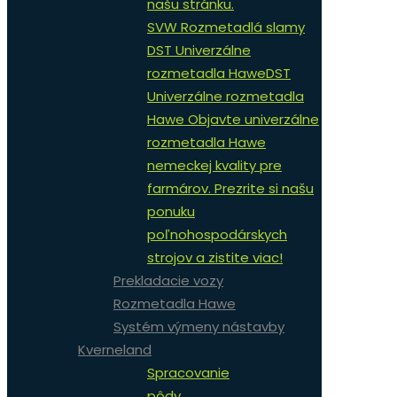
našu stránku.
SVW Rozmetadlá slamy
DST Univerzálne
rozmetadla Hawe
DST
Univerzálne rozmetadla
Hawe Objavte univerzálne
rozmetadla Hawe
nemeckej kvality pre
farmárov. Prezrite si našu
ponuku
poľnohospodárskych
strojov a zistite viac!
Prekladacie vozy
Rozmetadla Hawe
Systém výmeny nástavby
Kverneland
Spracovanie
pôdy