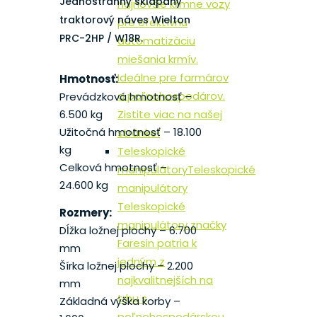
Jednostranný sklápaný
najnovšie kŕmne vozy
traktorový náves Wielton
pre efektívnu
PRC-2HP / W18R.
automatizáciu
miešania krmív.
Ideálne pre farmárov
Hmotnosť:
a poľnohospodárov.
Prevádzková hmotnosť –
Zistite viac na našej
6.500 kg
Užitočná hmotnosť – 18.100
stránke!
kg
Teleskopické
Celková hmotnosť –
manipulátory
Teleskopické
24.600 kg
manipulátory
Teleskopické
Rozmery:
manipulátory značky
Dĺžka ložnej plochy – 6.700
Faresin patria k
mm
jedným z
Šírka ložnej plochy – 2.200
najkvalitnejších na
mm
trhu s
Základná výška korby –
poľnohospodárskou