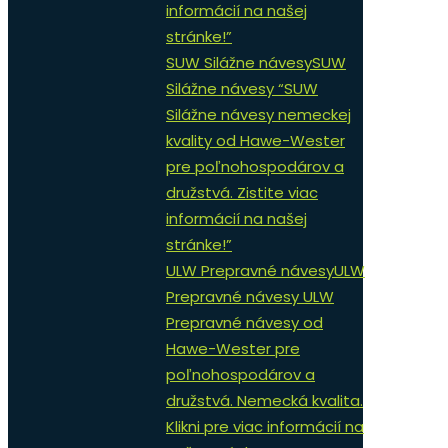
informácií na našej
stránke!”
SUW Silážne návesy
SUW
Silážne návesy “SUW
Silážne návesy nemeckej
kvality od Hawe-Wester
pre poľnohospodárov a
družstvá. Zistite viac
informácií na našej
stránke!”
ULW Prepravné návesy
ULW
Prepravné návesy ULW
Prepravné návesy od
Hawe-Wester pre
poľnohospodárov a
družstvá. Nemecká kvalita.
Klikni pre viac informácií na