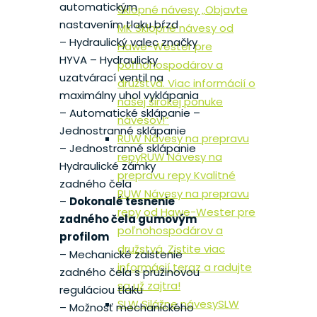
automatickým
Sklopné návesy „Objavte
nastavením tlaku bŕzd
MK Sklopné návesy od
– Hydraulický valec značky
Hawe-Wester pre
HYVA – Hydraulicky
poľnohospodárov a
uzatvárací ventil na
družstvá. Viac informácií o
maximálny uhol vyklápania
našej širokej ponuke
– Automatické sklápanie –
návesov!“
Jednostranné sklápanie
RUW Návesy na prepravu
– Jednostranné sklápanie
repy
RUW Návesy na
Hydraulické zámky
prepravu repy Kvalitné
zadného čela
RUW Návesy na prepravu
–
Dokonalé tesnenie
repy od Hawe-Wester pre
zadného čela gumovým
poľnohospodárov a
profilom
družstvá. Zistite viac
– Mechanické zaistenie
informácií teraz a radujte
zadného čela s pružinovou
sa už zajtra!
reguláciou tlaku
SLW Silážne návesy
SLW
– Možnosť mechanického