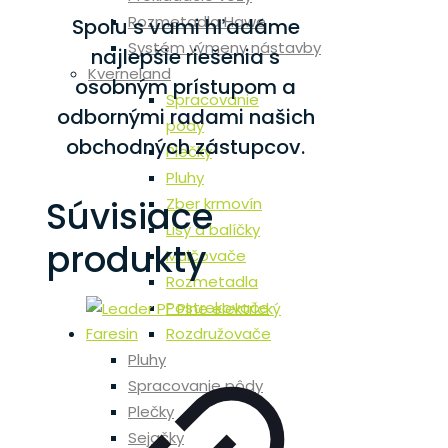
Rozmetadla Hawe
Spolu s vami hľadáme
Systém výmeny nástavby
najlepšie riešenia s
Kverneland
osobným prístupom a
Spracovanie
odbornými radami našich
pôdy
obchodných zástupcov.
Plečky
Pluhy
Súvisiace
Zber krmovín
Lisy a balíčky
produkty
Mulčovače
Rozmetadla
Postrekovače
Rozdružovače
Pluhy
Spracovanie pôdy
Plečky
Sejačky