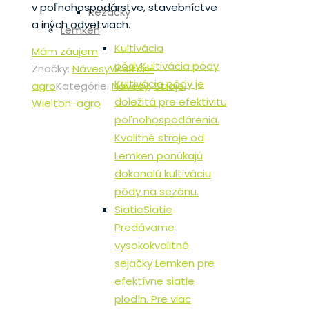
v poľnohospodárstve, stavebníctve
Rezačky
a iných odvetviach.
Lemken
Kultivácia
Mám záujem
pôdy
Kultivácia pôdy
Značky:
Návesy
Wielton-
Kultivácia pôdy je
agro
Kategórie:
Návesy
,
Stroje
,
doležitá pre efektivitu
Wielton-agro
poľnohospodárenia.
Kvalitné stroje od
Lemken ponúkajú
dokonalú kultiváciu
pôdy na sezónu.
Siatie
Siatie
Predávame
vysokokvalitné
sejačky Lemken pre
efektívne siatie
plodín. Pre viac