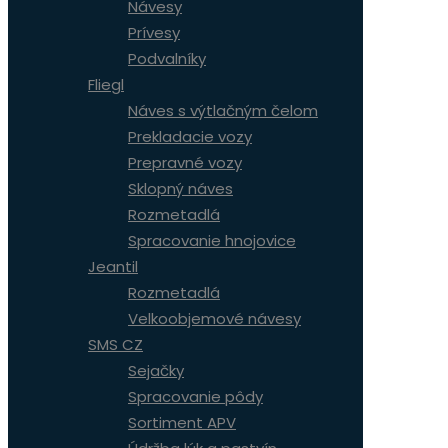
Návesy
Prívesy
Podvalníky
Fliegl
Náves s výtlačným čelom
Prekladacie vozy
Prepravné vozy
Sklopný náves
Rozmetadlá
Spracovanie hnojovice
Jeantil
Rozmetadlá
Velkoobjemové návesy
SMS CZ
Sejačky
Spracovanie pôdy
Sortiment APV