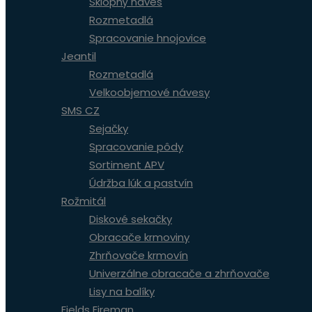
Sklopný náves
Rozmetadlá
Spracovanie hnojovice
Jeantil
Rozmetadlá
Velkoobjemové návesy
SMS CZ
Sejačky
Spracovanie pôdy
Sortiment APV
Údržba lúk a pastvín
Rožmitál
Diskové sekačky
Obracače krmoviny
Zhrňovače krmovín
Univerzálne obracače a zhrňovače
Lisy na balíky
Fields Fireman