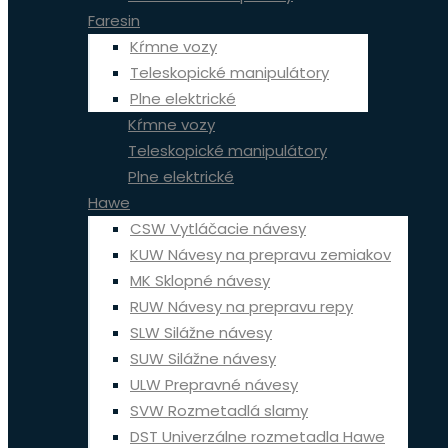
Faresin
Kŕmne vozy
Teleskopické manipulátory
Plne elektrické
Kŕmne vozy
Teleskopické manipulátory
Plne elektrické
Hawe
CSW Vytláčacie návesy
KUW Návesy na prepravu zemiakov
MK Sklopné návesy
RUW Návesy na prepravu repy
SLW Silážne návesy
SUW Silážne návesy
ULW Prepravné návesy
SVW Rozmetadlá slamy
DST Univerzálne rozmetadla Hawe