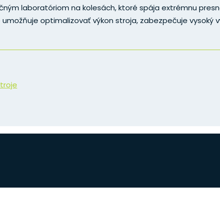
čným laboratóriom na kolesách, ktoré spája extrémnu pres
ie umožňuje optimalizovať výkon stroja, zabezpečuje vysoký 
troje