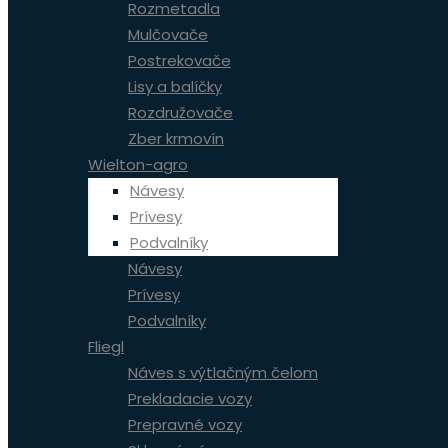
Rozmetadla
Mulčovače
Postrekovače
Lisy a balíčky
Rozdružovače
Zber krmovín
Wielton-agro
Návesy
Prívesy
Podvalníky
Návesy
Prívesy
Podvalníky
Fliegl
Náves s výtlačným čelom
Prekladacie vozy
Prepravné vozy