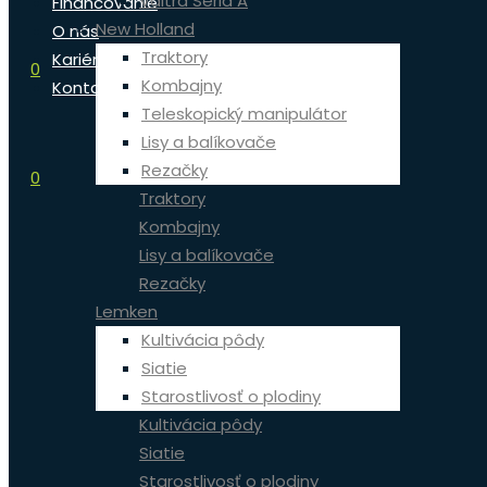
Valtra Séria A
Financovanie
New Holland
O nás
Traktory
Kariéra
0
Kombajny
Kontakt
Teleskopický manipulátor
Lisy a balíkovače
Rezačky
0
Traktory
Kombajny
Lisy a balíkovače
Rezačky
Lemken
Kultivácia pôdy
Siatie
Starostlivosť o plodiny
Kultivácia pôdy
Siatie
Starostlivosť o plodiny