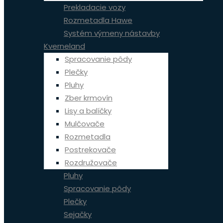
Prekladacie vozy
Rozmetadla Hawe
Systém výmeny nástavby
Kverneland
Spracovanie pôdy
Plečky
Pluhy
Zber krmovín
Lisy a balíčky
Mulčovače
Rozmetadla
Postrekovače
Rozdružovače
Pluhy
Spracovanie pôdy
Plečky
Sejačky