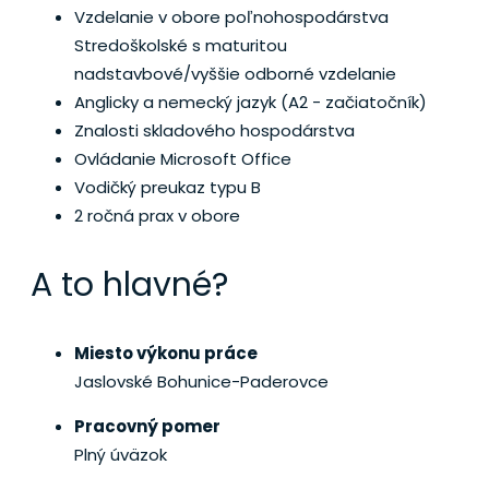
Vzdelanie v obore poľnohospodárstva
Stredoškolské s maturitou
nadstavbové/vyššie odborné vzdelanie
Anglicky a nemecký jazyk (A2 - začiatočník)
Znalosti skladového hospodárstva
Ovládanie Microsoft Office
Vodičký preukaz typu B
2 ročná prax v obore
A to hlavné?
Miesto výkonu práce
Jaslovské Bohunice-Paderovce
Pracovný pomer
Plný úväzok