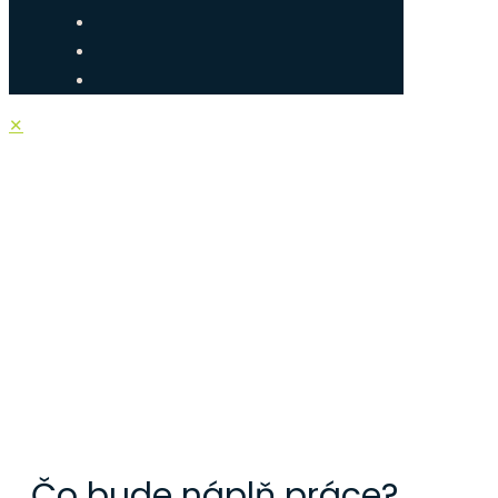
✕
OBCHODNÝ ZÁ
Čo bude náplň práce?