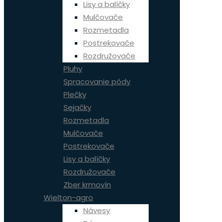
Lisy a balíčky
Mulčovače
Rozmetadla
Postrekovače
Rozdružovače
Pluhy
Spracovanie pôdy
Plečky
Sejačky
Rozmetadla
Mulčovače
Postrekovače
Lisy a balíčky
Rozdružovače
Zber krmovín
Wielton-agro
Návesy