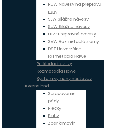
RUW Návesy na prepravu
repy
SLW Silážne návesy
SUW Silážne návesy
ULW Prepravné návesy
SVW Rozmetadlá slamy
DST Univerzálne
rozmetadla Hawe
Prekladacie vozy
Rozmetadla Hawe
Systém výmeny nástavby
Kverneland
Spracovanie
pôdy
Plečky
Pluhy
Zber krmovín