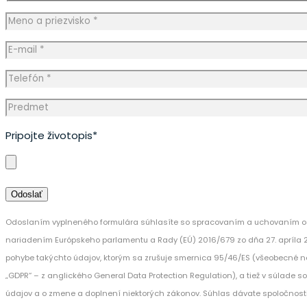
Pripojte životopis*
Odoslaním vyplneného formulára súhlasíte so spracovaním a uchovaním os
nariadením Európskeho parlamentu a Rady (EÚ) 2016/679 zo dňa 27. apríla 
pohybe takýchto údajov, ktorým sa zrušuje smernica 95/46/ES (všeobecné n
„GDPR“ – z anglického General Data Protection Regulation), a tiež v súlade 
údajov a o zmene a doplnení niektorých zákonov. Súhlas dávate spoločnost