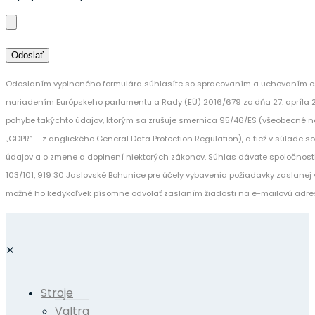
Odoslaním vyplneného formulára súhlasíte so spracovaním a uchovaním os
nariadením Európskeho parlamentu a Rady (EÚ) 2016/679 zo dňa 27. apríla 
pohybe takýchto údajov, ktorým sa zrušuje smernica 95/46/ES (všeobecné n
„GDPR“ – z anglického General Data Protection Regulation), a tiež v súlade 
údajov a o zmene a doplnení niektorých zákonov. Súhlas dávate spoločnost
103/101, 919 30 Jaslovské Bohunice pre účely vybavenia požiadavky zaslanej v
možné ho kedykoľvek písomne odvolať zaslaním žiadosti na e-mailovú adre
✕
Stroje
Valtra