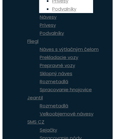
Prívesy
Podvalníky
Návesy
Prívesy
Podvalníky
Fliegl
Náves s výtlačným čelom
Prekladacie vozy
Prepravné vozy
Sklopný náves
Rozmetadlá
Spracovanie hnojovice
Jeantil
Rozmetadlá
Velkoobjemové návesy
SMS CZ
Sejačky
Spracovanie pôdy