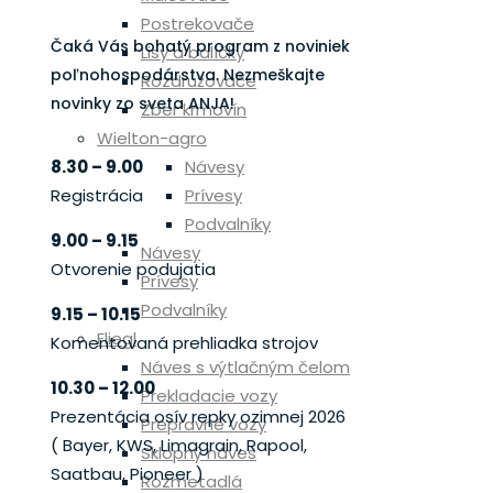
Postrekovače
Čaká Vás bohatý program z noviniek
Lisy a balíčky
poľnohospodárstva. Nezmeškajte
Rozdružovače
novinky zo sveta ANJA!
Zber krmovín
Wielton-agro
Návesy
8.30 – 9.00
Prívesy
Registrácia
Podvalníky
9.00 – 9.15
Návesy
Otvorenie podujatia
Prívesy
Podvalníky
9.15 – 10.15
Fliegl
Komentovaná prehliadka strojov
Náves s výtlačným čelom
10.30 – 12.00
Prekladacie vozy
Prezentácia osív repky ozimnej 2026
Prepravné vozy
( Bayer, KWS, Limagrain, Rapool,
Sklopný náves
Saatbau, Pioneer )
Rozmetadlá