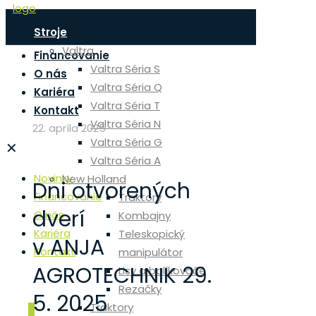
Stroje
Novinky
Valtra
Financovanie
Valtra Séria S
O nás
Valtra Séria Q
Kariéra
Valtra Séria T
Kontakt
Valtra Séria N
22. apríla 2025
Valtra Séria G
✕
Valtra Séria A
Novinky
New Holland
Dni otvorených
Financovanie
Traktory
dverí
O nás
Kombajny
Kariéra
Teleskopický
v ANJA
Kontakt
manipulátor
AGROTECHNIK 29.
Lisy a balíkovače
Rezačky
5. 2025
Traktory
0