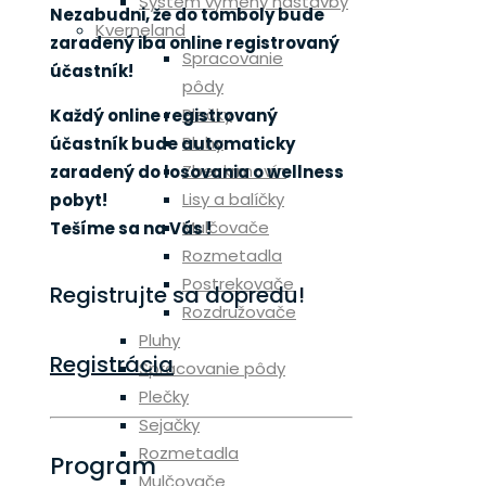
Systém výmeny nástavby
Nezabudni, že do tomboly bude
Kverneland
zaradený iba online registrovaný
Spracovanie
účastník!
pôdy
Plečky
Každý online registrovaný
Pluhy
účastník bude automaticky
Zber krmovín
zaradený do losovania o wellness
Lisy a balíčky
pobyt!
Mulčovače
Tešíme sa na Vás !
Rozmetadla
Postrekovače
Registrujte sa dopredu!
Rozdružovače
Pluhy
Registrácia
Spracovanie pôdy
Plečky
Sejačky
Rozmetadla
Program
Mulčovače