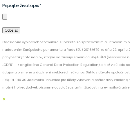
Pripojte životopis*
Odoslaním vyplneného formulára súhlasíte so spracovaním a uchovaním os
nariadením Európskeho parlamentu a Rady (EÚ) 2016/679 zo dňa 27. apríla 
pohybe takýchto údajov, ktorým sa zrušuje smernica 95/46/ES (všeobecné n
„GDPR“ – z anglického General Data Protection Regulation), a tiež v súlade 
údajov a o zmene a doplnení niektorých zákonov. Súhlas dávate spoločnost
103/101, 919 30 Jaslovské Bohunice pre účely vybavenia požiadavky zaslanej v
možné ho kedykoľvek písomne odvolať zaslaním žiadosti na e-mailovú adre
✕