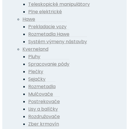
Teleskopické manipulátory
Plne elektrické
Hawe
Prekladacie vozy
Rozmetadla Hawe
Systém výmeny nástavby
Kverneland
Pluhy
Spracovanie pôdy
Plečky
Sejačky
Rozmetadla
Mulčovače
Postrekovače
Lisy a balíčky
Rozdružovače
Zber krmovín