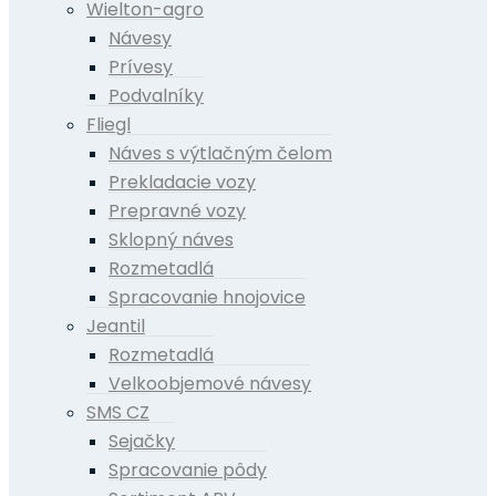
Wielton-agro
Návesy
Prívesy
Podvalníky
Fliegl
Náves s výtlačným čelom
Prekladacie vozy
Prepravné vozy
Sklopný náves
Rozmetadlá
Spracovanie hnojovice
Jeantil
Rozmetadlá
Velkoobjemové návesy
SMS CZ
Sejačky
Spracovanie pôdy