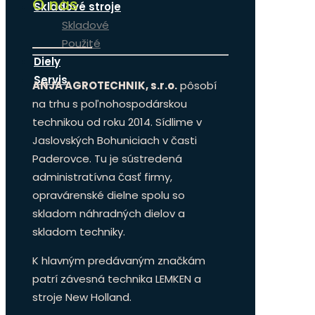
O nás
Skladové stroje
Skladové
Použité
Diely
Servis
ANJA AGROTECHNIK, s.r.o.
pôsobí
na trhu s poľnohospodárskou
technikou od roku 2014. Sídlime v
Jaslovských Bohuniciach v časti
Paderovce. Tu je sústredená
administratívna časť firmy,
opravárenské dielne spolu so
skladom náhradných dielov a
skladom techniky.
K hlavným predávaným značkám
patrí závesná technika LEMKEN a
stroje New Holland.