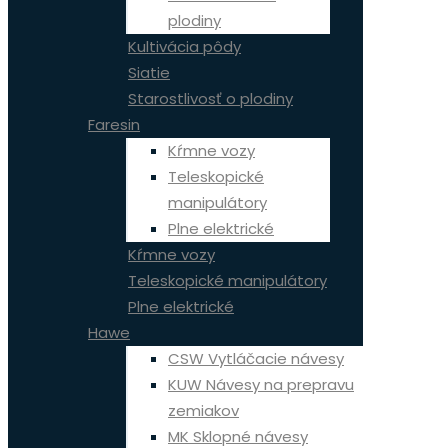
plodiny
Kultivácia pôdy
Siatie
Starostlivosť o plodiny
Faresin
Kŕmne vozy
Teleskopické
manipulátory
Plne elektrické
Kŕmne vozy
Teleskopické manipulátory
Plne elektrické
Hawe
CSW Vytláčacie návesy
KUW Návesy na prepravu
zemiakov
MK Sklopné návesy