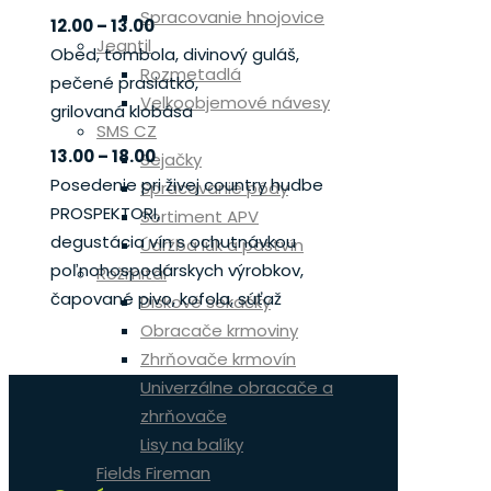
Spracovanie hnojovice
12.00 – 13.00
Jeantil
Obed, tombola, divinový guláš,
Rozmetadlá
pečené prasiatko,
Velkoobjemové návesy
grilovaná klobása
SMS CZ
13.00 – 18.00
Sejačky
Posedenie pri živej country hudbe
Spracovanie pôdy
PROSPEKTORI,
Sortiment APV
degustácia vín s ochutnávkou
Údržba lúk a pastvín
poľnohospodárskych výrobkov,
Rožmitál
čapované pivo, kofola, súťaž
Diskové sekačky
Obracače krmoviny
Zhrňovače krmovín
Univerzálne obracače a
zhrňovače
Lisy na balíky
Fields Fireman