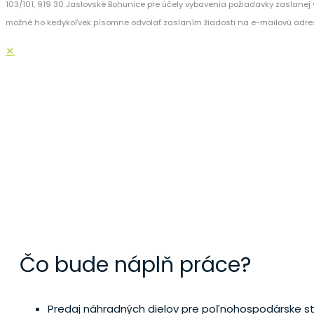
103/101, 919 30 Jaslovské Bohunice pre účely vybavenia požiadavky zaslanej v
možné ho kedykoľvek písomne odvolať zaslaním žiadosti na e-mailovú adre
✕
REFERENT S
Čo bude náplň práce?
Predaj náhradných dielov pre poľnohospodárske st