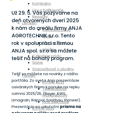
Kombajny
Lisy a balíkovače
Už 29. 5. Vás pozývame na
Rezačky
deň otvorených dverí 2025
Lemken
k nám do areálu firmy ANJA
Kultivácia pôdy
AGROTECHNIK s.r.o. Tento
Siatie
rok v spolupráci s firmou
Starostlivosť o
plodiny
ANJA spol. s.r.o sa môžete
Kultivácia pôdy
tešiť na bohatý program.
Siatie
Starostlivosť o plodiny
Tešiť sa môžete na novinky z nášho
Faresin
portfólia. Zo sveta Anja prezentácie
Kŕmne vozy
osivárskych firiem k ponuke na repku
Teleskopické
ozimnú 2025/26, (Bayer, KWS,
manipulátory
Limagrain, Rapool, Saatbau, Pioneer).
Plne elektrické
Prezentácia sa uskutoční
priamo na
Kŕmne vozy