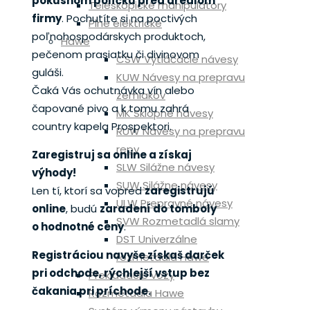
pokusnom políčku pred areálom
Teleskopické manipulátory
firmy
. Pochutíte si na poctivých
Plne elektrické
poľnohospodárskych produktoch,
Hawe
pečenom prasiatku či divinovom
CSW Vytláčacie návesy
guláši.
KUW Návesy na prepravu
Čaká Vás ochutnávka vín alebo
zemiakov
čapované pivo a k tomu zahrá
MK Sklopné návesy
country kapela Prospektori.
RUW Návesy na prepravu
repy
Zaregistruj sa online a získaj
SLW Silážne návesy
výhody!
SUW Silážne návesy
Len tí, ktorí sa vopred
zaregistrujú
ULW Prepravné návesy
online
, budú
zaradení do tomboly
SVW Rozmetadlá slamy
o hodnotné ceny
.
DST Univerzálne
Registráciou navyše získaš darček
rozmetadla Hawe
pri odchode, rýchlejší vstup bez
Prekladacie vozy
čakania pri príchode.
Rozmetadla Hawe