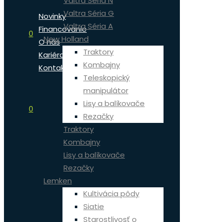
Valtra Séria N
Valtra Séria G
Novinky
Valtra Séria A
Financovanie
0
New Holland
O nás
Traktory
Kariéra
Kombajny
Kontakt
Teleskopický
manipulátor
Lisy a balíkovače
0
Rezačky
Traktory
Kombajny
Lisy a balíkovače
Rezačky
Lemken
Kultivácia pôdy
Siatie
Starostlivosť o