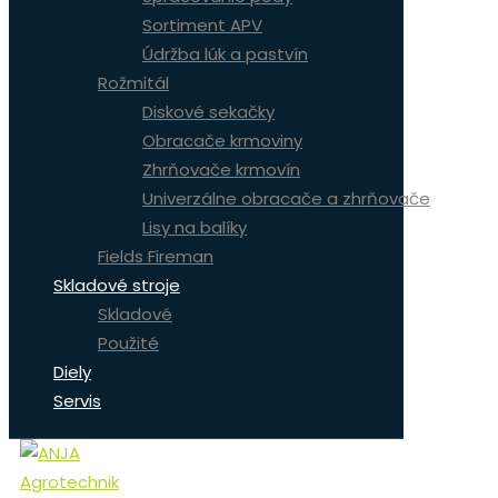
Sortiment APV
Údržba lúk a pastvín
Rožmitál
Diskové sekačky
Obracače krmoviny
Zhrňovače krmovín
Univerzálne obracače a zhrňovače
Lisy na balíky
Fields Fireman
Skladové stroje
Skladové
Použité
Diely
Servis