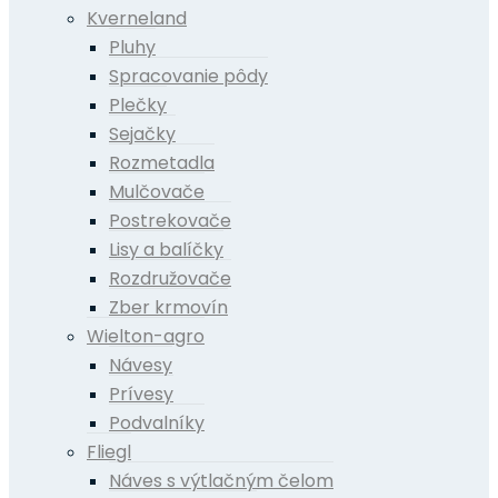
Kverneland
Pluhy
Spracovanie pôdy
Plečky
Sejačky
Rozmetadla
Mulčovače
Postrekovače
Lisy a balíčky
Rozdružovače
Zber krmovín
Wielton-agro
Návesy
Prívesy
Podvalníky
Fliegl
Náves s výtlačným čelom