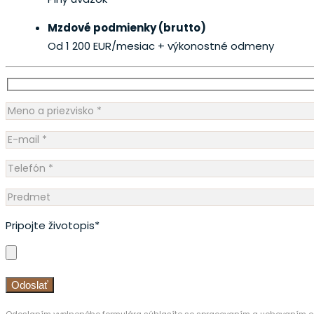
Mzdové podmienky (brutto)
Od 1 200 EUR/mesiac
+ výkonostné odmeny
Pripojte životopis*
Odoslaním vyplneného formulára súhlasíte so spracovaním a uchovaním os