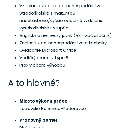
Vzdelanie v obore poľnohospodárstva
Stredoškolské s maturitou
nadstavbové/vyššie odborné vzdelanie
vysokoškolské I. stupňa
Anglicky a nemecký jazyk (A2 - začiatočník)
Znalosti z poľnohospodárstva a techniky
Ovládanie Microsoft Office
Vodičký preukaz typu B
Prax v obore výhodou
A to hlavné?
Miesto výkonu práce
Jaslovské Bohunice-Paderovce
Pracovný pomer
Plný úväzok