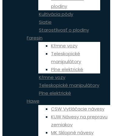
plodiny
Kultivácia pôdy
Siatie
Starostlivosť o plodiny
Faresin
Kŕmne vozy
Teleskopické
manipulátory
Plne elektrické
Kŕmne vozy
Teleskopické manipulátory
Plne elektrické
Hawe
CSW Vytláčacie návesy
KUW Návesy na prepravu
zemiakov
MK Sklopné návesy