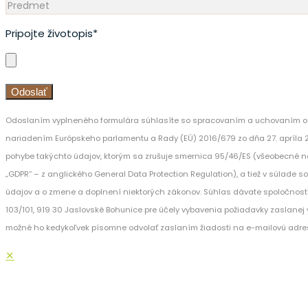
Pripojte životopis*
Odoslaním vyplneného formulára súhlasíte so spracovaním a uchovaním os
nariadením Európskeho parlamentu a Rady (EÚ) 2016/679 zo dňa 27. apríla 
pohybe takýchto údajov, ktorým sa zrušuje smernica 95/46/ES (všeobecné n
„GDPR“ – z anglického General Data Protection Regulation), a tiež v súlade 
údajov a o zmene a doplnení niektorých zákonov. Súhlas dávate spoločnost
103/101, 919 30 Jaslovské Bohunice pre účely vybavenia požiadavky zaslanej v
možné ho kedykoľvek písomne odvolať zaslaním žiadosti na e-mailovú adre
✕