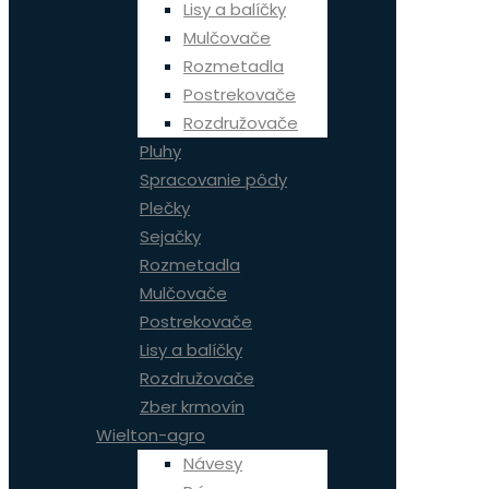
Lisy a balíčky
Mulčovače
Rozmetadla
Postrekovače
Rozdružovače
Pluhy
Spracovanie pôdy
Plečky
Sejačky
Rozmetadla
Mulčovače
Postrekovače
Lisy a balíčky
Rozdružovače
Zber krmovín
Wielton-agro
Návesy