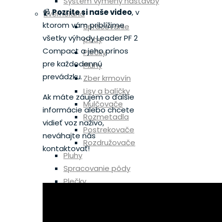
Systém výmeny nástavby
📹
Pozrite si naše video
, v
Kverneland
ktorom vám priblížime
Spracovanie
všetky výhody Leader PF 2
pôdy
Compact a jeho prínos
Plečky
pre každodennú
Pluhy
prevádzku.
Zber krmovín
Lisy a balíčky
Ak máte záujem o ďalšie
Mulčovače
informácie alebo chcete
Rozmetadla
vidieť voz naživo,
Postrekovače
neváhajte nás
Rozdružovače
kontaktovať!
Pluhy
Spracovanie pôdy
Plečky
Sejačky
Rozmetadla
Mulčovače