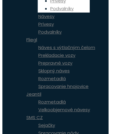
Prívesy
Podvalníky
Návesy
Prívesy
Podvalníky
Fliegl
Náves s výtlačným čelom
Prekladacie vozy
Prepravné vozy
Sklopný náves
Rozmetadlá
Spracovanie hnojovice
Jeantil
Rozmetadlá
Velkoobjemové návesy
SMS CZ
Sejačky
Spracovanie pôdy