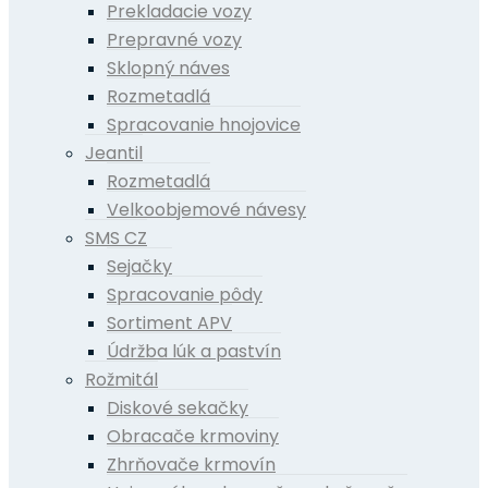
Prekladacie vozy
Prepravné vozy
Sklopný náves
Rozmetadlá
Spracovanie hnojovice
Jeantil
Rozmetadlá
Velkoobjemové návesy
SMS CZ
Sejačky
Spracovanie pôdy
Sortiment APV
Údržba lúk a pastvín
Rožmitál
Diskové sekačky
Obracače krmoviny
Zhrňovače krmovín