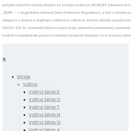
pohybe takýchto údajov, ktorým sa zrušuje smernica 95/46/ES (všeobecné n
„GDPR“ – z anglického General Data Protection Regulation), a tiež v súlade 
údajov a o zmene a doplnení niektorých zákonov. Súhlas dávate spoločnost
103/101, 919 30 Jaslovské Bohunice pre účely vybavenia požiadavky zaslanej v
možné ho kedykoľvek písomne odvolať zaslaním žiadosti na e-mailovú adre
✕
Stroje
Valtra
Valtra Séria S
Valtra Séria Q
Valtra Séria T
Valtra Séria N
Valtra Séria G
Valtra Séria A