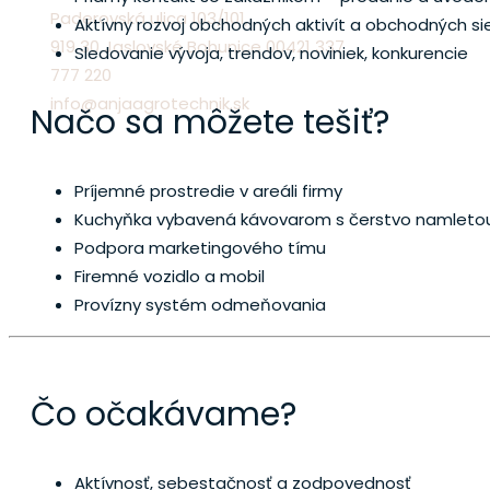
Paderovská ulica 103/101,
Aktívny rozvoj obchodných aktivít a obchodných sie
919 30 Jaslovské Bohunice 00421 337
Sledovanie vývoja, trendov, noviniek, konkurencie
777 220
info@anjaagrotechnik.sk
Načo sa môžete tešiť?
Príjemné prostredie v areáli firmy
Kuchyňka vybavená kávovarom s čerstvo namletou
Podpora marketingového tímu
Firemné vozidlo a mobil
Provízny systém odmeňovania
Čo očakávame?
Aktívnosť, sebestačnosť a zodpovednosť