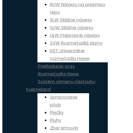
RUW Návesy na prepravu
repy
SLW Silážne návesy
SUW Silážne návesy
ULW Prepravné návesy
SVW Rozmetadlá slamy
DST Univerzálne
rozmetadla Hawe
Prekladacie vozy
Rozmetadla Hawe
Systém výmeny nástavby
Kverneland
Spracovanie
pôdy
Plečky
Pluhy
Zber krmovín