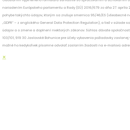
nariadením Európskeho parlamentu a Rady (EÚ) 2016/679 zo dňa 27. apríla 
pohybe takýchto údajov, ktorým sa zrušuje smernica 95/46/ES (všeobecné n
„GDPR“ – z anglického General Data Protection Regulation), a tiež v súlade 
údajov a o zmene a doplnení niektorých zákonov. Súhlas dávate spoločnost
103/101, 919 30 Jaslovské Bohunice pre účely vybavenia požiadavky zaslanej v
možné ho kedykoľvek písomne odvolať zaslaním žiadosti na e-mailovú adre
✕
SERVISNÝ TE