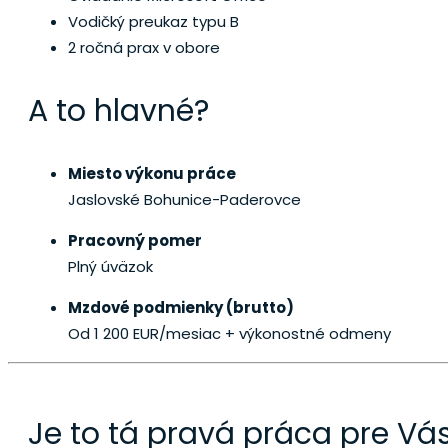
Vodičký preukaz typu B
2 ročná prax v obore
A to hlavné?
Miesto výkonu práce
Jaslovské Bohunice-Paderovce
Pracovný pomer
Plný úväzok
Mzdové podmienky (brutto)
Od 1 200 EUR/mesiac
+ výkonostné odmeny
Je to tá pravá práca pre Vá