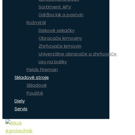
Sortiment APV
Údržba lúk a pastvín
Rožmitál
Diskové sekačky
Obracače krmoviny
Zhrňovače krmovín
Univerzálne obracače a zhrňovače
Lisy na balíky
Fields Fireman
Skladové stroje
Skladové
Použité
Diely
Servis