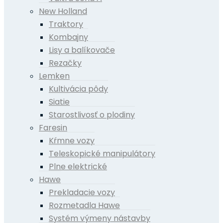
New Holland
Traktory
Kombajny
Lisy a balíkovače
Rezačky
Lemken
Kultivácia pôdy
Siatie
Starostlivosť o plodiny
Faresin
Kŕmne vozy
Teleskopické manipulátory
Plne elektrické
Hawe
Prekladacie vozy
Rozmetadla Hawe
Systém výmeny nástavby