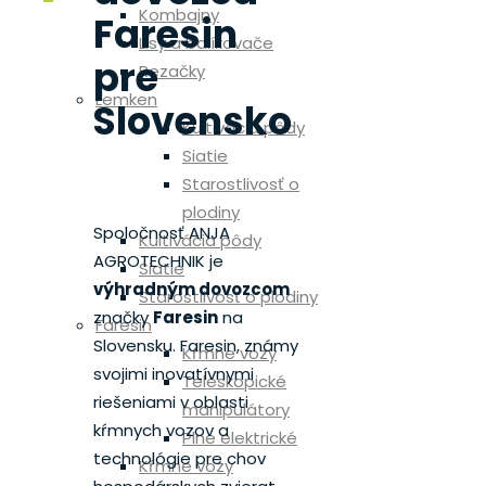
Kombajny
Faresin
Lisy a balíkovače
pre
Rezačky
Lemken
Slovensko
Kultivácia pôdy
Siatie
Starostlivosť o
plodiny
Spoločnosť ANJA
Kultivácia pôdy
AGROTECHNIK je
Siatie
výhradným dovozcom
Starostlivosť o plodiny
značky
Faresin
na
Faresin
Slovensku. Faresin, známy
Kŕmne vozy
svojimi inovatívnymi
Teleskopické
riešeniami v oblasti
manipulátory
kŕmnych vozov a
Plne elektrické
technológie pre chov
Kŕmne vozy