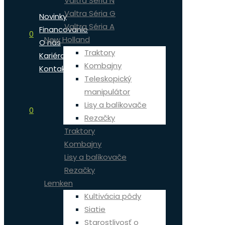
Valtra Séria N
Valtra Séria G
Novinky
Valtra Séria A
Financovanie
0
New Holland
O nás
Traktory
Kariéra
Kombajny
Kontakt
Teleskopický
manipulátor
Lisy a balíkovače
0
Rezačky
Traktory
Kombajny
Lisy a balíkovače
Rezačky
Lemken
Kultivácia pôdy
Siatie
Starostlivosť o